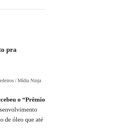
to pra
deiros / Mídia Ninja
recebeu o “Prêmio
esenvolvimento
 de óleo que até