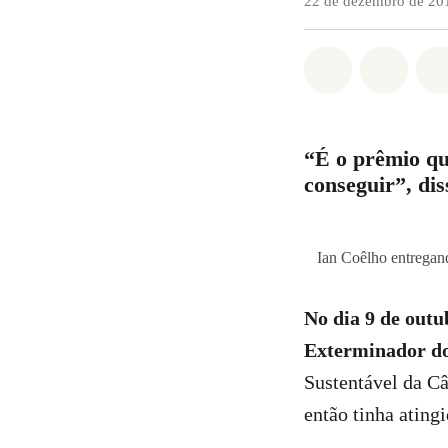
22 de dezembro de 20
Compartilha
Compa
“É o prêmio qu
conseguir”, di
Ian Coêlho entregan
No dia 9 de outu
Exterminador d
Sustentável da C
então tinha ating