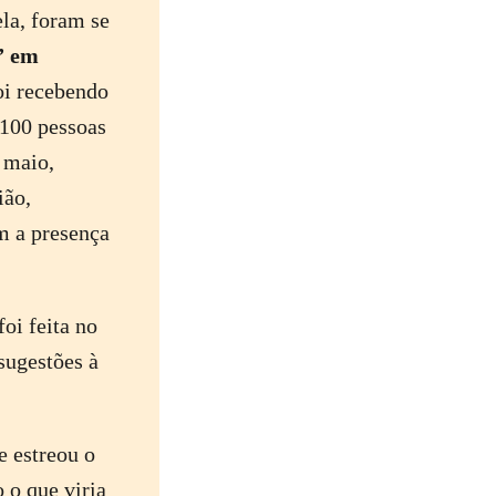
ela, foram se
” em
oi recebendo
 100 pessoas
 maio,
ião,
m a presença
oi feita no
sugestões à
e estreou o
 o que viria