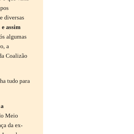
upos
e diversas
 e assim
s algumas
o, a
da Coalizão
nha tudo para
 a
do Meio
ça da ex-