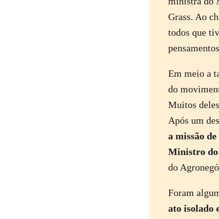
ministra do 
Grass. Ao ch
todos que ti
pensamentos.
Em meio a ta
do moviment
Muitos deles
Após um dess
a missão de
Ministro do
do Agroneg
Foram algum
ato isolado