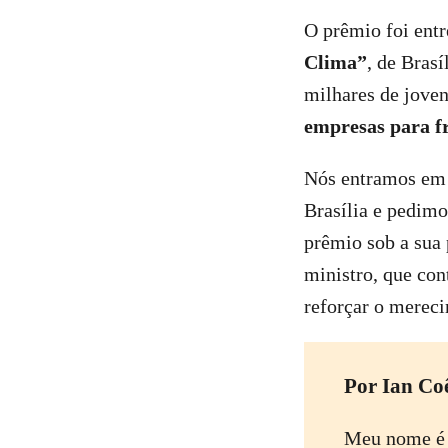
O prêmio foi ent
Clima”
, de Bras
milhares de joven
empresas para f
Nós entramos em 
Brasília e pedim
prêmio sob a sua 
ministro, que con
reforçar o merec
Por Ian Co
Meu nome é I