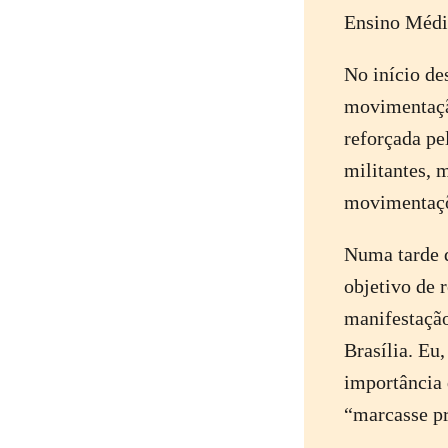
Ensino Médio
No início de
movimentaçã
reforçada p
militantes, 
movimentaçõe
Numa tarde d
objetivo de 
manifestaçã
Brasília. Eu
importância 
“marcasse pr