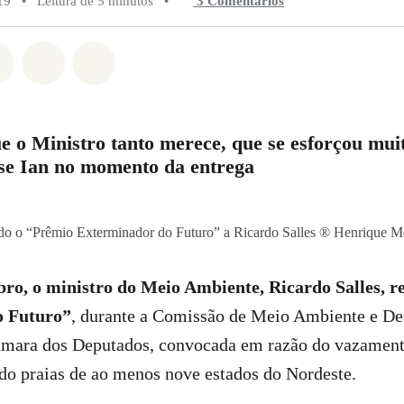
19
•
Leitura de 5 minutos
•
3 Comentários
do em Whatsapp
rtilhado em Facebook
Compartilhado em Twitter
Compartilhe por Email
Compartilhe em Bluesky
e o Ministro tanto merece, que se esforçou mui
sse Ian no momento da entrega
do o “Prêmio Exterminador do Futuro” a Ricardo Salles ® Henrique Me
bro, o ministro do Meio Ambiente, Ricardo Salles, 
o Futuro”
, durante a Comissão de Meio Ambiente e D
âmara dos Deputados, convocada em razão do vazamento
ido praias de ao menos nove estados do Nordeste.