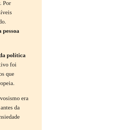
. Por
síveis
do.
a pessoa
da política
ivo foi
os que
ropeia.
rvosismo era
 antes da
ansiedade