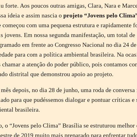
iu forte. Aos poucos outras amigas, Clara, Nara e Marc
ssa ideia e assim nascia o
projeto “Jovens pelo Clima
e começou com uma pequena estrutura e rapidamente f
s jovens. Em nossa segunda manifestação, um total de
gramado em frente ao Congresso Nacional no dia 24 de
edade para com a política ambiental brasileira. Na ocas
 chamar a atenção do poder público, pois contamos co
do distrital que demonstrou apoio ao projeto.
mês depois, no dia 28 de junho, uma roda de conversa f
o para que pudéssemos dialogar e pontuar críticas e 
ental brasileira.
 o “Jovens pelo Clima” Brasília se estruturou melhor 
stre de 2019 muito mais preparado para enfrentar tudo