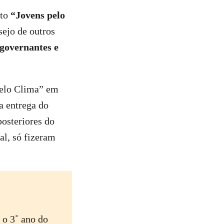
nto
“Jovens pelo
sejo de outros
 governantes e
pelo Clima” em
a entrega do
posteriores do
al, só fizeram
 o 3˚ ano do