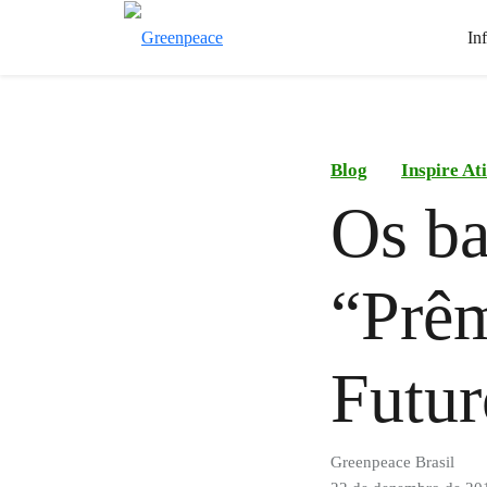
In
Blog
Inspire At
Os ba
“Prêm
Futur
Greenpeace Brasil