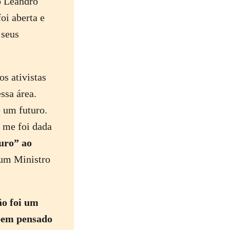
o Leandro
oi aberta e
 seus
s ativistas
ssa área.
 um futuro.
 me foi dada
uro” ao
 um Ministro
ão foi um
 bem pensado