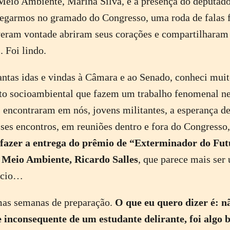
Meio Ambiente, Marina Silva, e a presença do deputad
egarmos no gramado do Congresso, uma roda de falas f
veram vontade abriram seus corações e compartilharam
 Foi lindo.
ntas idas e vindas à Câmara e ao Senado, conheci muito
o socioambiental que fazem um trabalho fenomenal ne
 encontraram em nós, jovens militantes, a esperança de
es encontros, em reuniões dentro e fora do Congresso,
 fazer a entrega do prêmio de “Exterminador do Fut
 Meio Ambiente, Ricardo Salles
, que parece mais ser
ócio…
as semanas de preparação.
O que eu quero dizer é: n
 e inconsequente de um estudante delirante, foi algo