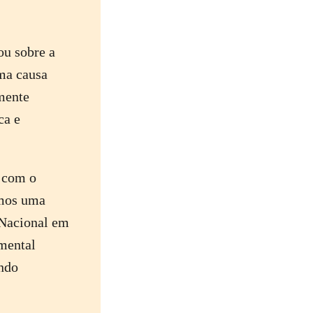
ou sobre a
ma causa
mente
ca e
, com o
emos uma
 Nacional em
amental
undo