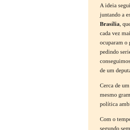
A ideia segu
juntando a e
Brasília
, qu
cada vez mai
ocuparam o 
pedindo seri
conseguimos
de um deputa
Cerca de um 
mesmo gramad
política ambi
Com o tempo,
segundo seme