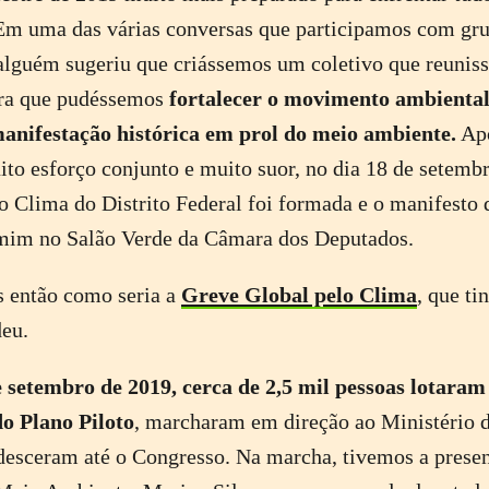
 Em uma das várias conversas que participamos com gr
alguém sugeriu que criássemos um coletivo que reuniss
ara que pudéssemos
fortalecer o movimento ambiental
anifestação histórica em prol do meio ambiente.
Apó
ito esforço conjunto e muito suor, no dia 18 de setembr
o Clima do Distrito Federal foi formada e o manifesto 
 mim no Salão Verde da Câmara dos Deputados.
 então como seria a
Greve Global pelo Clima
, que ti
deu.
e setembro de 2019, cerca de 2,5 mil pessoas lotaram
do Plano Piloto
, marcharam em direção ao Ministério 
esceram até o Congresso. Na marcha, tivemos a presen