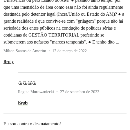
União/Incra ou pelo Estado do AM? ● passado tanto tempo, por
que uma imensidão de área como essa não foi ainda regularmente
destinada pelo detentor legal (Incra/União ou Estado do AM)? ● a
grande realidade é que convive-se com "grilagem" porque não há
seriedade dos entes públicos na condução de políticas sérias e
cotidianas de GESTÃO TERRITORIAL preferindo se
submeterem aos nefastos "marcos temporais". ● E tenho dito ...
Milton Santos de Amorim
12 de março de 2022
Reply
👏👏👏👏
Regina Murowaniecki
27 de setembro de 2022
Reply
Eu sou contra o desmatamento!