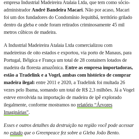
empresa Industrial Madeireira Atalaia Ltda, que tem como sócio-
administrador
André Bandeira Macari
. Não por acaso, Macari
foi um dos fundadores do Condomínio Jequitibá, território grilado
dentro da gleba e onde foram retirados criminosamente 45 mil
metros cúbicos de madeira.
A Industrial Madeireira Atalaia Ltda comercializou com
madeireiras de oito estados e exportou, via porto de Manaus, para
Portugal, Bélgica e França um total de 28 containers lotados de
madeira da floresta amazônica.
Entre as empresa importadoras,
estão a Tradelink e a Vogel, ambas com histórico de comprar
madeira ilegal:
entre 2011 e 2020, a Tradelink foi multada 26
vezes pelo Ibama, somando um total de R$ 2,3 milhões. Já a Vogel
esteve envolvida na importação de madeira de ipê explorado
ilegalmente, conforme mostramos no
relatório “Árvores
Imaginárias”
.
Esses e outros detalhes da destruição na região você pode acessar
no
estudo
que o Greenpeace fez sobre a Gleba João Bento.