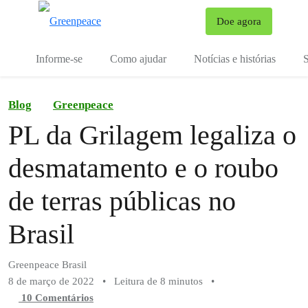
Mu
Doe agora
Menu
Informe-se
Como ajudar
Notícias e histórias
S
Blog
Greenpeace
PL da Grilagem legaliza o
desmatamento e o roubo
de terras públicas no
Brasil
Greenpeace Brasil
8 de março de 2022
•
Leitura de 8 minutos
•
10 Comentários