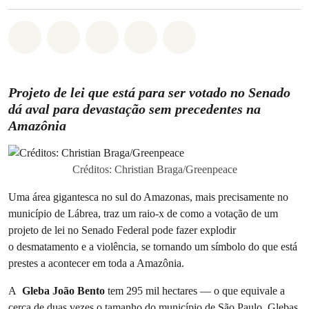
Compartilhado em Whatsapp
Compartilhado em Facebook
Compartilhado em Twitter
Compartilhe por Email
Compartilhe em Blue
Projeto de lei que está para ser votado no Senado
dá aval para devastação sem precedentes na
Amazônia
Créditos: Christian Braga/Greenpeace
Uma área gigantesca no sul do Amazonas, mais precisamente no
município de Lábrea, traz um raio-x de como a votação de um
projeto de lei no Senado Federal pode fazer explodir
o desmatamento e a violência, se tornando um símbolo do que está
prestes a acontecer em toda a Amazônia.
A
Gleba João Bento
tem 295 mil hectares — o que equivale a
cerca de duas vezes o tamanho do município de São Paulo. Glebas