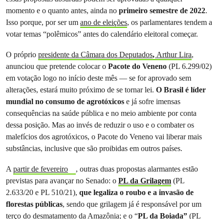
momento e o quanto antes, ainda no
primeiro semestre de 2022
.
Isso porque, por ser um
ano de eleições
, os parlamentares tendem a
votar temas “polêmicos” antes do calendário eleitoral começar.
O próprio
presidente da Câmara dos Deputados
,
Arthur Lira
,
anunciou que
pretende colocar o
Pacote do Veneno
(PL 6.299/02)
em votação
logo no início deste mês — se for aprovado sem
alterações, estará muito próximo de se tornar lei.
O Brasil é líder
mundial no consumo de agrotóxicos
e já sofre imensas
consequências na saúde pública e no meio ambiente por conta
dessa posição. Mas ao invés de reduzir o uso e o combater os
malefícios dos agrotóxicos, o Pacote do Veneno vai liberar mais
substâncias, inclusive que são proibidas em outros países.
A
partir de fevereiro
, outras duas propostas alarmantes estão
previstas para avançar no Senado: o
PL da Grilagem
(PL
2.633/20 e PL 510/21),
que legaliza o roubo e a invasão de
florestas públicas
, sendo que grilagem já é responsável por um
terço do desmatamento da Amazônia; e o
“
PL da Boiada”
(PL