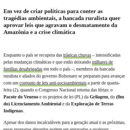
Em vez de criar políticas para conter as
tragédias ambientais, a bancada ruralista quer
aprovar leis que agravam o desmatamento da
Amazônia e a crise climática
Enquanto o país se recupera das
trágicas chuvas
– intensificadas
pelas mudanças climáticas e que estão deixando
milhares de
famílias desabrigadas
em todo o país –,
membros da bancada
ruralista e aliados do governo Bolsonaro se preparam para avançar
com
um
conjunto de leis anti-socioambientais
a partir de quarta-
feira (2), quando o Congresso Nacional retorna das férias: o
Pacote do Veneno
e os projetos de lei (PL) da
Grilagem
, do
(fim
do) Licenciamento Ambiental
e da
Exploração de Terras
Indígenas
.
Apesar dos danos incalculáveis para a geração atual e as próximas,
essas propostas absurdas podem ser aprovadas a qualquer