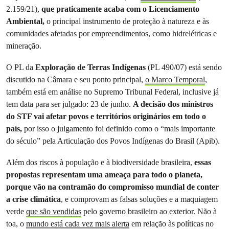
2.159/21),
que praticamente acaba com o Licenciamento
Ambiental,
o principal instrumento de proteção à natureza e às
comunidades afetadas por empreendimentos, como hidrelétricas e
mineração.
O PL da
Exploração de Terras Indígenas
(PL 490/07) está sendo
discutido na Câmara e seu ponto principal,
o Marco Temporal
,
também está em análise no Supremo Tribunal Federal, inclusive já
tem data para ser julgado: 23 de junho.
A decisão dos ministros
do STF vai afetar povos e territórios originários em todo o
país,
por isso o julgamento foi definido como o “mais importante
do século” pela Articulação dos Povos Indígenas do Brasil (Apib).
Além dos riscos à população e à biodiversidade brasileira,
essas
propostas representam uma ameaça para todo o planeta,
porque vão na contramão do compromisso mundial de conter
a crise climática
, e comprovam as falsas soluções e a maquiagem
verde
que são vendidas
pelo governo brasileiro ao exterior. Não à
toa, o
mundo está cada vez mais alerta
em relação às políticas no