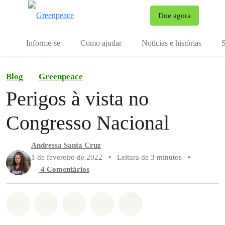
Mu
Doe agora
Menu
Informe-se
Como ajudar
Notícias e histórias
S
Blog
Greenpeace
Perigos à vista no
Congresso Nacional
Andressa Santa Cruz
1 de fevereiro de 2022
•
Leitura de 3 minutos
•
4 Comentários
Compartilhado em Whatsapp
Compartilhado em Facebook
Compartilhado em Twitter
Compartilhe por Email
Compartilhe em Blue