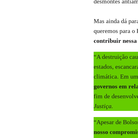
desmontes antiam
Mas ainda dá para
queremos para o B
contribuir nessa
“A destruição cau
estados, escancar
climática. Em um 
governos em rel
fim de desenvolv
Justiça.
“Apesar de Bolso
nosso compromis