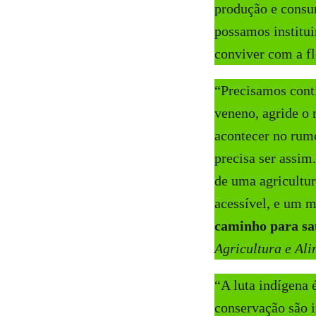
produção e consu
possamos institui
conviver com a fl
“Precisamos conti
veneno, agride o 
acontecer no rumo
precisa ser assim
de uma agricultu
acessível, e um 
caminho para saú
Agricultura e Al
“A luta indígena é
conservação são i