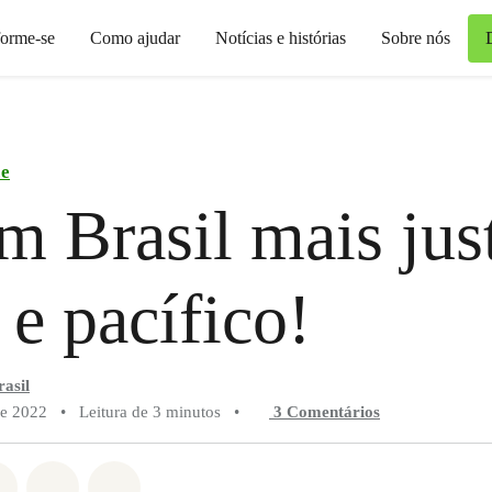
forme-se
Como ajudar
Notícias e histórias
Sobre nós
ce
m Brasil mais jus
 e pacífico!
asil
de 2022
•
Leitura de 3 minutos
•
3 Comentários
do em Whatsapp
rtilhado em Facebook
Compartilhado em Twitter
Compartilhe por Email
Compartilhe em Bluesky