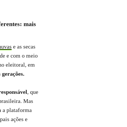
ferentes: mais
huvas
e as secas
ade e com o meio
o eleitoral, em
s gerações.
responsável
, que
rasileira. Mas
a a plataforma
pais ações e