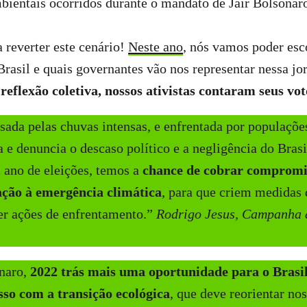
bientais ocorridos durante o mandato de Jair Bolsonar
 reverter este cenário!
Neste ano
, nós vamos poder esc
rasil e quais governantes vão nos representar nessa jo
 reflexão coletiva, nossos ativistas contaram seus vo
sada pelas chuvas intensas, e enfrentada por populaçõe
a e denuncia o descaso político e a negligência do Brasi
ano de eleições, temos a
chance de cobrar compromis
ação à emergência climática
, para que criem medidas 
er ações de enfrentamento.”
Rodrigo Jesus, Campanha 
naro,
2022 trás mais uma oportunidade para o Brasi
so com a transição ecológica
, que deve reorientar no