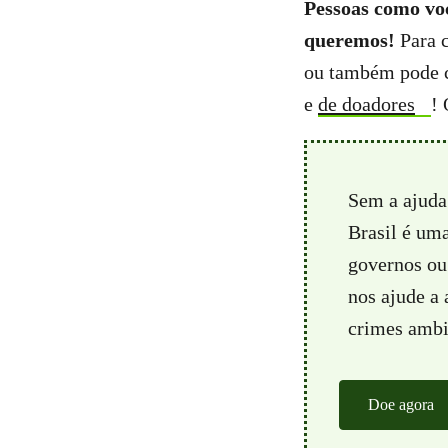
Pessoas como voc
queremos!
Para c
ou também pode c
e
de doadores
! 
Sem a ajuda
Brasil é um
governos ou 
nos ajude a
crimes ambie
Doe agora