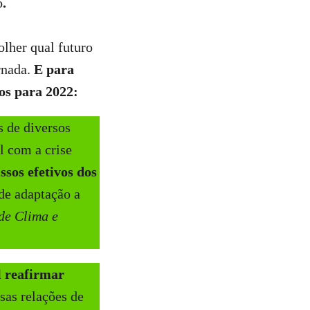
o
.
olher qual futuro
rnada.
E para
tos para 2022:
s de diversos
l com a crise
sos efetivos dos
de adaptação a
de Clima e
l reafirmar
ssas relações de