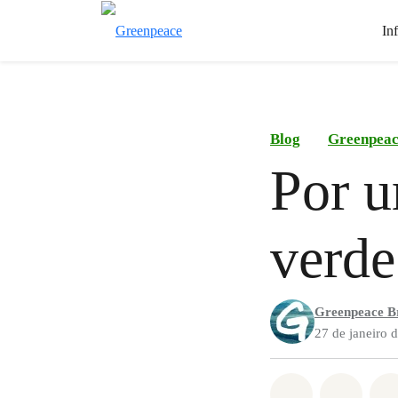
In
Blog
Greenpea
Por u
verde
Greenpeace Br
27 de janeiro 
Compartilha
Compa