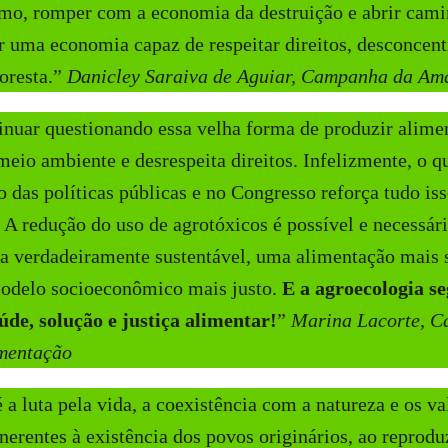
mo, romper com a economia da destruição e abrir cami
r uma economia capaz de respeitar direitos, desconcent
oresta.”
Danicley Saraiva de Aguiar, Campanha da Am
nuar questionando essa velha forma de produzir alimen
meio ambiente e desrespeita direitos. Infelizmente, o q
 das políticas públicas e no Congresso reforça tudo is
. A redução do uso de agrotóxicos é possível e necessár
ra verdadeiramente sustentável, uma alimentação mais 
modelo socioeconômico mais justo.
E a agroecologia s
de, solução e justiça alimentar!
”
Marina Lacorte, 
imentação
 a luta pela vida, a coexistência com a natureza e os va
nerentes à existência dos povos originários, ao repro