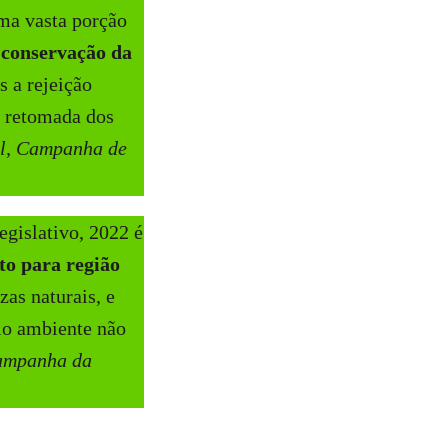
uma vasta porção
 conservação da
 a rejeição
a retomada dos
l, Campanha de
gislativo, 2022 é
to para região
zas naturais, e
eio ambiente não
Campanha da