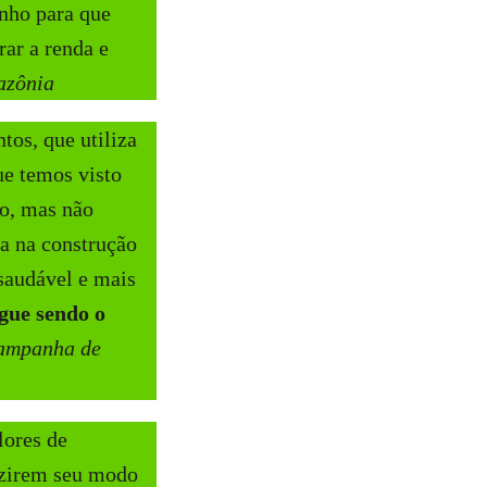
nho para que
rar a renda e
azônia
tos, que utiliza
ue temos visto
so, mas não
ia na construção
saudável e mais
egue sendo o
Campanha de
lores de
duzirem seu modo