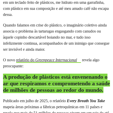
em um teclado feito de plásticos, me hidrato em uma garrafinha,
com plástico em sua composição e até meu amado café não escapa
dessa.
Quando falamos em crise do plástico, o imaginário coletivo ainda
associa o problema às tartarugas engasgando com canudos ou
àquele copinho descartável boiando no mar, e tudo isso
infelizmente continua, acompanhados de um inimigo que consegue
ser invisível e ainda maior.
O novo
relatório do
Greenpeace Internacional
revela algo
preocupante:
A produção de plásticos está envenenando o
ar que respiramos e comprometendo a saúde
de milhões de pessoas ao redor do mundo.
Publicado em julho de 2025, o relatório
Every Breath You Take
mapeia áreas próximas a fábricas petroquímicas em 11 países e
revela que mais de 51 milhões de pessoas vivem em um raio de até