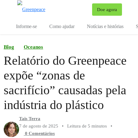
Mu
Doe agora
Menu
Informe-se
Como ajudar
Notícias e histórias
S
Blog
Oceanos
Relatório do Greenpeace
expõe “zonas de
sacrifício” causadas pela
indústria do plástico
Tais Terra
7 de agosto de 2025
•
Leitura de 5 minutos
•
0 Comentários