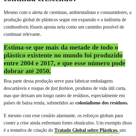
Mesmo com o alerta de cientistas, ambientalistas e consumidores, a
produção global de plásticos segue em expansão e a indústria de
combustíveis fósseis aposta nela como um caminho possível de
continuar relevante.
Estima-se que mais da metade de todo o
plástico existente no mundo foi produzido
entre 2004 e 2017, e que esse número pode
dobrar até 2050.
Boa parte dessa produção serve para fabricar embalagens
descartáveis e roupas de
fast fashion
, produtos de vida útil curta,
mas que deixam um longo rastro de resíduos, especialmente em
países de baixa renda, submetidos ao
colonialismo dos resíduos.
E mesmo com esse cenário alarmante, os esforços globais para
conter a crise ainda enfrentam fortes obstáculos. Um exemplo disso
é a tentativa de criação do
Tratado Global sobre Plásticos,
um