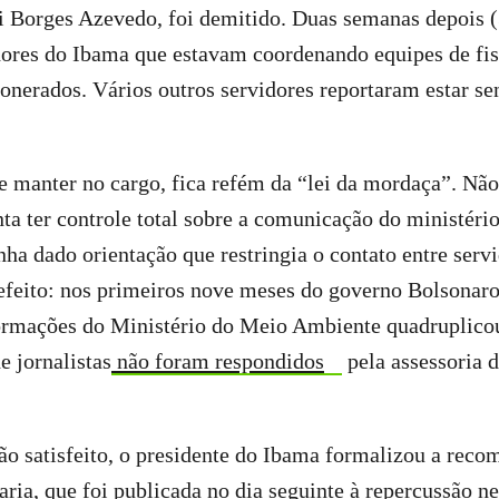
i Borges Azevedo, foi demitido. Duas semanas depois (3
dores do Ibama que estavam coordenando equipes de fis
nerados. Vários outros servidores reportaram estar s
 manter no cargo, fica refém da “lei da mordaça”. Não
nta ter controle total sobre a comunicação do ministér
nha dado orientação que restringia o contato entre servi
efeito: nos primeiros nove meses do governo Bolsonaro
ormações do Ministério do Meio Ambiente quadruplicou
e jornalistas
não foram respondidos
pela assessoria 
o satisfeito, o presidente do Ibama formalizou a rec
ria, que foi publicada no dia seguinte à repercussão ne