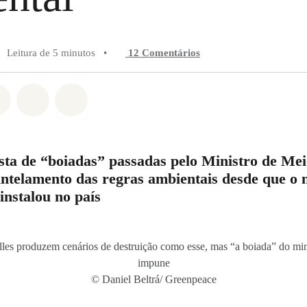
Leitura de 5 minutos
•
12 Comentários
do em Whatsapp
rtilhado em Facebook
Compartilhado em Twitter
Compartilhe por Email
Compartilhe em Bluesky
sta de “boiadas” passadas pelo Ministro de Me
telamento das regras ambientais desde que o 
instalou no país
lles produzem cenários de destruição como esse, mas “a boiada” do mini
impune
© Daniel Beltrá/ Greenpeace