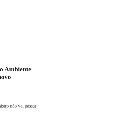
io Ambiente
novo
stro não vai passar