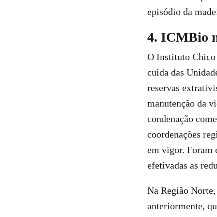
episódio da madei
4. ICMBio 
O Instituto Chic
cuida das Unidade
reservas extrativi
manutenção da vid
condenação começ
coordenações regi
em vigor. Foram 
efetivadas as red
Na Região Norte, 
anteriormente, qu