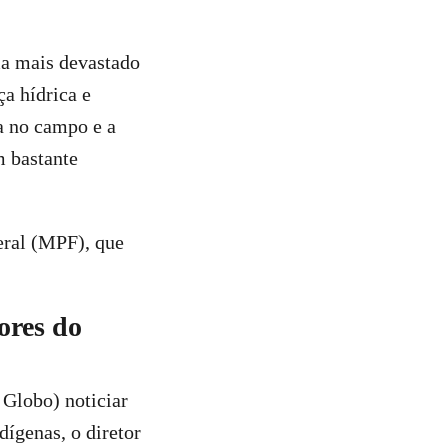
ma mais devastado
a hídrica e
ca no campo e a
m bastante
eral (MPF), que
ores do
Globo) noticiar
ígenas, o diretor