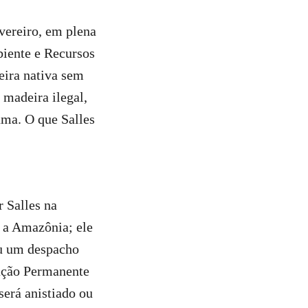
vereiro, em plena
biente e Recursos
eira nativa sem
 madeira ilegal,
ama. O que Salles
 Salles na
m a Amazônia; ele
ou um despacho
ação Permanente
erá anistiado ou