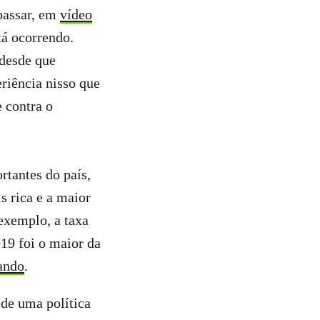
passar, em
vídeo
tá ocorrendo.
 desde que
eriência nisso que
 contra o
rtantes do país,
s rica e a maior
 exemplo, a taxa
9 foi o maior da
ando
.
 de uma política