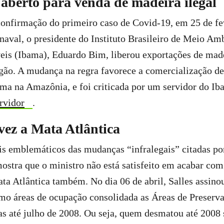
berto para venda de madeira ilegal
confirmação do primeiro caso de Covid-19, em 25 de fe
rnaval, o presidente do Instituto Brasileiro de Meio Am
eis (Ibama), Eduardo Bim, liberou exportações de mad
gão. A mudança na regra favorece a comercialização de
ma na Amazônia, e foi criticada por um servidor do Ib
rvidor
.
vez a Mata Atlântica
s emblemáticos das mudanças “infralegais” citadas por
mostra que o ministro não está satisfeito em acabar co
ata Atlântica também. No dia 06 de abril, Salles assin
mo áreas de ocupação consolidada as Áreas de Preserv
 até julho de 2008. Ou seja, quem desmatou até 2008 s