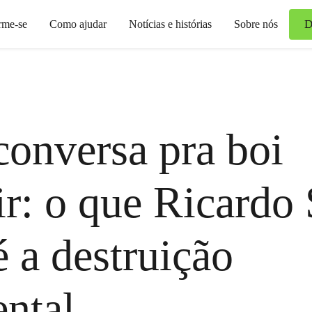
D
rme-se
Como ajudar
Notícias e histórias
Sobre nós
onversa pra boi
r: o que Ricardo 
é a destruição
ntal