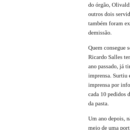
do órgão, Olivald
outros dois servi
também foram exo
demissão.
Quem consegue se
Ricardo Salles te
ano passado, já ti
imprensa. Surtiu 
imprensa por inf
cada 10 pedidos d
da pasta.
Um ano depois, nã
meio de uma porta