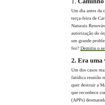
1.
Caminho a
Um dia antes da 
terça-feira de Ca
Naturais Renováv
autorização do ór
um grande proble
fez?
Demitiu o se
2. Era uma 
Um dos casos mai
fatídica reunião 
quer destruir a M
que reconhece co
(APPs) desmatadas