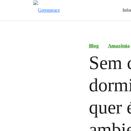
Info
Blog
Amazônia
Sem c
dormi
quer 
ambie