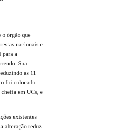
 o órgão que
restas nacionais e
l para a
orrendo. Sua
reduzindo as 11
to foi colocado
 chefia em UCs, e
ções existentes
a alteração reduz