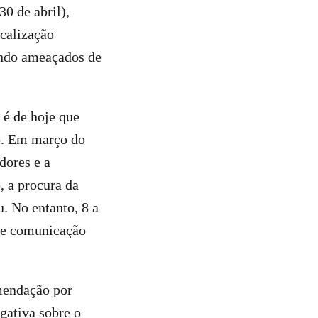
0 de abril),
calização
endo ameaçados de
 é de hoje que
io. Em março do
dores e a
, a procura da
. No entanto, 8 a
de comunicação
omendação por
gativa sobre o