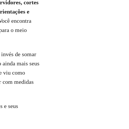
rvidores, cortes
rientações e
(Você encontra
para o meio
o invés de somar
o ainda mais seus
ue viu como
çar com medidas
s e seus