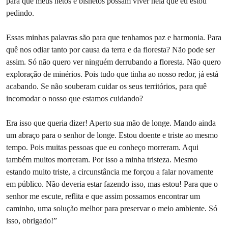
para que meus netos e bisnetos possam viver nela que eu estou
pedindo.
Essas minhas palavras são para que tenhamos paz e harmonia. Para
quê nos odiar tanto por causa da terra e da floresta? Não pode ser
assim. Só não quero ver ninguém derrubando a floresta. Não quero
exploração de minérios. Pois tudo que tinha ao nosso redor, já está
acabando. Se não souberam cuidar os seus territórios, para quê
incomodar o nosso que estamos cuidando?
Era isso que queria dizer! Aperto sua mão de longe. Mando ainda
um abraço para o senhor de longe. Estou doente e triste ao mesmo
tempo. Pois muitas pessoas que eu conheço morreram. Aqui
também muitos morreram. Por isso a minha tristeza. Mesmo
estando muito triste, a circunstância me forçou a falar novamente
em público. Não deveria estar fazendo isso, mas estou! Para que o
senhor me escute, reflita e que assim possamos encontrar um
caminho, uma solução melhor para preservar o meio ambiente. Só
isso, obrigado!”