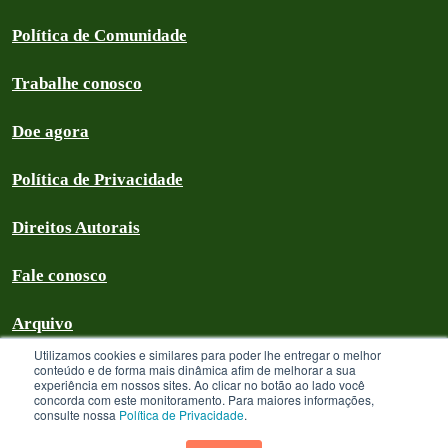
Política de Comunidade
Trabalhe conosco
Doe agora
Política de Privacidade
Direitos Autorais
Fale conosco
Arquivo
Utilizamos cookies e similares para poder lhe entregar o melhor
conteúdo e de forma mais dinâmica afim de melhorar a sua
experiência em nossos sites. Ao clicar no botão ao lado você
concorda com este monitoramento. Para maiores informações,
Greenpeace Brasil 2026
consulte nossa
Política de Privacidade
.
Greenpeace Brasil - CNPJ 64.711.062/0001-94 - é uma Associação civil
sem fins lucrativos que goza de isenção com relação aos tributos federais