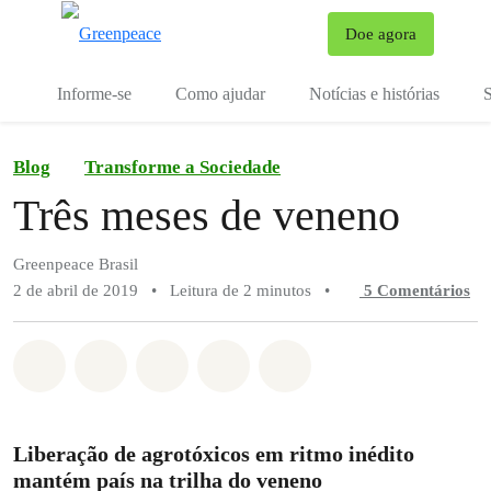
Mu
Doe agora
Menu
Informe-se
Como ajudar
Notícias e histórias
S
Blog
Transforme a Sociedade
Três meses de veneno
Greenpeace Brasil
2 de abril de 2019
•
Leitura de 2 minutos
•
5 Comentários
Compartilhado em Whatsapp
Compartilhado em Facebook
Compartilhado em Twitter
Compartilhe por Email
Compartilhe em Blue
Liberação de agrotóxicos em ritmo inédito
mantém país na trilha do veneno