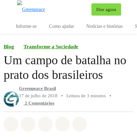
Mu
Doe agora
Menu
Informe-se
Como ajudar
Notícias e histórias
S
Blog
Transforme a Sociedade
Um campo de batalha no
prato dos brasileiros
Greenpeace Brasil
17 de julho de 2018
•
Leitura de 3 minutos
•
2 Comentários
Compartilhado em Whatsapp
Compartilhado em Facebook
Compartilhado em Twitter
Compartilhe por Email
Compartilhe em Blue