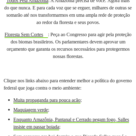
Todos Pela Amazônia
: A Amazônia precisa de você. Agora mais
do que nunca. E para cada voz que se erguer, milhares de outras se
somarão até nos transformarmos em uma ampla rede de proteção
ao redor da floresta e seus povos.
Floresta Sem Cortes
: Peça ao Congresso para agir pela proteção
dos biomas brasileiros. Os parlamentares devem aprovar um
orçamento que garanta os recursos necessários para protegermos
nossas florestas.
Clique nos links abaixo para entender melhor a política do governo
federal que joga contra o meio ambiente:
Muita propaganda para pouca ação
;
Maquiagem verde
;
Enquanto Amazônia, Pantanal e Cerrado pegam fogo, Salles
insiste em passar boiada
;