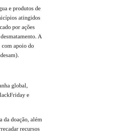
gua e produtos de
icípios atingidos
icado por ações
e desmatamento. A
, com apoio do
Idesam).
anha global,
BlackFriday e
a da doação, além
rrecadar recursos