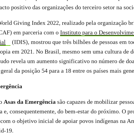
cto positivo das organizações do terceiro setor na soc
rld Giving Index 2022, realizado pela organização bri
(CAF) em parceria com o
Instituto para o Desenvolvime
ial
(IDIS), mostrou que três bilhões de pessoas em t
tropia em 2021. No Brasil, mesmo sem uma cultura de 
tudo revela um aumento significativo no número de doa
 geral da posição 54 para a 18 entre os países mais gen
mergência
 o
Asas da Emergência
são capazes de mobilizar pesso
a e, consequentemente, do bem-estar do próximo. O pro
com o objetivo inicial de apoiar povos indígenas na A
id-19.