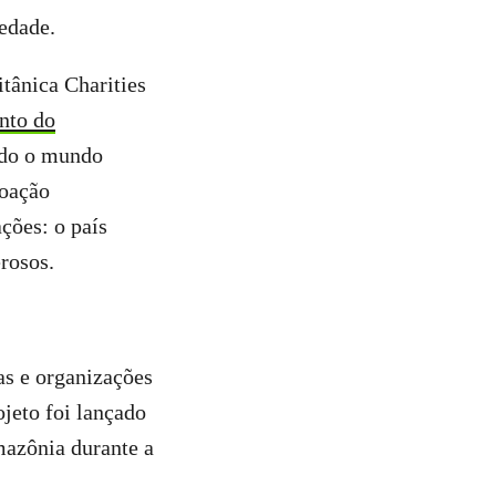
iedade.
tânica Charities
nto do
odo o mundo
doação
ções: o país
erosos.
as e organizações
jeto foi lançado
mazônia durante a