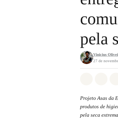
comu
pela 
Vinicius Olive
27 de novembr
Compartilha
Compa
Projeto Asas da 
produtos de higi
pela seca extrem