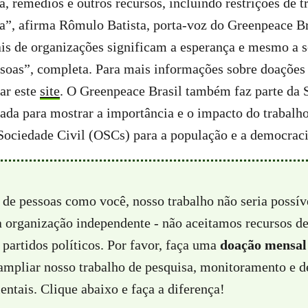
a, remédios e outros recursos, incluindo restrições de t
a”, afirma Rômulo Batista, porta-voz do Greenpeace Br
iais de organizações significam a esperança e mesmo a 
ssoas”, completa. Para mais informações sobre doações
sar este
site
. O Greenpeace Brasil também faz parte da 
iada para mostrar a importância e o impacto do trabal
ociedade Civil (OSCs) para a população e a democracia
 de pessoas como você, nosso trabalho não seria possí
a organização independente - não aceitamos recursos d
partidos políticos. Por favor, faça uma
doação mensal
 ampliar nosso trabalho de pesquisa, monitoramento e d
ntais. Clique abaixo e faça a diferença!