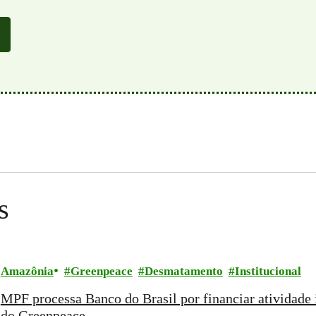
s
Amazônia
Greenpeace
Desmatamento
Institucional
MPF processa Banco do Brasil por financiar atividade 
do Greenpeace