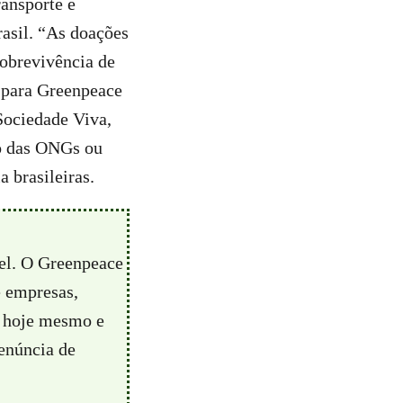
ransporte e
asil. “As doações
sobrevivência de
 para Greenpeace
Sociedade Viva,
ho das ONGs ou
 brasileiras.
vel. O Greenpeace
e empresas,
hoje mesmo e
enúncia de