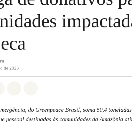
nidades impactad
seca
ira
o de 2023
do em Whatsapp
rtilhado em Facebook
Compartilhado em Twitter
Compartilhe por Email
Compartilhe em Bluesky
Emergência, do Greenpeace Brasil, soma 50,4 toneladas
ene pessoal destinadas às comunidades da Amazônia ati
a