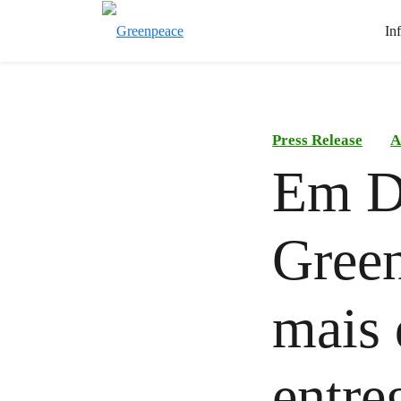
In
Press Release
A
Em Di
Green
mais 
entre