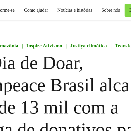
forme-se
Como ajudar
Notícias e histórias
Sobre nós
mazônia
|
Inspire Ativismo
|
Justiça climática
|
Transf
a de Doar,
peace Brasil alc
de 13 mil com a
ga de donativos p