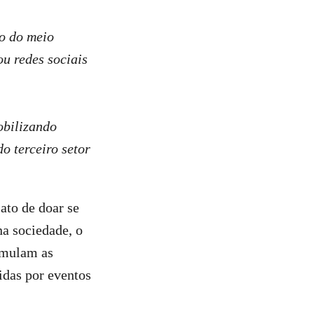
o do meio
ou redes sociais
obilizando
o terceiro setor
ato de doar se
na sociedade, o
timulam as
idas por eventos