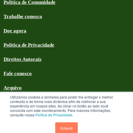
Política de Comunidade
Trabalhe conosco
Doe agora
Política de Privacidade
Direitos Autorais
Fale conosco
Arquivo
Utilizamos cookies e similares para poder lhe entregar o melhor
conteúdo e de forma mais dinâmica afim de melhorar a sua
experiência em nossos sites. Ao clicar no botão ao lado você
concorda com este monitoramento. Para maiores informações,
Greenpeace Brasil 2026
consulte nossa
Política de Privacidade
.
Greenpeace Brasil - CNPJ 64.711.062/0001-94 - é uma Associação civil
sem fins lucrativos que goza de isenção com relação aos tributos federais
Entendi
devidos sobre suas receitas próprias. A menos que especificado o contrário,
os textos neste site estão licenciados sob uma licença CC-BY International