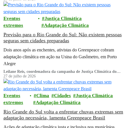
Eventos
Justiça Climática
extremos
Adaptação Climática
Previsão para o Rio Grande do Sul: Não existem pessoas
seguras sem cidades preparadas
Dois anos após as enchentes, ativistas do Greenpeace cobram
adaptação climática em ação na Usina do Gasômetro, em Porto
Alegre
Leilane Reis, coordenadora da campanha de Justiça Climática do
Greenpeace Brasil
27 de julho de 2026
Eventos
Clima
Cidades
Justiça Climática
extremos
Adaptação Climática
Rio Grande do Sul volta a enfrentar chuvas extremas sem
adaptação necessária, lamenta Greenpeace Brasil
Ações de adaptação climática justa e inclusiva nos municípios