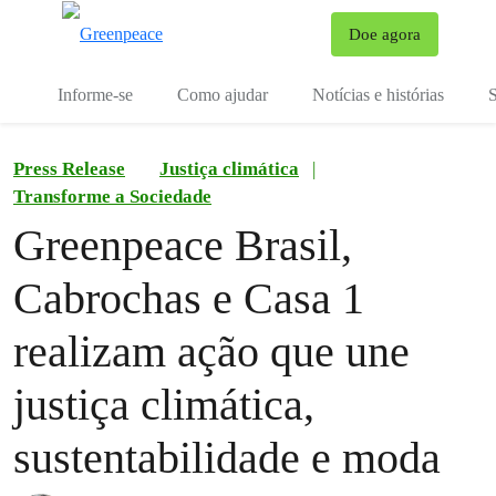
Mu
Doe agora
Menu
Informe-se
Como ajudar
Notícias e histórias
S
Press Release
Justiça climática
|
Transforme a Sociedade
Greenpeace Brasil,
Cabrochas e Casa 1
realizam ação que une
justiça climática,
sustentabilidade e moda