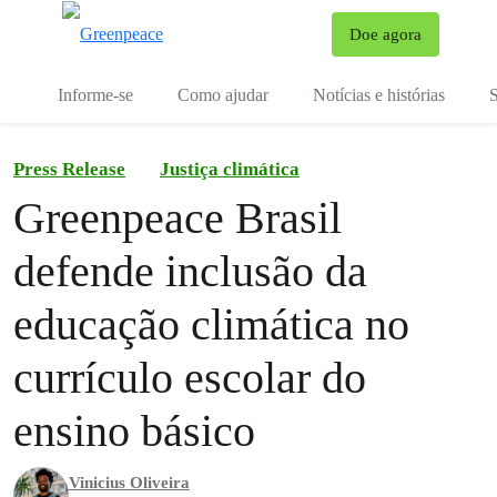
Mu
Doe agora
Menu
Informe-se
Como ajudar
Notícias e histórias
S
Press Release
Justiça climática
Greenpeace Brasil
defende inclusão da
educação climática no
currículo escolar do
ensino básico
Vinicius Oliveira