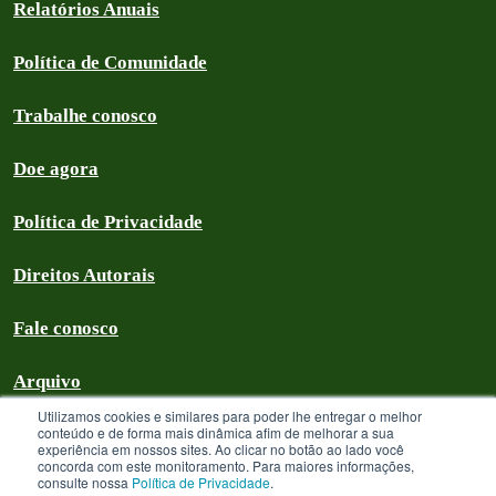
Relatórios Anuais
Política de Comunidade
Trabalhe conosco
Doe agora
Política de Privacidade
Direitos Autorais
Fale conosco
Arquivo
Utilizamos cookies e similares para poder lhe entregar o melhor
conteúdo e de forma mais dinâmica afim de melhorar a sua
experiência em nossos sites. Ao clicar no botão ao lado você
concorda com este monitoramento. Para maiores informações,
Greenpeace Brasil 2026
consulte nossa
Política de Privacidade
.