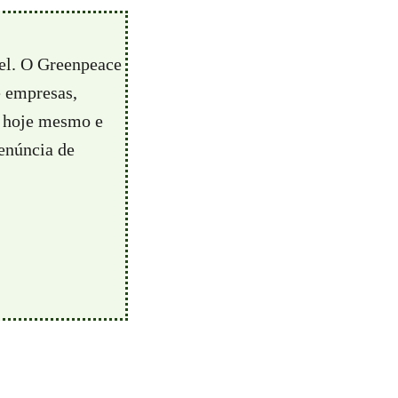
vel. O Greenpeace
e empresas,
hoje mesmo e
enúncia de