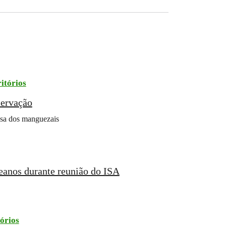
itórios
servação
fesa dos manguezais
ceanos durante reunião do ISA
tórios