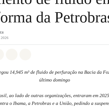
forma da Petrobra
ira
e 2026
do em Whatsapp
rtilhado em Facebook
Compartilhado em Twitter
Compartilhe por Email
Compartilhe em Bluesky
egou 14,945 m³ de fluido de perfuração na Bacia da F
último domingo
sil, ao lado de outras organizações, entraram em 20
ontra o Ibama, a Petrobras e a União, pedindo a suspen