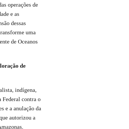
das operações de
ade e as
nsão dessas
 transforme uma
rente de Oceanos
loração de
lista, indígena,
 Federal contra o
es e a anulação da
que autorizou a
 Amazonas.