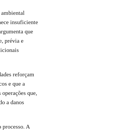
o ambiental
ece insuficiente
 argumenta que
, prévia e
icionais
dades reforçam
cos e que a
s operações que,
do a danos
o processo. A