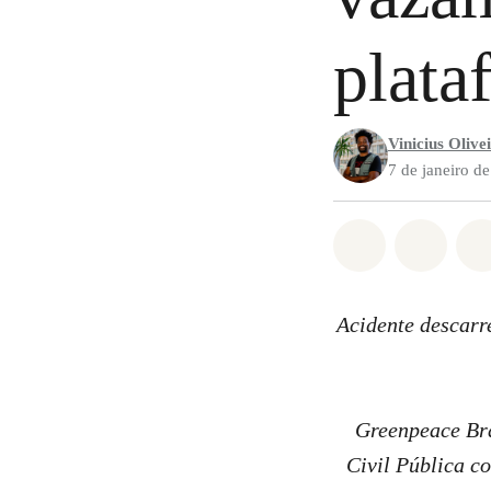
plata
Vinicius Olive
7 de janeiro d
Compartilha
Compa
Acidente descarr
Greenpeace Bra
Civil Pública c