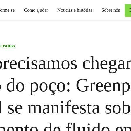
forme-se
Como ajudar
Notícias e histórias
Sobre nós
ceanos
recisamos chegar
 do poço: Greenp
l se manifesta sob
ento de fluido e