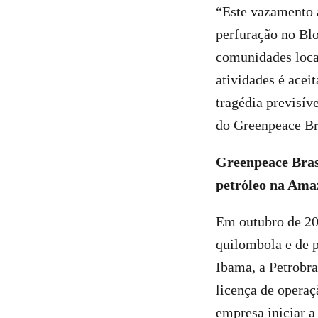
“Este vazamento a
perfuração no Bl
comunidades locai
atividades é acei
tragédia previsív
do Greenpeace Br
Greenpeace Bras
petróleo na Ama
Em outubro de 202
quilombola e de p
Ibama, a Petrobra
licença de operaç
empresa iniciar a