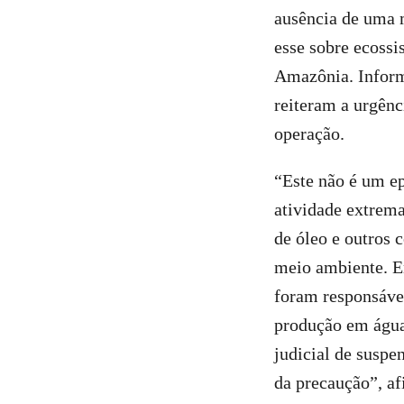
ausência de uma 
esse sobre ecoss
Amazônia. Inform
reiteram a urgênc
operação.
“Este não é um ep
atividade extrem
de óleo e outros 
meio ambiente. En
foram responsávei
produção em águas
judicial de suspe
da precaução”, af