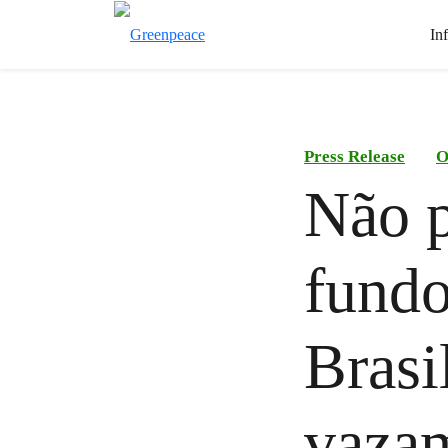
In
Press Release
O
Não p
fundo
Brasi
vazam