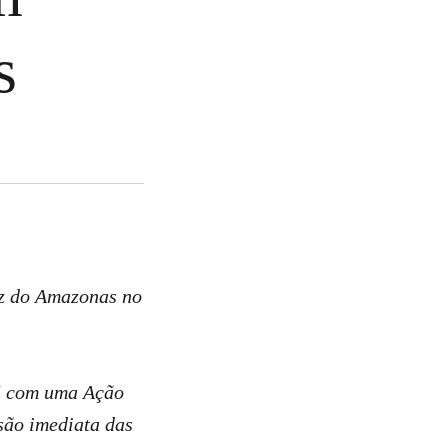
s
oz do Amazonas no
25 com uma Ação
são imediata das