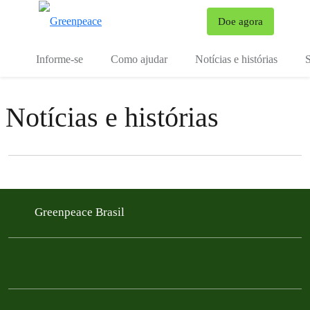
Mu
Doe agora
Menu
Informe-se
Como ajudar
Notícias e histórias
S
Notícias e histórias
Filter posts
Filtered results
Greenpeace Brasil