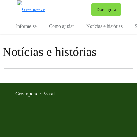
Mu
Doe agora
Menu
Informe-se
Como ajudar
Notícias e histórias
S
Notícias e histórias
Filter posts
Filtered results
Greenpeace Brasil