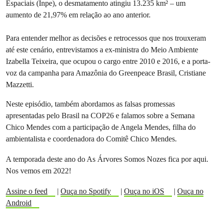
Espaciais (Inpe), o desmatamento atingiu 13.235 km² – um
aumento de 21,97% em relação ao ano anterior.
Para entender melhor as decisões e retrocessos que nos trouxeram
até este cenário, entrevistamos a ex-ministra do Meio Ambiente
Izabella Teixeira, que ocupou o cargo entre 2010 e 2016, e a porta-
voz da campanha para Amazônia do Greenpeace Brasil, Cristiane
Mazzetti.
Neste episódio, também abordamos as falsas promessas
apresentadas pelo Brasil na COP26 e falamos sobre a Semana
Chico Mendes com a participação de Angela Mendes, filha do
ambientalista e coordenadora do Comitê Chico Mendes.
A temporada deste ano do As Árvores Somos Nozes fica por aqui.
Nos vemos em 2022!
Assine o feed
|
Ouça no Spotify
|
Ouça no iOS
|
Ouça no
Android