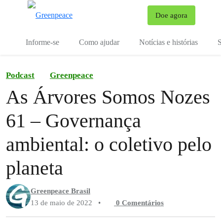
Mu
Doe agora
Menu
Informe-se
Como ajudar
Notícias e histórias
S
Podcast
Greenpeace
As Árvores Somos Nozes
61 – Governança
ambiental: o coletivo pelo
planeta
Greenpeace Brasil
13 de maio de 2022
•
0 Comentários