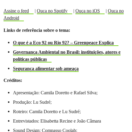
Assine o feed
|
Ouça no Spotify
|
Ouça no iOS
|
Ouça no
Android
Links de referência sobre o tema:
O que é a Eco 92 ou Rio 92? – Greenpeace Explica
Governança Ambiental no Brasil: instituições, atores e
políticas públicas
Segurança alimentar sob ameaça
Créditos:
Apresentação: Camila Doretto e Rafael Silva;
Produção: Lu Sudré;
Roteiro: Camila Doretto e Lu Sudré;
Entrevistados: Elisabetta Recine e João Câmara
Sound Design: Compasso Coolab;