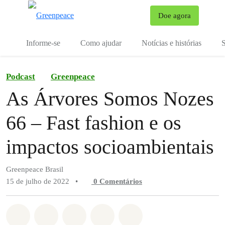
Mu
Doe agora
Menu
Informe-se
Como ajudar
Notícias e histórias
S
Podcast
Greenpeace
As Árvores Somos Nozes
66 – Fast fashion e os
impactos socioambientais
Greenpeace Brasil
15 de julho de 2022
•
0 Comentários
Compartilhado em Whatsapp
Compartilhado em Facebook
Compartilhado em Twitter
Compartilhe por Email
Compartilhe em Blue