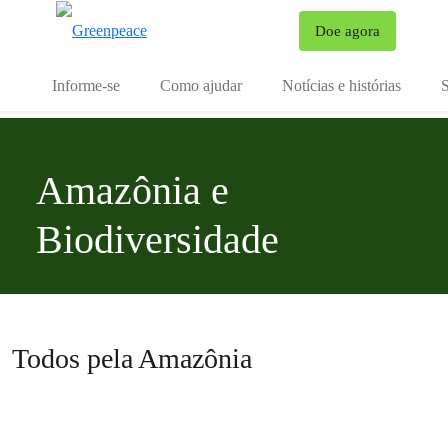
Mu
Doe agora
Menu
Informe-se
Como ajudar
Notícias e histórias
S
Amazônia e
Biodiversidade
Todos pela Amazônia