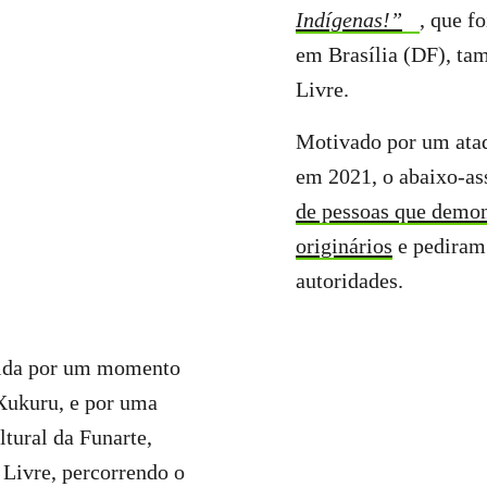
Indígenas!”
, que f
em Brasília (DF), t
Livre.
Motivado por um ata
em 2021, o abaixo-a
de pessoas que demon
originários
e pediram 
autoridades.
dida por um momento
Xukuru, e por uma
tural da Funarte,
Livre, percorrendo o