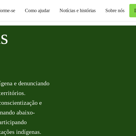
forme-se
Como ajudar
Notícias e histórias
Sobre nós
s
ígena e denunciando
erritórios.
conscientização e
onando abaixo-
articipando
zações indígenas.