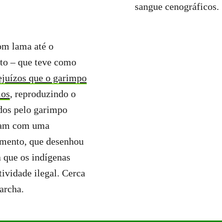
sangue cenográficos.
om lama até o
to – que teve como
ejuízos que o garimpo
ios
, reproduzindo o
ados pelo garimpo
aram com uma
imento, que desenhou
a que os indígenas
tividade ilegal. Cerca
archa.