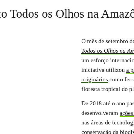
eto Todos os Olhos na Amaz
O mês de setembro d
Todos os Olhos na A
um esforço internaci
iniciativa utilizou
a p
originários
como ferr
floresta tropical do p
De 2018 até o ano pa
desenvolveram
ações
nas áreas de tecnolog
conservação da biodiv