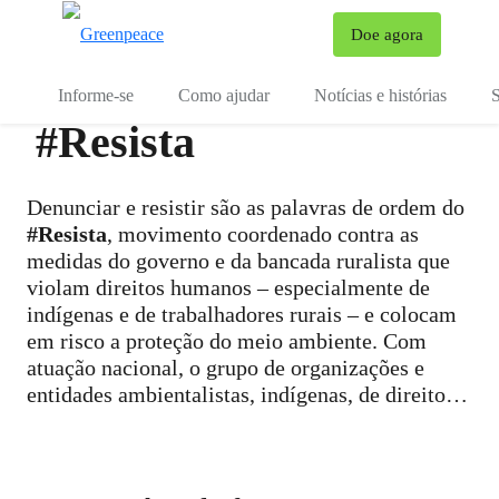
Mu
Doe agora
Menu
Informe-se
Como ajudar
Notícias e histórias
S
#Resista
Denunciar e resistir são as palavras de ordem do
#Resista
, movimento coordenado contra as
medidas do governo e da bancada ruralista que
violam direitos humanos – especialmente de
indígenas e de trabalhadores rurais – e colocam
em risco a proteção do meio ambiente. Com
atuação nacional, o grupo de organizações e
entidades ambientalistas, indígenas, de direitos
humanos e do campo atua em frentes
parlamentares, jurídicas e de engajamento social
para combater retrocessos socioambientais