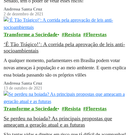
Senado, tem o poder de vetar esses riscos!
Andressa Santa Cruz
2 de dezembro de 2021
Transforme a Sociedade
Resista
Florestas
‘É Tão Trágico!’: A corrida pela aprovação de leis anti-
socioambientais
A qualquer momento, parlamentares em Brasília podem votar
novas ameaças à população e ao meio ambiente. E quem explica
essa boiada passando são os próprios vilões
Andressa Santa Cruz
13 de outubro de 2021
Transforme a Sociedade
Resista
Florestas
Se perdeu na boiada? As principais propostas que
ameaçam a geração atual e as futuras
São tantas vidas e direitos em risco que tá difícil de acompanhar!