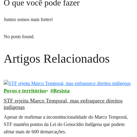
como: enfraquecimento do licenciamento
O que você pode fazer
ambiental, desmonte de direitos indígenas,
liberação de agrotóxicos, grilagem de terra e
Juntos somos mais fortes!
redução de áreas protegidas na Amazônia, entre
outros.
No posts found.
Artigos Relacionados
Povos e territórios
Resista
STF rejeita Marco Temporal, mas enfraquece direitos
indígenas
Apesar de reafirmar a inconstitucionalidade do Marco Temporal,
STF mantém pontos da Lei do Genocídio Indígena que podem
afetar mais de 600 demarcações.