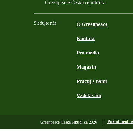
Filtered results
Greenpeace Česká republika
Sledujte nás
O Greenpeace
Kontakt
Facebook
Twitter
YouTube
Instagram
Pro média
Magazín
Pracuj s námi
Vzdělávání
Pokud není u
Greenpeace Česká republika 2026