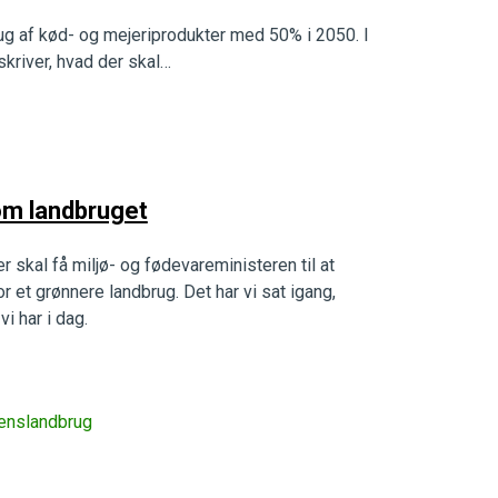
ug af kød- og mejeriprodukter med 50% i 2050. I
kriver, hvad der skal…
om landbruget
skal få miljø- og fødevareministeren til at
et grønnere landbrug. Det har vi sat igang,
i har i dag.
enslandbrug