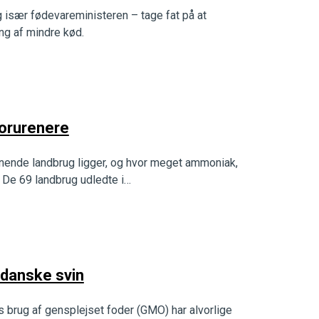
g især fødevareministeren – tage fat på at
ing af mindre kød.
forurenere
nende landbrug ligger, og hvor meget ammoniak,
. De 69 landbrug udledte i…
 danske svin
brug af gensplejset foder (GMO) har alvorlige