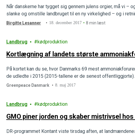
Når danskerne har tygget sig gennem julens orgier, må vi – o
slanke og omstille landbruget til en ny virkelighed – og i retn
Birgitte Lesanner
18. december 2017
8 min læst
Landbrug
kødproduktion
Kortlægning af landets største ammoniak
På kortet kan du se, hvor Danmarks 69 mest ammoniakforure
de udledte i 2015 (2015-tallene er de senest offentliggjorte)
Greenpeace Danmark
8. maj 2017
Landbrug
kødproduktion
GMO piner jorden og skaber mistrivsel hos
DR-programmet Kontant viste tirsdag aften, at landmændenes 