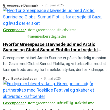
handling.
Greenpeace Danmark
26. juni 2026
Greenpeace
omgreenpeace
aktivisme
menneskerettigheder
Hvorfor Greenpeace stævnede ud med Arctic
Sunrise og Global Sumud Flotilla for at sejle til
Gaza, og hvad der er sket
Greenpeace-skibet Arctic Sunrise er på en fredelig mission
for Gaza med Global Sumud Flotilla, og vi fortsætter med at
kæmpe trods anslag fra Israelske styrker, der har kidnappet
to personer.
Poul Bonke Justesen
8. maj 2026
Greenpeace
omgreenpeace
frivillig
aktivisme