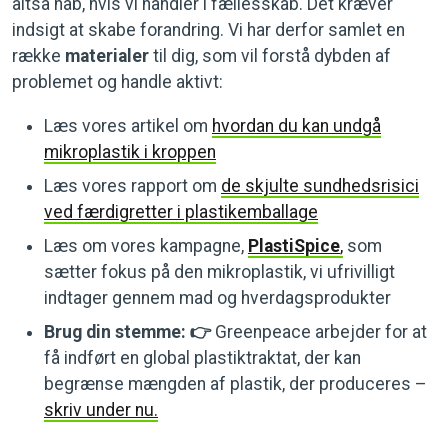
altså håb, hvis vi handler i fællesskab. Det kræver
indsigt at skabe forandring. Vi har derfor samlet en
række
materialer
til dig, som vil forstå dybden af
problemet og handle aktivt:
Læs vores artikel om
hvordan du kan undgå
mikroplastik i kroppen
Læs vores rapport om
de skjulte sundhedsrisici
ved færdigretter i plastikemballage
Læs om vores kampagne,
PlastiSpice
,
som
sætter fokus på den mikroplastik, vi ufrivilligt
indtager gennem mad og hverdagsprodukter
Brug din stemme:
👉
Greenpeace arbejder for at
få indført en global plastiktraktat, der kan
begrænse mængden af plastik, der produceres –
skriv under nu.