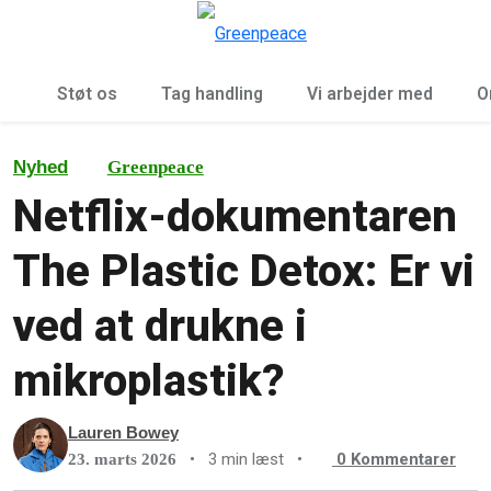
To
Menu
Støt os
Tag handling
Vi arbejder med
O
Nyhed
Greenpeace
Netflix-dokumentaren
The Plastic Detox: Er vi
ved at drukne i
mikroplastik?
Lauren Bowey
•
3 min læst
•
0
Kommentarer
23. marts 2026