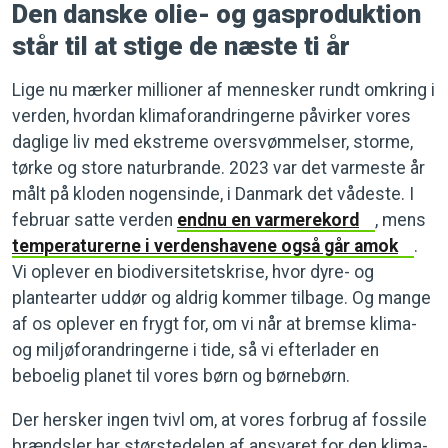
Den danske olie- og gasproduktion
står til at stige de næste ti år
Lige nu mærker millioner af mennesker rundt omkring i
verden, hvordan klimaforandringerne påvirker vores
daglige liv med ekstreme oversvømmelser, storme,
tørke og store naturbrande. 2023 var det varmeste år
målt på kloden nogensinde, i Danmark det vådeste. I
februar satte verden
endnu en varmerekord
, mens
temperaturerne i verdenshavene også går amok
.
Vi oplever en biodiversitetskrise, hvor dyre- og
plantearter uddør og aldrig kommer tilbage. Og mange
af os oplever en frygt for, om vi når at bremse klima-
og miljøforandringerne i tide, så vi efterlader en
beboelig planet til vores børn og børnebørn.
Der hersker ingen tvivl om, at vores forbrug af fossile
brændsler har størstedelen af ansvaret for den klima-