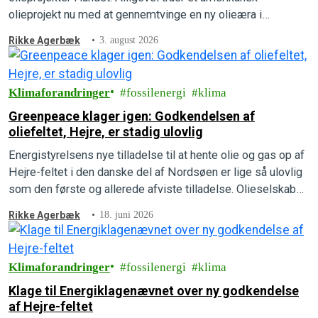
olieprojekt nu med at gennemtvinge en ny olieæra i
Grønlands undergrund. Forstå, hvordan det kan lade sig gøre,
Rikke Agerbæk
3. august 2026
hvad der er på spil, og hvad der kan gøres for at forhindre
det i at ske.
Klimaforandringer
fossilenergi
klima
Greenpeace klager igen: Godkendelsen af
oliefeltet, Hejre, er stadig ulovlig
Energistyrelsens nye tilladelse til at hente olie og gas op af
Hejre-feltet i den danske del af Nordsøen er lige så ulovlig
som den første og allerede afviste tilladelse. Olieselskabet,
INEOS, mangler fortsat at beskrive, hvad udledningerne vil
Rikke Agerbæk
18. juni 2026
betyde for mennesker, natur og klima, som der står i loven.
Greenpeace har derfor indsendt en ny…
Klimaforandringer
fossilenergi
klima
Klage til Energiklagenævnet over ny godkendelse
af Hejre-feltet