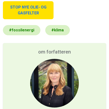
STOP NYE OLIE- OG
GASFELTER
#
fossilenergi
#
klima
om forfatteren