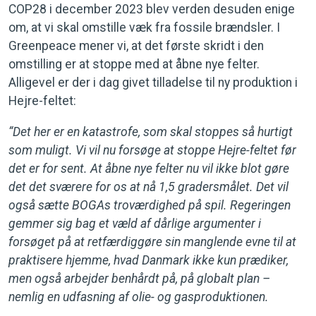
COP28 i december 2023 blev verden desuden enige
om, at vi skal omstille væk fra fossile brændsler. I
Greenpeace mener vi, at det første skridt i den
omstilling er at stoppe med at åbne nye felter.
Alligevel er der i dag givet tilladelse til ny produktion i
Hejre-feltet:
“Det her er en katastrofe, som skal stoppes så hurtigt
som muligt. Vi vil nu forsøge at stoppe Hejre-feltet før
det er for sent. At åbne nye felter nu vil ikke blot gøre
det det sværere for os at nå 1,5 gradersmålet. Det vil
også sætte BOGAs troværdighed på spil. Regeringen
gemmer sig bag et væld af dårlige argumenter i
forsøget på at retfærdiggøre sin manglende evne til at
praktisere hjemme, hvad Danmark ikke kun prædiker,
men også arbejder benhårdt på, på globalt plan –
nemlig en udfasning af olie- og gasproduktionen.