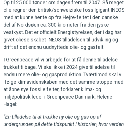
Op til 25.000 tønder om dagen frem til 2047. Så meget
olie regner den britisk/schweiziske fossilgigant INEOS
med at kunne hente op fra Hejre-feltet i den danske
del af Nordsøen ca. 300 kilometer fra den jyske
vestkyst. Det er officielt Energistyrelsen, der i dag har
givet olieselskabet INEOS tilladelsen til udvikling og
drift af det endnu uudnyttede olie- og gasfelt.
I Greenpeace vil vi arbejde for at få denne tilladelse
trukket tilbage. Vi skal ikke i 2024 give tilladelse til
endnu mere olie- og gasproduktion. Tværtimod skal vi
ifølge klimavidenskaben med det samme stoppe med
at åbne nye fossile felter, forklarer klima- og
miljøpolitisk leder i Greenpeace Danmark, Helene
Hagel:
“En tilladelse til at trække ny olie og gas op af
undergrunden på dette tidspunkt i historien, hvor verden