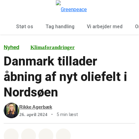
To
Menu
Støt os
Tag handling
Vi arbejder med
O
Nyhed
Klimaforandringer
Danmark tillader
åbning af nyt oliefelt i
Nordsøen
Rikke Agerbæk
•
5 min læst
26. april 2024
Del på Whatsapp
Del på Facebook
Del med Email
Del på Bluesky