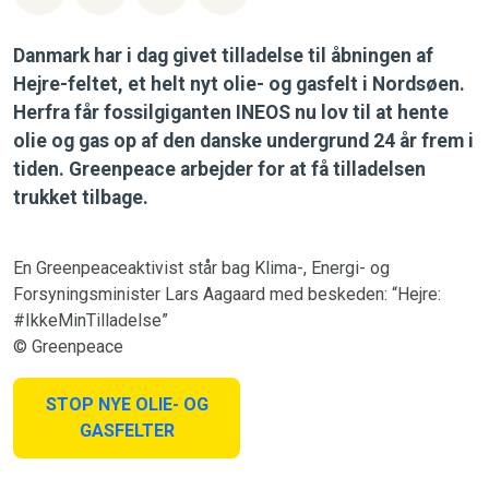
Danmark har i dag givet tilladelse til åbningen af
Hejre-feltet, et helt nyt olie- og gasfelt i Nordsøen.
Herfra får fossilgiganten INEOS nu lov til at hente
olie og gas op af den danske undergrund 24 år frem i
tiden. Greenpeace arbejder for at få tilladelsen
trukket tilbage.
En Greenpeaceaktivist står bag Klima-, Energi- og
Forsyningsminister Lars Aagaard med beskeden: “Hejre:
#IkkeMinTilladelse”
© Greenpeace
STOP NYE OLIE- OG
GASFELTER