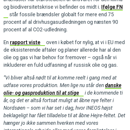
og biodiversitetskrise vi befinder os midt i.
Ifølge FN
står fossile brændsler globalt for mere end 75
procent af al drivhusgasudledningen og næsten 90
procent af al CO2-udledning.
En
rapport viste
oven i købet for nylig, at vi i EU med
de eksisterende aftaler og planer allerede har al den
olie og gas vi har behov for fremover – også når vi
inkluderer en fuld udfasning af russisk olie og gas.
“Vi bliver altså nødt til at komme reelt i gang med at
udfase vores produktion. Men lige nu står den
danske
olie- og gasproduktion til at stige
i de kommende ti
år, og det er altså fortsat muligt at åbne nye felter i
Nordsøen – som vi har set i dag, hvor INEOS højst
beklageligt har fået tilladelse til at åbne Hejre-feltet. Det
hænger jo ikke sammen hverken med vores