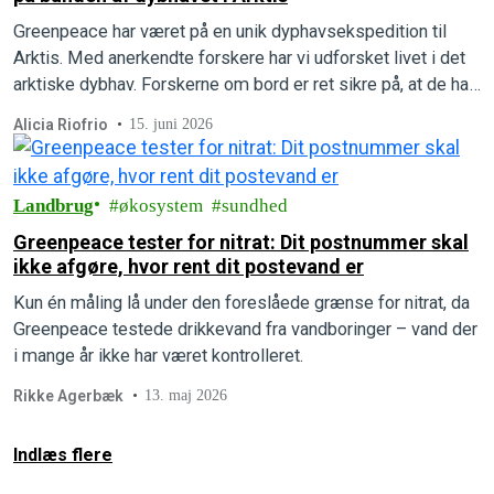
Greenpeace har været på en unik dyphavsekspedition til
Arktis. Med anerkendte forskere har vi udforsket livet i det
arktiske dybhav. Forskerne om bord er ret sikre på, at de har
opdaget flere helt nye, hidtil ukendte arter.
Alicia Riofrio
15. juni 2026
Landbrug
økosystem
sundhed
Greenpeace tester for nitrat: Dit postnummer skal
ikke afgøre, hvor rent dit postevand er
Kun én måling lå under den foreslåede grænse for nitrat, da
Greenpeace testede drikkevand fra vandboringer – vand der
i mange år ikke har været kontrolleret.
Rikke Agerbæk
13. maj 2026
Indlæs flere