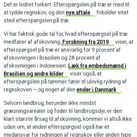
Det er lodret forkert. Efterspørgslen på træ er med til
at rydde regnskov, og den
nye aftale
friholder intet
sted efterspørgslen på træ.
Vi har faktisk gode tal for, hvad efterspørgsel på træ
medfører af afskovning.
Forskning fra 2019
viser, at
efterspørgsel på træ er ansvarlig for 9 procent af
afskovningen i Brasilien og 28 procent af
afskovningen i Indonesien.
Læk fra embedsmænd i
Brasilien og andre kilder
viser også, at
efterspørgslen på tømmer fører til ulovlig rydning af
regnskoven – og noget af den
ender i Danmark
.
Selvom landbrug, herunder ikke mindst
græsningsarealer og foder til landbrugsdyr, er den
klart største årsag til afskovning, kommer vi altså ikke
uden om, at anden efterspørgsel også har et
medansvar for rydningen af regnskov eller anden type