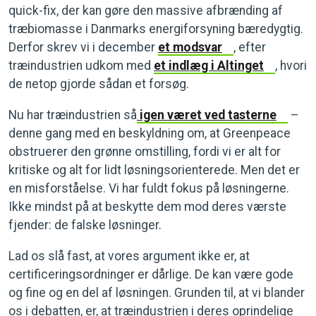
quick-fix, der kan gøre den massive afbrænding af
træbiomasse i Danmarks energiforsyning bæredygtig.
Derfor skrev vi i december
et modsvar
, efter
træindustrien udkom med
et indlæg i Altinget
, hvori
de netop gjorde sådan et forsøg.
Nu har træindustrien så
igen været ved tasterne
–
denne gang med en beskyldning om, at Greenpeace
obstruerer den grønne omstilling, fordi vi er alt for
kritiske og alt for lidt løsningsorienterede. Men det er
en misforståelse. Vi har fuldt fokus på løsningerne.
Ikke mindst på at beskytte dem mod deres værste
fjender: de falske løsninger.
Lad os slå fast, at vores argument ikke er, at
certificeringsordninger er dårlige. De kan være gode
og fine og en del af løsningen. Grunden til, at vi blander
os i debatten, er, at træindustrien i deres oprindelige