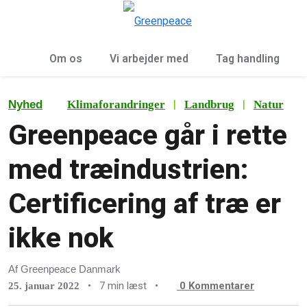
To
Menu
Om os
Vi arbejder med
Tag handling
|
|
Nyhed
Klimaforandringer
Landbrug
Natur
Greenpeace går i rette
med træindustrien:
Certificering af træ er
ikke nok
Af Greenpeace Danmark
•
7 min læst
•
0
Kommentarer
25. januar 2022