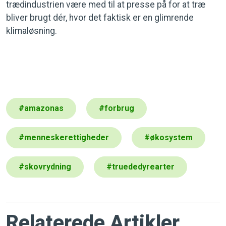
trædindustrien være med til at presse på for at træ
bliver brugt dér, hvor det faktisk er en glimrende
klimaløsning.
#
amazonas
#
forbrug
#
menneskerettigheder
#
økosystem
#
skovrydning
#
truededyrearter
Relaterede Artikler