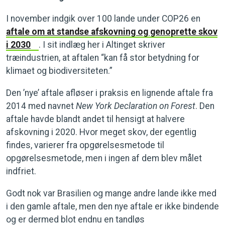
I november indgik over 100 lande under COP26 en
aftale om at standse afskovning og genoprette skov
i 2030
. I sit indlæg her i Altinget skriver
træindustrien, at aftalen “kan få stor betydning for
klimaet og biodiversiteten.”
Den ’nye’ aftale afløser i praksis en lignende aftale fra
2014 med navnet
New York Declaration on Forest
. Den
aftale havde blandt andet til hensigt at halvere
afskovning i 2020. Hvor meget skov, der egentlig
findes, varierer fra opgørelsesmetode til
opgørelsesmetode, men i ingen af dem blev målet
indfriet.
Godt nok var Brasilien og mange andre lande ikke med
i den gamle aftale, men den nye aftale er ikke bindende
og er dermed blot endnu en tandløs