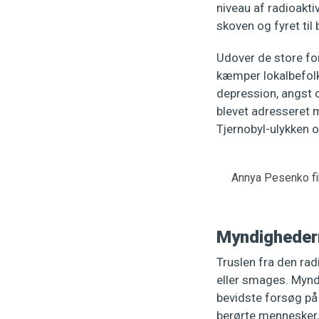
niveau af radioakt
skoven og fyret t
Udover de store fo
kæmper lokalbefolk
depression, angst og
blevet adresseret 
Tjernobyl-ulykken 
Annya Pesenko fik
Myndigheder
Truslen fra den rad
eller smages. Myn
bevidste forsøg på 
berørte mennesker,