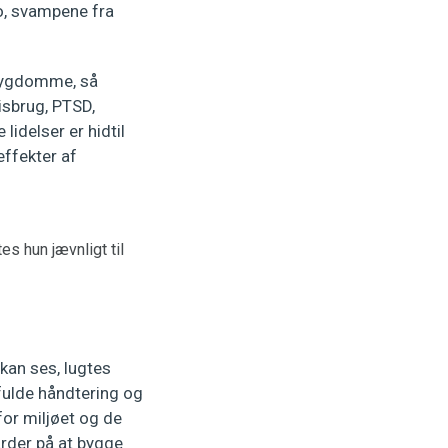
o, svampene fra
 sygdomme, så
sbrug, PTSD,
lidelser er hidtil
ffekter af
s hun jævnligt til
kan ses, lugtes
ulde håndtering og
for miljøet og de
arder på at bygge