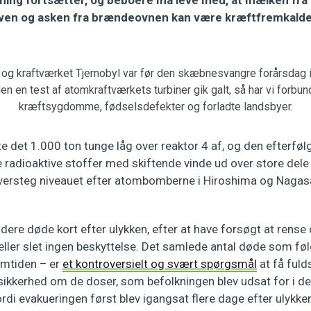
ening fortsætter, og beboere må leve med, at mælken fra 
ven og asken fra brændeovnen kan være kræftfremkald
og kraftværket Tjernobyl var før den skæbnesvangre forårsdag i
en en test af atomkraftværkets turbiner gik galt, så har vi forb
kræftsygdomme, fødselsdefekter og forladte landsbyer.
e det 1.000 ton tunge låg over reaktor 4 af, og den efterfø
 radioaktive stoffer med skiftende vinde ud over store dele
versteg niveauet efter atombomberne i Hiroshima og Nagas
ere døde kort efter ulykken, efter at have forsøgt at rense o
eller slet ingen beskyttelse. Det samlede antal døde som føl
emtiden – er
et kontroversielt og svært spørgsmål
at få fuld
sikkerhed om de doser, som befolkningen blev udsat for i de
rdi evakueringen først blev igangsat flere dage efter ulykke