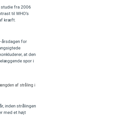
t studie fra 2006
trast til WHO’s
f kræft.
-årsdagen for
langsigtede
onkluderer, at den
ødelæggende spor i
ngden af stråling i
r, inden strålingen
er med et højt