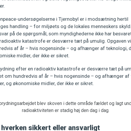
er.
peace-undersøgelserne i Tjernobyl er i modsætning hertil 
ages handling – for miljøets og de lokales menneskers skyld.
å svar på de spørgsmål, som myndighederne ikke har besvare
radioaktiv katastrofe er desværre tæt på umulig. Opgaven vi
edvis af år – hvis nogensinde – og afhænger af teknologi, 
omiske midler, der ikke er sikret.
ydning efter en radioaktiv katastrofe er desværre tæt på um
et om hundredvis af år – hvis nogensinde – og afhænger af 
er, og økonomiske midler, der ikke er sikret.
prydningsarbejdet blev skoven i dette område fældet og lagt un
radioaktiviteten er stadig høj den dag i dag.
hverken sikkert eller ansvarligt