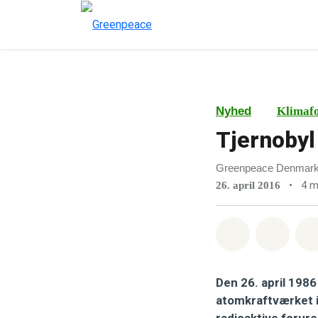
Nyhed
Klimaf
Tjernobyl
Greenpeace Denmar
•
4 m
26. april 2016
Del på What
Del p
Den 26. april 198
atomkraftværket i