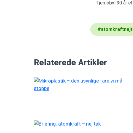
Tjernobyl 30 år e
#
atomkraftnejt
Relaterede Artikler