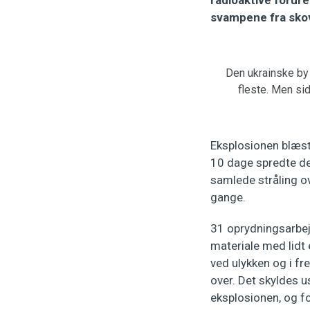
radioaktive forur
svampene fra sko
Den ukrainske by 
fleste. Men sid
Eksplosionen blæst
10 dage spredte de
samlede stråling o
gange.
31 oprydningsarbejd
materiale med lidt 
ved ulykken og i fr
over. Det skyldes u
eksplosionen, og fo