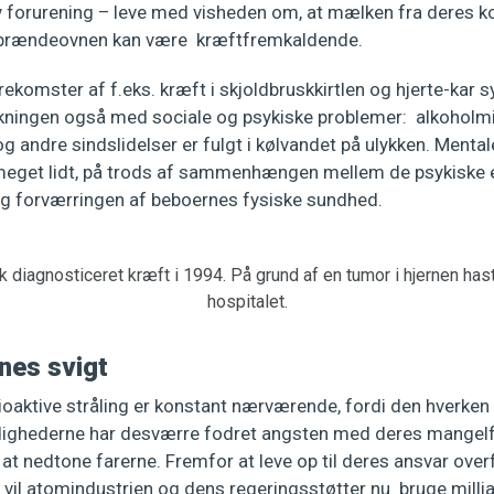
iv forurening – leve med visheden om, at mælken fra deres k
il brændeovnen kan være kræftfremkaldende.
rekomster af f.eks. kræft i skjoldbruskkirtlen og hjerte-kar
ningen også med sociale og psykiske problemer: alkoholmi
 andre sindslidelser er fulgt i kølvandet på ulykken. Mentale 
meget lidt, på trods af sammenhængen mellem de psykiske e
og forværringen af beboernes fysiske sundhed.
 diagnosticeret kræft i 1994. På grund af en tumor i hjernen haste
hospitalet.
nes svigt
ioaktive stråling er konstant nærværende, fordi den hverken 
dighederne har desværre fodret angsten med deres mangelf
at nedtone farerne. Fremfor at leve op til deres ansvar over
 vil atomindustrien og dens regeringsstøtter nu bruge milli