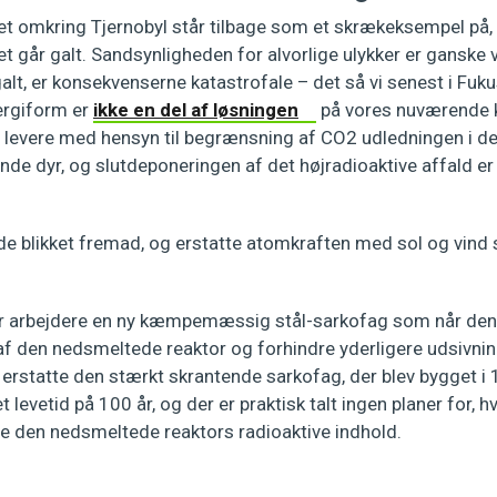
et omkring Tjernobyl står tilbage som et skrækeksempel på,
t går galt. Sandsynligheden for alvorlige ulykker er ganske v
 galt, er konsekvenserne katastrofale – det så vi senest i Fuk
rgiform er
ikke en del af løsningen
på vores nuværende k
t levere med hensyn til begrænsning af CO2 udledningen i de
nde dyr, og slutdeponeringen af det højradioaktive affald er 
ende blikket fremad, og erstatte atomkraften med sol og vin
r arbejdere en ny kæmpemæssig stål-sarkofag som når den 
af den nedsmeltede reaktor og forhindre yderligere udsivning
l erstatte den stærkt skrantende sarkofag, der blev bygget i
t levetid på 100 år, og der er praktisk talt ingen planer for,
re den nedsmeltede reaktors radioaktive indhold.