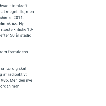
 hvad atomkraft
ist meget lille, men
ushima i 2011.
limakrise: Ny
 næste kritiske 10-
efter 50 år stadig
d som fremtidens
er færdig skal
 af radioaktivt
 1986. Men den nye
 hvordan man