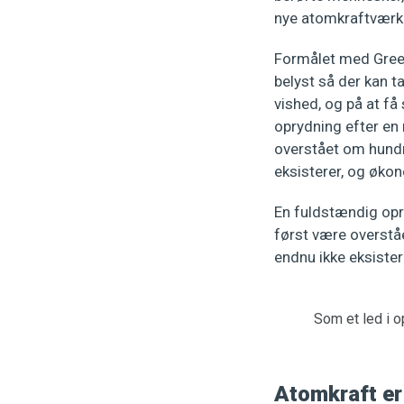
nye atomkraftværk
Formålet med Green
belyst så der kan t
vished, og på at f
oprydning efter en 
overstået om hundr
eksisterer, og økon
En fuldstændig opr
først være overstå
endnu ikke eksister
Som et led i o
Atomkraft er 