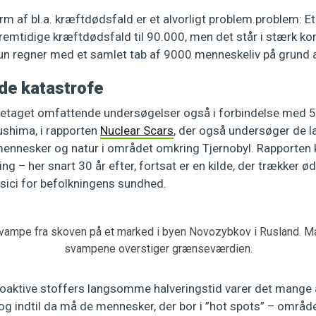
m af bl.a. kræftdødsfald er et alvorligt problem.problem: E
fremtidige kræftdødsfald til 90.000, men det står i stærk kon
kun regner med et samlet tab af 9000 menneskeliv på grund a
de katastrofe
etaget omfattende undersøgelser også i forbindelse med 5
ushima, i rapporten
Nuclear Scars
, der også undersøger de 
ennesker og natur i området omkring Tjernobyl. Rapporten k
ing – her snart 30 år efter, fortsat er en kilde, der trækker 
isici for befolkningens sundhed.
vampe fra skoven på et marked i byen Novozybkov i Rusland. Mæ
svampene overstiger grænseværdien.
ioaktive stoffers langsomme halveringstid varer det mange å
 og indtil da må de mennesker, der bor i ”hot spots” – områd