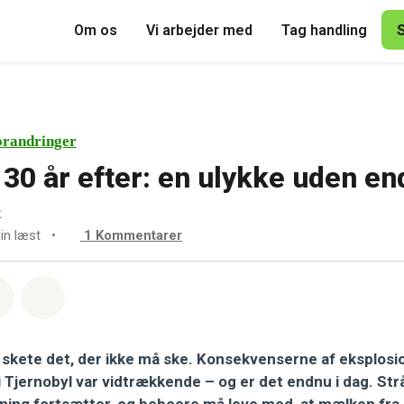
Om os
Vi arbejder med
Tag handling
orandringer
 30 år efter: en ulykke uden en
k
in læst
•
1
Kommentarer
sapp
å Facebook
Del med Email
Del på Bluesky
6 skete det, der ikke må ske. Konsekvenserne af eksplosi
 Tjernobyl var vidtrækkende – og er det endnu i dag. Str