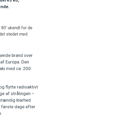
deres ko,
ende.
 83’ ukendt for de
undet stedet med
lgende brand over
 af Europa. Den
aki med ca. 200
g flytte radioaktivt
ge af strålingen –
stændig klarhed
 første dage efter
n.