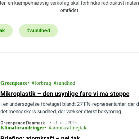
fter: en kæmpemæssig sarkofag skal forhindre radioaktivt material
området.
ak
#
sundhed
Greenpeace
forbrug
sundhed
Mikroplastik – den usynlige fare vi må stoppe
I en undersøgelse foretaget blandt 27 FN-repræsentanter, der de
det menneskers sundhed, der vækker størst bekymring.
Greenpeace Danmark
21. maj 2025
Klimaforandringer
atomkraftnejtak
Briefing: atomkraft – nej tak