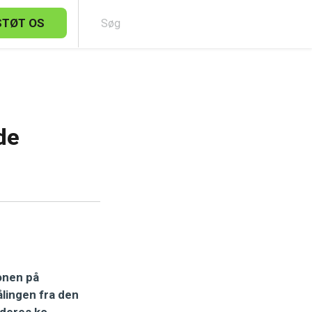
STØT OS
Sø
de
onen på
ålingen fra den