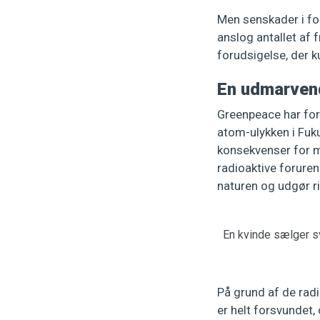
Men senskader i for
anslog antallet af 
forudsigelse, der 
En udmarven
Greenpeace har for
atom-ulykken i Fuk
konsekvenser for m
radioaktive foruren
naturen og udgør r
En kvinde sælger s
På grund af de rad
er helt forsvundet,