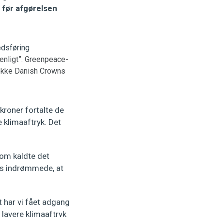
 før afgørelsen
avenligt”. Greenpeace-
række Danish Crowns
roner fortalte de
 klimaaftryk. Det
som kaldte det
ws indrømmede, at
 har vi fået adgang
 lavere klimaaftryk