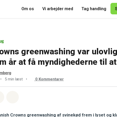
Om os
Vi arbejder med
Tag handling
ug
owns greenwashing var ulovli
m år at få myndighederne til at
omberg
•
5 min læst
•
0
Kommentarer
sapp
å Facebook
Del med Email
Del på Bluesky
nish Crowns greenwashing af svinekød frem i lyset og k