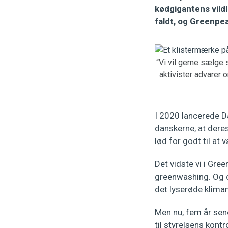
kødgigantens vildl
faldt, og Greenpe
“Vi vil gerne sælge s
aktivister advarer
I 2020 lancerede D
danskerne, at deres
lød for godt til at
Det vidste vi i Gr
greenwashing. Og d
det lyserøde klima
Men nu, fem år sen
til styrelsens kont