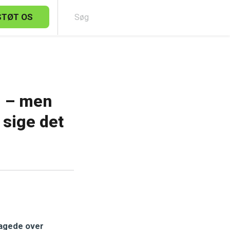
STØT OS
Sø
g – men
 sige det
lagede over