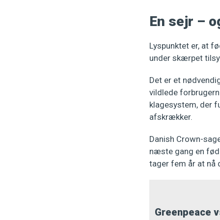
En sejr – o
Lyspunktet er, at 
under skærpet tilsy
Det er et nødvendig
vildlede forbrugern
klagesystem, der f
afskrækker.
Danish Crown-sagen v
næste gang en føde
tager fem år at nå d
Greenpeace v