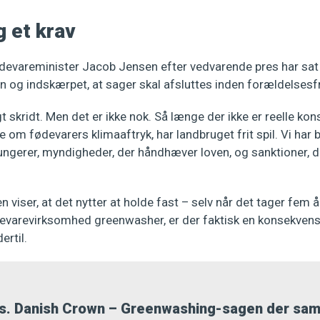
g et krav
fødevareminister Jacob Jensen efter vedvarende pres har sa
n og indskærpet, at sager skal afsluttes inden forældelsesfr
t skridt. Men det er ikke nok. Så længe der ikke er reelle ko
e om fødevarers klimaaftryk, har landbruget frit spil. Vi har b
ungerer, myndigheder, der håndhæver loven, og sanktioner, d
iser, at det nytter at holde fast – selv når det tager fem år.
varevirksomhed greenwasher, er der faktisk en konsekvens.
ertil.
s. Danish Crown
–
Greenwashing-sagen der sam