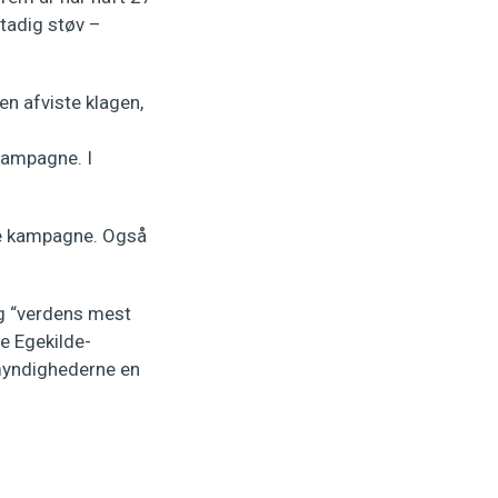
stadig støv –
n afviste klagen,
kampagne. I
de kampagne. Også
ig “verdens mest
e Egekilde-
 myndighederne en