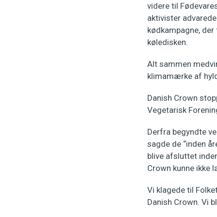
videre til Fødevare
aktivister advared
kødkampagne, der fo
køledisken.
Alt sammen medvirk
klimamærke af hyl
Danish Crown stop
Vegetarisk Forenin
Derfra begyndte ve
sagde de “inden åre
blive afsluttet inde
Crown kunne ikke l
Vi klagede til Fol
Danish Crown. Vi b