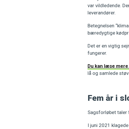
var vildledende. D
leverandører.
Betegnelsen “klima
bæredygtige kødpr
Det er en vigtig se
fungerer.
Du kan læse mere 
lå og samlede støv
Fem år i s
Sagsforløbet taler f
I juni 2021 klage