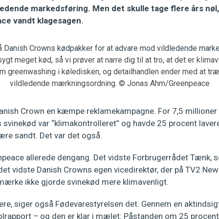
edende markedsføring. Men det skulle tage flere års nøl,
ace vandt klagesagen.
ygt meget kød, så vi prøver at narre dig til at tro, at det er klim
 om greenwashing i køledisken, og detailhandlen ender med at t
vildledende mærkningsordning. © Jonas Ahm/Greenpeace
anish Crown en kæmpe reklamekampagne. For 7,5 millioner k
 svinekød var “klimakontrolleret” og havde 25 procent lavere
 være sandt. Det var det også.
eenpeace allerede dengang. Det vidste Forbrugerrådet Tænk, 
et vidste Danish Crowns egen vicedirektør, der på TV2 Ne
mærke ikke gjorde svinekød mere klimavenligt.
ere, siger også Fødevarestyrelsen det. Gennem en aktindsigt
rolrapport – og den er klar i mælet: Påstanden om 25 procent