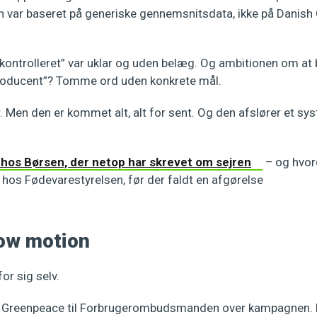
en var baseret på generiske gennemsnitsdata, ikke på Danis
kontrolleret” var uklar og uden belæg. Og ambitionen om at 
oducent”? Tomme ord uden konkrete mål.
jr. Men den er kommet alt, alt for sent. Og den afslører et sys
hos Børsen, der netop har skrevet om sejren
– og hvor
 hos Fødevarestyrelsen, før der faldt en afgørelse
low motion
or sig selv.
de Greenpeace til Forbrugerombudsmanden over kampagnen. 