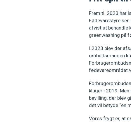
Frem til 2023 har l
Fødevarestyrelsen 
afvist at behandle k
greenwashing på f
I 2023 blev der af
ombudsmanden kunn
Forbrugerombudsma
fødevareområdet vi
Forbrugerombudsma
klager i 2019. Men 
bevilling, der ble
det vil betyde “en
Vores frygt er, at 