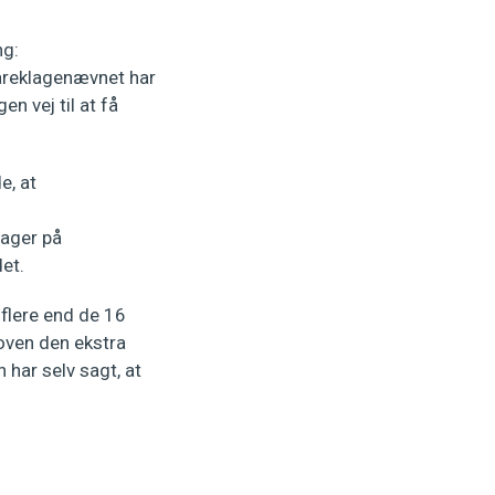
ng:
vareklagenævnet har
en vej til at få
e, at
ager på
et.
lere end de 16
loven den ekstra
har selv sagt, at