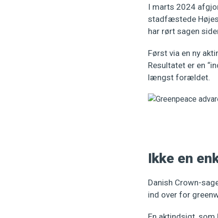
I marts 2024 afgjor
stadfæstede Højest
har rørt sagen side
Først via en ny ak
Resultatet er en “i
længst forældet.
Ikke en en
Danish Crown-sagen
ind over for green
En aktindsigt, som 