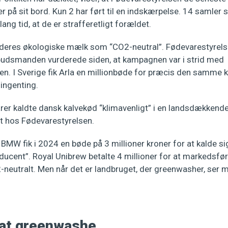
på sit bord. Kun 2 har ført til en indskærpelse. 14 samler 
ang tid, at de er strafferetligt forældet.
deres økologiske mælk som “CO2-neutral”. Fødevarestyrelse
dsmanden vurderede siden, at kampagnen var i strid med
n. I Sverige fik Arla en millionbøde for præcis den samme 
ingenting.
er kaldte dansk kalvekød “klimavenligt” i en landsdækken
t hos Fødevarestyrelsen.
BMW fik i 2024 en bøde på 3 millioner kroner for at kalde s
ucent”. Royal Unibrew betalte 4 millioner for at markedsfør
neutralt. Men når det er landbruget, der greenwasher, ser
il at greenwashe