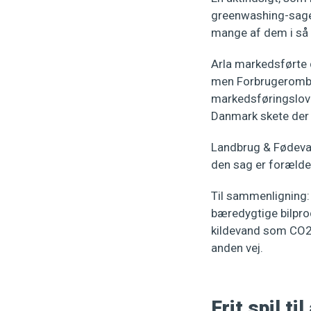
greenwashing-sager 
mange af dem i så l
Arla markedsførte 
men Forbrugerombu
markedsføringslove
Danmark skete der 
Landbrug & Fødevar
den sag er forælde
Til sammenligning: 
bæredygtige bilprod
kildevand som CO2-
anden vej.
Frit spil t