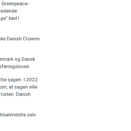
n. Greenpeace-
dledende
ge” kød i
kke Danish Crowns
anmark og Dansk
føringsloven.
tte sagen. I 2022
om, at sagen ville
fristen. Danish
itianmeldte selv