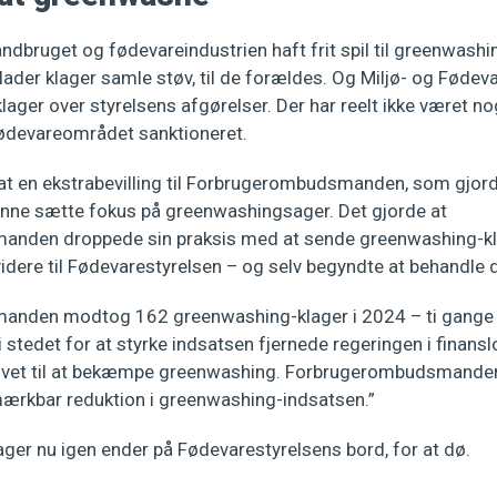
andbruget og fødevareindustrien haft frit spil til greenwashi
lader klager samle støv, til de forældes. Og Miljø- og Føde
lager over styrelsens afgørelser. Der har reelt ikke været nog
ødevareområdet sanktioneret.
sat en ekstrabevilling til Forbrugerombudsmanden, som gjord
e sætte fokus på greenwashingsager. Det gjorde at
nden droppede sin praksis med at sende greenwashing-kl
dere til Fødevarestyrelsen – og selv begyndte at behandle d
nden modtog 162 greenwashing-klager i 2024 – ti gange f
i stedet for at styrke indsatsen fjernede regeringen i finans
v givet til at bekæmpe greenwashing. Forbrugerombudsmanden 
 mærkbar reduktion i greenwashing-indsatsen.”
sager nu igen ender på Fødevarestyrelsens bord, for at dø.