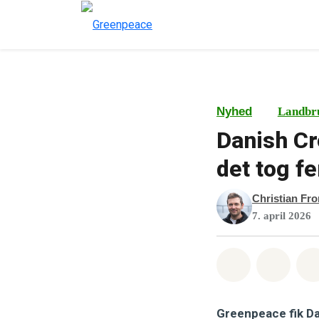
Nyhed
Landbr
Danish Cr
det tog fe
Christian Fr
7. april 2026
Del på What
Del p
Greenpeace fik Da