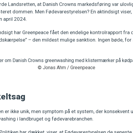
de Landsretten, at Danish Crowns markedsføring var ulovlig.
eret dommen. Men Fødevarestyrelsen? En aktindsigt viser, a
n april 2024.
tindsigt har Greenpeace fået den endelige kontrolrapport fr
ndskærpelse” – den mildest mulige sanktion. Ingen bøde, for
© Jonas Ahm / Greenpeace
keltsag
 er ikke unik, men symptom på et system, der konsekvent u
washing i landbruget og fødevarebranchen.
Politiken har dækket, viser, at Fødevarestyrelsen de seneste