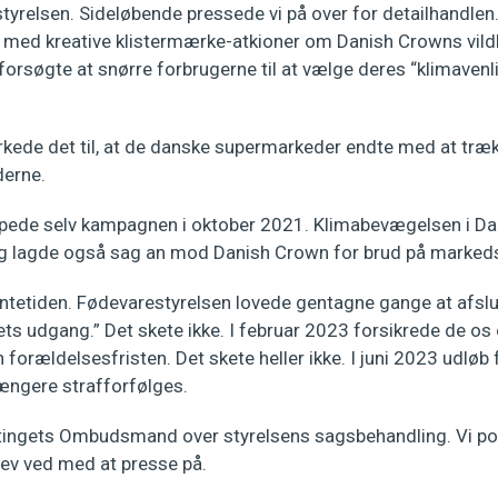
styrelsen. Sideløbende pressede vi på over for detailhandle
e med kreative klistermærke-atkioner om Danish Crowns vil
rsøgte at snørre forbrugerne til at vælge deres “klimavenli
ede det til, at de danske supermarkeder endte med at træ
derne.
pede selv kampagnen i oktober 2021. Klimabevægelsen i D
g lagde også sag an mod Danish Crown for brud på markeds
ntetiden. Fødevarestyrelsen lovede gentagne gange at afslu
ts udgang.” Det skete ikke. I februar 2023 forsikrede de os 
n forældelsesfristen. Det skete heller ikke. I juni 2023 udløb 
ængere strafforfølges.
ketingets Ombudsmand over styrelsens sagsbehandling. Vi pol
lev ved med at presse på.