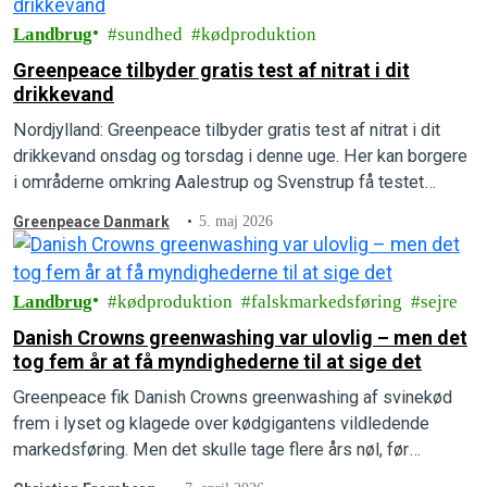
Landbrug
sundhed
kødproduktion
Greenpeace tilbyder gratis test af nitrat i dit
drikkevand
Nordjylland: Greenpeace tilbyder gratis test af nitrat i dit
drikkevand onsdag og torsdag i denne uge. Her kan borgere
i områderne omkring Aalestrup og Svenstrup få testet
nitratniveauet i deres drikkevand.
Greenpeace Danmark
5. maj 2026
Landbrug
kødproduktion
falskmarkedsføring
sejre
Danish Crowns greenwashing var ulovlig – men det
tog fem år at få myndighederne til at sige det
Greenpeace fik Danish Crowns greenwashing af svinekød
frem i lyset og klagede over kødgigantens vildledende
markedsføring. Men det skulle tage flere års nøl, før
afgørelsen faldt, og Greenpeace vandt klagesagen.