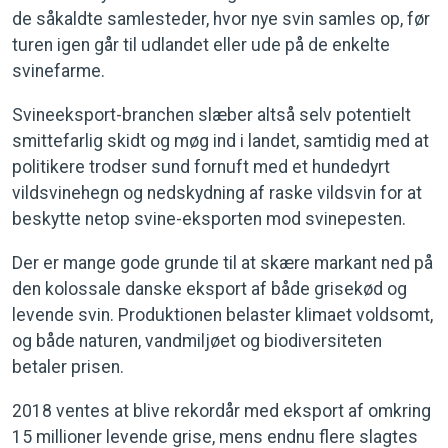
de såkaldte samlesteder, hvor nye svin samles op, før
turen igen går til udlandet eller ude på de enkelte
svinefarme.
Svineeksport-branchen slæber altså selv potentielt
smittefarlig skidt og møg ind i landet, samtidig med at
politikere trodser sund fornuft med et hundedyrt
vildsvinehegn og nedskydning af raske vildsvin for at
beskytte netop svine-eksporten mod svinepesten.
Der er mange gode grunde til at skære markant ned på
den kolossale danske eksport af både grisekød og
levende svin. Produktionen belaster klimaet voldsomt,
og både naturen, vandmiljøet og biodiversiteten
betaler prisen.
2018 ventes at blive rekordår med eksport af omkring
15 millioner levende grise, mens endnu flere slagtes