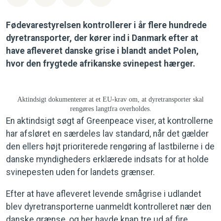
Fødevarestyrelsen kontrollerer i år flere hundrede
dyretransporter, der kører ind i Danmark efter at
have afleveret danske grise i blandt andet Polen,
hvor den frygtede afrikanske svinepest hærger.
Aktindsigt dokumenterer at et EU-krav om, at dyretransporter skal
rengøres langtfra overholdes.
En aktindsigt søgt af Greenpeace viser, at kontrollerne
har afsløret en særdeles lav standard, når det gælder
den ellers højt prioriterede rengøring af lastbilerne i de
danske myndigheders erklærede indsats for at holde
svinepesten uden for landets grænser.
Efter at have afleveret levende smågrise i udlandet
blev dyretransporterne uanmeldt kontrolleret nær den
danske grænse, og her havde knap tre ud af fire