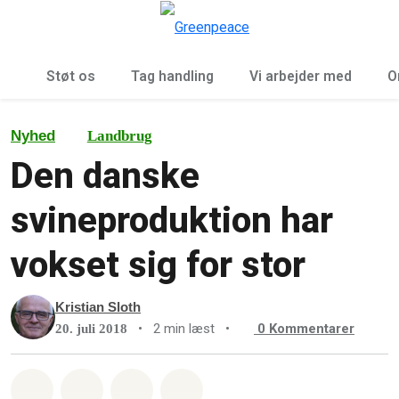
To
Menu
Støt os
Tag handling
Vi arbejder med
O
Nyhed
Landbrug
Den danske
svineproduktion har
vokset sig for stor
Kristian Sloth
•
2 min læst
•
0
Kommentarer
20. juli 2018
Del på Whatsapp
Del på Facebook
Del med Email
Del på Bluesky