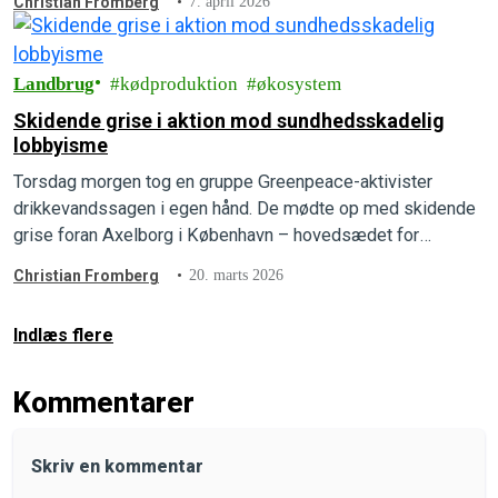
Christian Fromberg
7. april 2026
Landbrug
kødproduktion
økosystem
Skidende grise i aktion mod sundhedsskadelig
lobbyisme
Torsdag morgen tog en gruppe Greenpeace-aktivister
drikkevandssagen i egen hånd. De mødte op med skidende
grise foran Axelborg i København – hovedsædet for
Landbrug & Fødevarer – og erstattede lobbygigantens egne
Christian Fromberg
20. marts 2026
reklamer med store, røde advarselssymboler.
Indlæs flere
Kommentarer
Skriv en kommentar