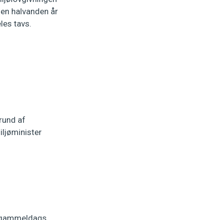
men halvanden år
les tavs.
rund af
iljøminister
et gammeldags