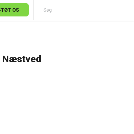
STØT OS
Sø
d Næstved