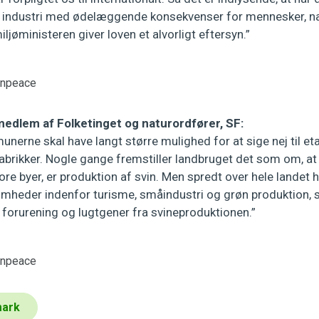
industri med ødelæggende konsekvenser for mennesker, natu
miljøministeren giver loven et alvorligt eftersyn.”
enpeace
edlem af Folketinget og naturordfører, SF:
nerne skal have langt større mulighed for at sige nej til eta
abrikker. Nogle gange fremstiller landbruget det som om, at
ore byer, er produktion af svin. Men spredt over hele landet 
mheder indenfor turisme, småindustri og grøn produktion, s
 forurening og lugtgener fra svineproduktionen.”
enpeace
mark