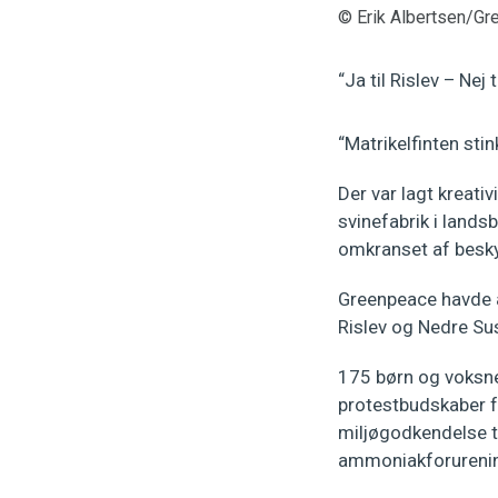
© Erik Albertsen/G
“Ja til Rislev – Nej t
“Matrikelfinten stin
Der var lagt kreat
svinefabrik i land
omkranset af besky
Greenpeace havde a
Rislev og Nedre Sus
175 børn og voksne
protestbudskaber f
miljøgodkendelse ti
ammoniakforurening 