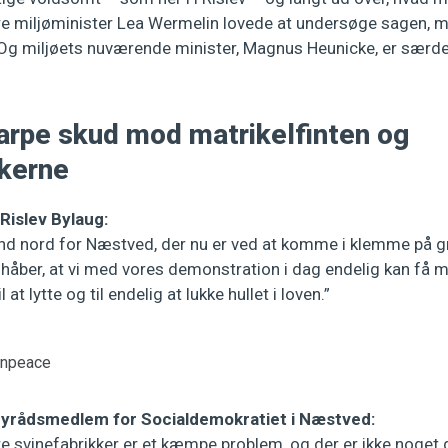
gere miljøminister Lea Wermelin lovede at undersøge sagen, 
t. Og miljøets nuværende minister, Magnus Heunicke, er særde
karpe skud mod matrikelfinten og
kkerne
Rislev Bylaug:
fund nord for Næstved, der nu er ved at komme i klemme på g
 håber, at vi med vores demonstration i dag endelig kan få m
at lytte og til endelig at lukke hullet i loven.”
enpeace
byrådsmedlem for Socialdemokratiet i Næstved:
re svinefabrikker er et kæmpe problem, og der er ikke nog