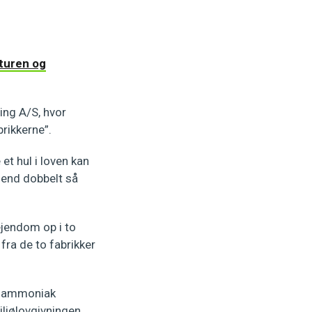
aturen og
ding A/S, hvor
rikkerne”.
et hul i loven kan
 end dobbelt så
ejendom op i to
 fra de to fabrikker
så ammoniak
iljølovgivningen