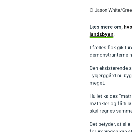
© Jason White/Gre
Læs mere om,
hvo
landsbyen
.
I fælles flok gik tu
demonstranterne ho
Den eksisterende sv
Tybjerggård nu byg
meget.
Hullet kaldes “matr
matrikler og få till
skal regnes samme
Det betyder, at all
forureningen kan 