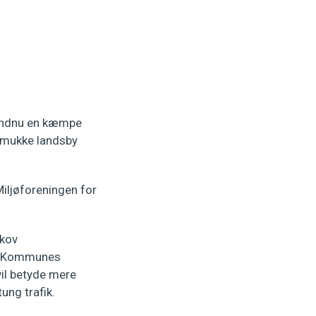
d endnu en kæmpe
 smukke landsby
iljøforeningen for
skov
ed Kommunes
vil betyde mere
ung trafik.