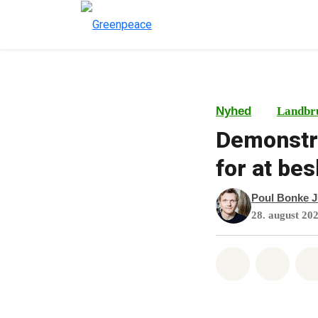
Nyhed
Landbr
Demonstra
for at be
Poul Bonke J
28. august 20
Del på What
Del p