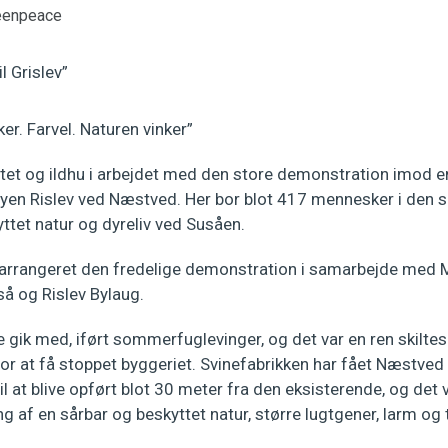
reenpeace
il Grislev”
ker. Farvel. Naturen vinker”
ivitet og ildhu i arbejdet med den store demonstration imo
sbyen Rislev ved Næstved. Her bor blot 417 mennesker i den
ttet natur og dyreliv ved Susåen.
rrangeret den fredelige demonstration i samarbejde med M
å og Rislev Bylaug.
 gik med, iført sommerfuglevinger, og det var en ren skilte
or at få stoppet byggeriet. Svinefabrikken har fået Næstv
l at blive opført blot 30 meter fra den eksisterende, og det 
af en sårbar og beskyttet natur, større lugtgener, larm og t