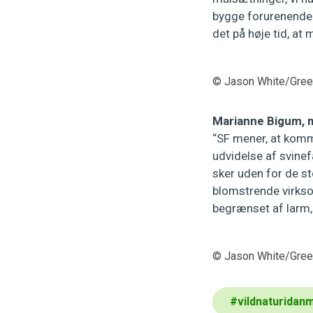
bygge forurenende 
det på høje tid, at 
© Jason White/Gre
Marianne Bigum, m
“SF mener, at kommu
udvidelse af svinef
sker uden for de st
blomstrende virkso
begrænset af larm,
© Jason White/Gre
#
vildnaturidan