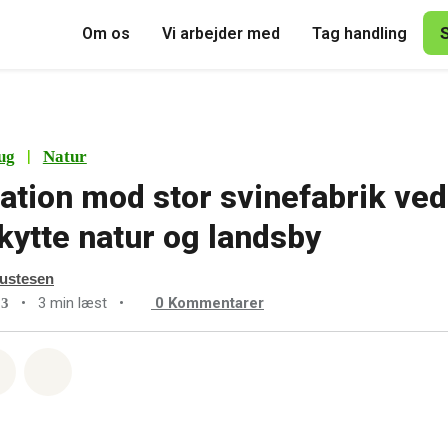
Om os
Vi arbejder med
Tag handling
|
ug
Natur
tion mod stor svinefabrik ve
skytte natur og landsby
ustesen
•
3 min læst
•
0
Kommentarer
23
sapp
å Facebook
Del med Email
Del på Bluesky