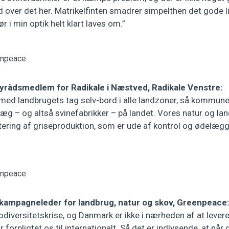
over det her. Matrikelfinten smadrer simpelthen det gode li
r i min optik helt klart laves om.”
enpeace
yrådsmedlem for Radikale i Næstved, Radikale Venstre:
med landbrugets tag selv-bord i alle landzoner, så kommuner
nlæg – og altså svinefabrikker – på landet. Vores natur og l
itering af griseproduktion, som er ude af kontrol og ødelæg
enpeace
 kampagneleder for landbrug, natur og skov, Greenpeace:
biodiversitetskrise, og Danmark er ikke i nærheden af at lever
 forpligtet os til internationalt. Så det er indlysende, at når d