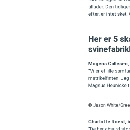
tillader. Den tidli
efter, er intet ske
Her er 5 s
svinefabri
Mogens Callesen, 
“Vi er et lille sam
matrikelfinten. Jeg
Magnus Heunicke til 
© Jason White/Gre
Charlotte Roest, 
“De her absurd sto