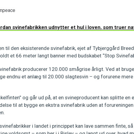
enpeace
rdan svinefabrikken udnytter et hul i loven, som truer n
ren til den eksisterende svinefabrik, ejet af Tybjerggård Bree
ldt et 66 meter langt banner med budskabet “Stop Svinefab
inefabrik producerer 120.000 smågrise årligt. Ved at bruge 
ge endnu et anlæg til 20.000 slagtesvin – og forurene mere
ikelfinten” og går ud på, at en svineproducent kan splitte en 
adelse til at bygge en ekstra svinefabrik uden at forureningen
n.
e svinefabrikker i landet i princippet kan lave sammen finte, 
stige voldsomt
–
som her i i Rislev
–
og langt ud over, hvad m