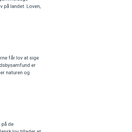
v på landet. Loven,
ne får lov at sige
andsbysamfund er
ger naturen og
e på de
ansk lov tillader at