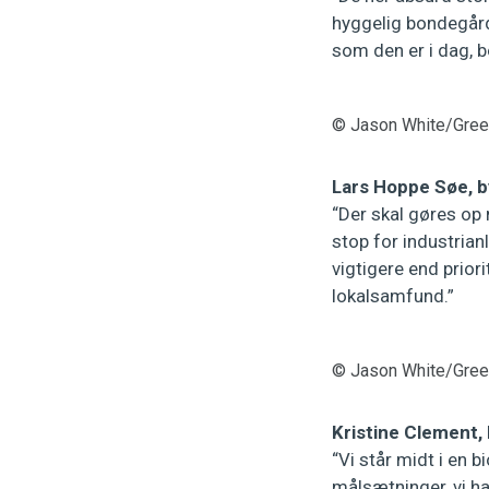
hyggelig bondegård 
som den er i dag, bø
© Jason White/Gre
Lars Hoppe Søe, b
“Der skal gøres op 
stop for industria
vigtigere end prior
lokalsamfund.”
© Jason White/Gre
Kristine Clement,
“Vi står midt i en 
målsætninger, vi har