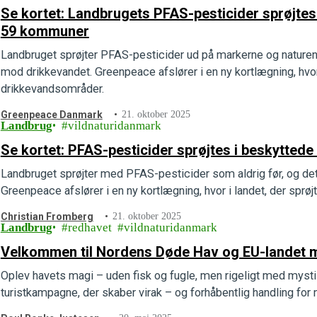
Se kortet: Landbrugets PFAS-pesticider sprøjte
59 kommuner
Landbruget sprøjter PFAS-pesticider ud på markerne og naturen s
mod drikkevandet. Greenpeace afslører i en ny kortlægning, hvor
drikkevandsområder.
Greenpeace Danmark
21. oktober 2025
Landbrug
vildnaturidanmark
Se kortet: PFAS-pesticider sprøjtes i beskytte
Landbruget sprøjter med PFAS-pesticider som aldrig før, og det
Greenpeace afslører i en ny kortlægning, hvor i landet, der spr
Christian Fromberg
21. oktober 2025
Landbrug
redhavet
vildnaturidanmark
Velkommen til Nordens Døde Hav og EU-landet m
Oplev havets magi – uden fisk og fugle, men rigeligt med mysti
turistkampagne, der skaber virak – og forhåbentlig handling for 