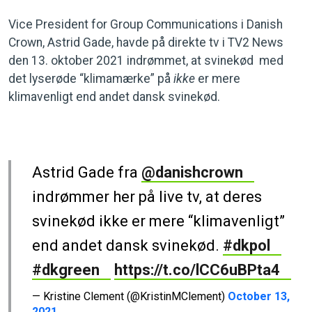
Vice President for Group Communications i Danish
Crown, Astrid Gade, havde på direkte tv i TV2 News
den 13. oktober 2021 indrømmet, at svinekød med
det lyserøde “klimamærke” på
ikke
er mere
klimavenligt end andet dansk svinekød.
Astrid Gade fra
@danishcrown
indrømmer her på live tv, at deres
svinekød ikke er mere “klimavenligt”
end andet dansk svinekød.
#dkpol
#dkgreen
https://t.co/lCC6uBPta4
— Kristine Clement (@KristinMClement)
October 13,
2021