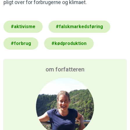
pligt over for forbrugerne og klimaet.
#
aktivisme
#
falskmarkedsføring
#
forbrug
#
kødproduktion
om forfatteren