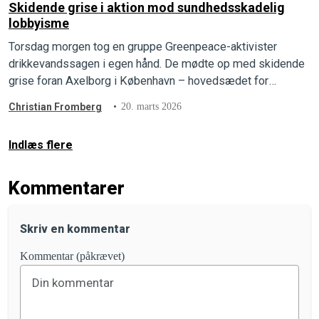
Skidende grise i aktion mod sundhedsskadelig
lobbyisme
Torsdag morgen tog en gruppe Greenpeace-aktivister
drikkevandssagen i egen hånd. De mødte op med skidende
grise foran Axelborg i København – hovedsædet for
Landbrug & Fødevarer – og erstattede lobbygigantens egne
Christian Fromberg
20. marts 2026
reklamer med store, røde advarselssymboler.
Indlæs flere
Kommentarer
Skriv en kommentar
Kommentar (påkrævet)