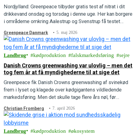
Nordjylland: Greenpeace tilbyder gratis test af nitrat i dit
drikkevand onsdag og torsdag i denne uge. Her kan borgere
i områderne omkring Aalestrup og Svenstrup få testet
nitratniveauet i deres drikkevand.
Greenpeace Danmark
5. maj 2026
Landbrug
kødproduktion
falskmarkedsføring
sejre
Danish Crowns greenwashing var ulovlig – men det
tog fem år at få myndighederne til at sige det
Greenpeace fik Danish Crowns greenwashing af svinekød
frem i lyset og klagede over kødgigantens vildledende
markedsføring. Men det skulle tage flere års nøl, før
afgørelsen faldt, og Greenpeace vandt klagesagen.
Christian Fromberg
7. april 2026
Landbrug
kødproduktion
økosystem