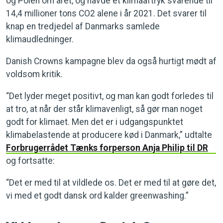
og Polen om året, og havde et klimaaftryk svarende til
14,4 millioner tons CO2 alene i år 2021. Det svarer til
knap en tredjedel af Danmarks samlede
klimaudledninger.
Danish Crowns kampagne blev da også hurtigt mødt af
voldsom kritik.
“Det lyder meget positivt, og man kan godt forledes til
at tro, at når der står klimavenligt, så gør man noget
godt for klimaet. Men det er i udgangspunktet
klimabelastende at producere kød i Danmark,” udtalte
Forbrugerrådet Tænks forperson Anja Philip til DR
og fortsatte:
“Det er med til at vildlede os. Det er med til at gøre det,
vi med et godt dansk ord kalder greenwashing.”