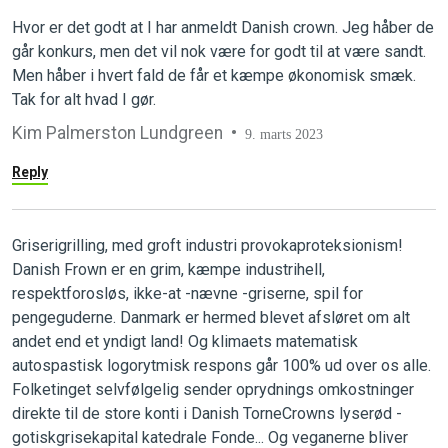
Hvor er det godt at I har anmeldt Danish crown. Jeg håber de
går konkurs, men det vil nok være for godt til at være sandt.
Men håber i hvert fald de får et kæmpe økonomisk smæk.
Tak for alt hvad I gør.
Kim Palmerston Lundgreen
9. marts 2023
Reply
Griserigrilling, med groft industri provokaproteksionism!
Danish Frown er en grim, kæmpe industrihell,
respektforosløs, ikke-at -nævne -griserne, spil for
pengeguderne. Danmark er hermed blevet afsløret om alt
andet end et yndigt land! Og klimaets matematisk
autospastisk logorytmisk respons går 100% ud over os alle.
Folketinget selvfølgelig sender oprydnings omkostninger
direkte til de store konti i Danish TorneCrowns lyserød -
gotiskgrisekapital katedrale Fonde... Og veganerne bliver