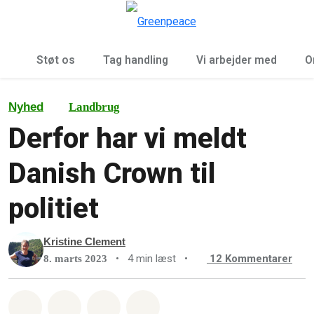
To
Menu
Støt os
Tag handling
Vi arbejder med
O
Nyhed
Landbrug
Derfor har vi meldt
Danish Crown til
politiet
Kristine Clement
•
4 min læst
•
12
Kommentarer
8. marts 2023
Del på Whatsapp
Del på Facebook
Del med Email
Del på Bluesky