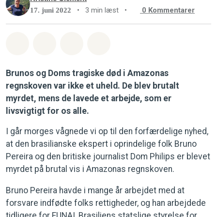
•
3 min læst
•
0
Kommentarer
17. juni 2022
Del på Whatsapp
Del på Facebook
Del med Email
Del på Bluesky
Brunos og Doms tragiske død i Amazonas
regnskoven var ikke et uheld. De blev brutalt
myrdet, mens de lavede et arbejde, som er
livsvigtigt for os alle.
I går morges vågnede vi op til den forfærdelige nyhed,
at den brasilianske ekspert i oprindelige folk Bruno
Pereira og den britiske journalist Dom Philips er blevet
myrdet på brutal vis i Amazonas regnskoven.
Bruno Pereira havde i mange år arbejdet med at
forsvare indfødte folks rettigheder, og han arbejdede
tidligere for FUNAI, Brasiliens statslige styrelse for