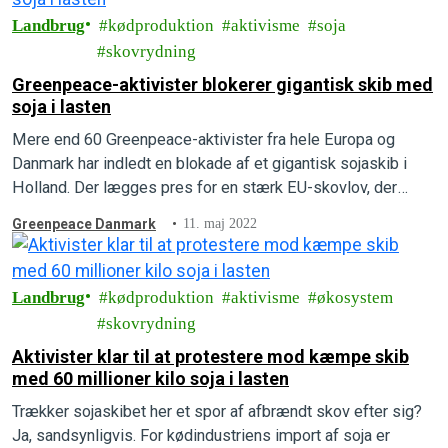
Landbrug
kødproduktion
aktivisme
soja
skovrydning
Greenpeace-aktivister blokerer gigantisk skib med
soja i lasten
Mere end 60 Greenpeace-aktivister fra hele Europa og
Danmark har indledt en blokade af et gigantisk sojaskib i
Holland. Der lægges pres for en stærk EU-skovlov, der
stopper EU’s medvirken til rydningen af verdens skove og
Greenpeace Danmark
11. maj 2022
natur.
Landbrug
kødproduktion
aktivisme
økosystem
skovrydning
Aktivister klar til at protestere mod kæmpe skib
med 60 millioner kilo soja i lasten
Trækker sojaskibet her et spor af afbrændt skov efter sig?
Ja, sandsynligvis. For kødindustriens import af soja er