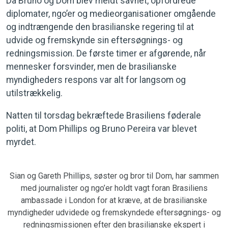
Da Bruno og Dom blev meldt savnet, opfordrede
diplomater, ngo’er og medieorganisationer omgående
og indtrængende den brasilianske regering til at
udvide og fremskynde sin eftersøgnings- og
redningsmission. De første timer er afgørende, når
mennesker forsvinder, men de brasilianske
myndigheders respons var alt for langsom og
utilstrækkelig.
Natten til torsdag bekræftede Brasiliens føderale
politi, at Dom Phillips og Bruno Pereira var blevet
myrdet.
Sian og Gareth Phillips, søster og bror til Dom, har sammen
med journalister og ngo’er holdt vagt foran Brasiliens
ambassade i London for at kræve, at de brasilianske
myndigheder udvidede og fremskyndede eftersøgnings- og
redningsmissionen efter den brasilianske ekspert i