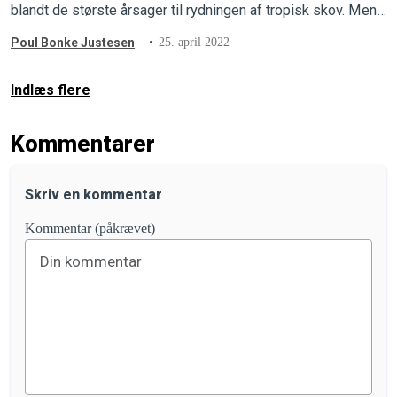
blandt de største årsager til rydningen af tropisk skov. Men
sporene ender blindt og i bedste fald slørede. Ny EU-
Poul Bonke Justesen
25. april 2022
skovlov kan og skal blive game changeren, der gør sojaen
sporbar og giver skov og natur reel beskyttelse.
Indlæs flere
Kommentarer
Skriv en kommentar
Kommentar (påkrævet)