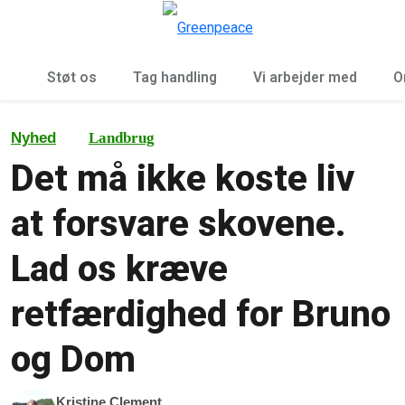
To
Menu
Støt os
Tag handling
Vi arbejder med
O
Nyhed
Landbrug
Det må ikke koste liv
at forsvare skovene.
Lad os kræve
retfærdighed for Bruno
og Dom
Kristine Clement