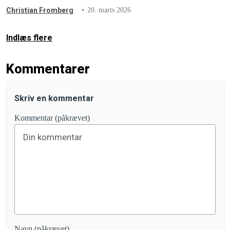
Landbrug & Fødevarer – og erstattede lobbygigantens egne
Christian Fromberg
20. marts 2026
reklamer med store, røde advarselssymboler.
Indlæs flere
Kommentarer
Skriv en kommentar
Kommentar (påkrævet)
Navn (påkrævet)