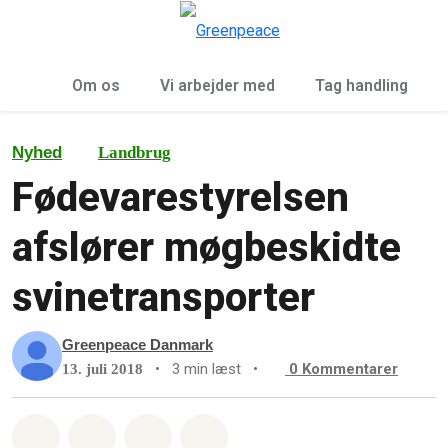
To
Menu
Om os
Vi arbejder med
Tag handling
Nyhed
Landbrug
Fødevarestyrelsen
afslører møgbeskidte
svinetransporter
Greenpeace Danmark
•
3 min læst
•
0
Kommentarer
13. juli 2018
Del på Whatsapp
Del på Facebook
Del med Email
Del på Bluesky