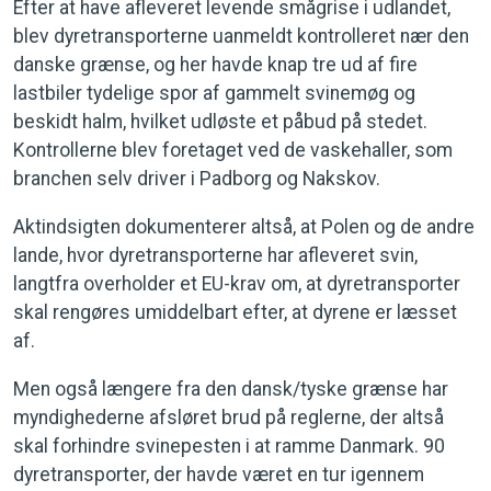
Efter at have afleveret levende smågrise i udlandet,
blev dyretransporterne uanmeldt kontrolleret nær den
danske grænse, og her havde knap tre ud af fire
lastbiler tydelige spor af gammelt svinemøg og
beskidt halm, hvilket udløste et påbud på stedet.
Kontrollerne blev foretaget ved de vaskehaller, som
branchen selv driver i Padborg og Nakskov.
Aktindsigten dokumenterer altså, at Polen og de andre
lande, hvor dyretransporterne har afleveret svin,
langtfra overholder et EU-krav om, at dyretransporter
skal rengøres umiddelbart efter, at dyrene er læsset
af.
Men også længere fra den dansk/tyske grænse har
myndighederne afsløret brud på reglerne, der altså
skal forhindre svinepesten i at ramme Danmark. 90
dyretransporter, der havde været en tur igennem