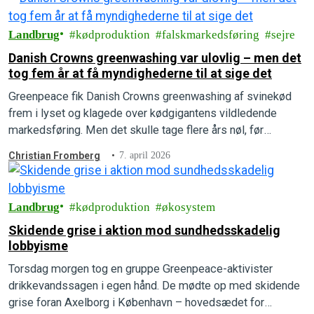
Landbrug
kødproduktion
falskmarkedsføring
sejre
Danish Crowns greenwashing var ulovlig – men det
tog fem år at få myndighederne til at sige det
Greenpeace fik Danish Crowns greenwashing af svinekød
frem i lyset og klagede over kødgigantens vildledende
markedsføring. Men det skulle tage flere års nøl, før
afgørelsen faldt, og Greenpeace vandt klagesagen.
Christian Fromberg
7. april 2026
Landbrug
kødproduktion
økosystem
Skidende grise i aktion mod sundhedsskadelig
lobbyisme
Torsdag morgen tog en gruppe Greenpeace-aktivister
drikkevandssagen i egen hånd. De mødte op med skidende
grise foran Axelborg i København – hovedsædet for