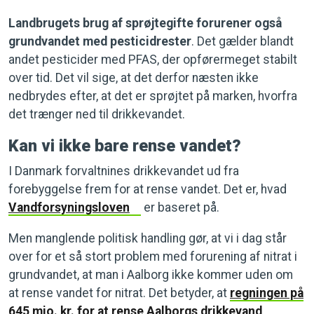
Landbrugets brug af sprøjtegifte forurener også
grundvandet med pesticidrester
. Det gælder blandt
andet pesticider med PFAS, der opførermeget stabilt
over tid. Det vil sige, at det derfor næsten ikke
nedbrydes efter, at det er sprøjtet på marken, hvorfra
det trænger ned til drikkevandet.
Kan vi ikke bare rense vandet?
I Danmark forvaltnines drikkevandet ud fra
forebyggelse frem for at rense vandet. Det er, hvad
Vandforsyningsloven
er baseret på.
Men manglende politisk handling gør, at vi i dag står
over for et så stort problem med forurening af nitrat i
grundvandet, at man i Aalborg ikke kommer uden om
at rense vandet for nitrat. Det betyder, at
regningen på
645 mio. kr. for at rense Aalborgs drikkevand