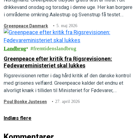
drikkevand onsdag og torsdag i denne uge. Her kan borgere
i områderne omkring Aalestrup og Svenstrup få testet
nitratniveauet i deres drikkevand.
Greenpeace Danmark
5. maj 2026
Landbrug
fremtidenslandbrug
Greenpeace efter kritik fra Rigsrevisionen:
Fødevareministeriet skal lukkes
Rigsrevisionen retter i dag hård kritik af den danske kontrol
med grisenes velfærd. Greenpeace kalder det endnu et
alvorligt knæk i tilliden til Ministeriet for Fødevarer,
Landbrug og Fiskeri, og opfordrer til at ministeriet
Poul Bonke Justesen
27. april 2026
nedlægges.
Indlæs flere
Kommentarer