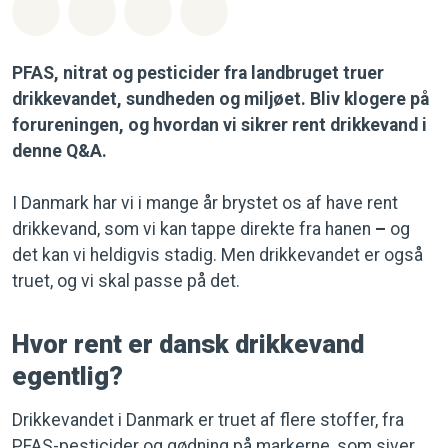
Del på Whatsapp
Del på Facebook
Del med Email
Del på Bluesky
PFAS, nitrat og pesticider fra landbruget truer
drikkevandet, sundheden og miljøet. Bliv klogere på
forureningen, og hvordan vi sikrer rent drikkevand
i
denne Q&A.
I Danmark har vi i mange år brystet os af have rent
drikkevand, som vi kan tappe direkte fra hanen
–
og
det kan vi heldigvis stadig. Men drikkevandet er også
truet, og vi skal passe på det.
Hvor rent er dansk drikkevand
egentlig?
Drikkevandet i Danmark er truet af flere stoffer, fra
PFAS-pesticider og gødning på markerne, som siver