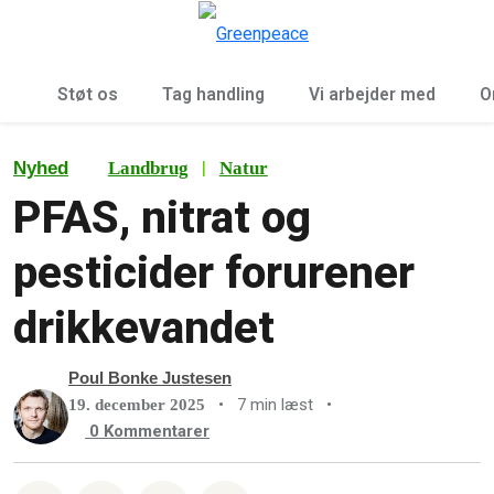
To
Menu
Støt os
Tag handling
Vi arbejder med
O
|
Nyhed
Landbrug
Natur
PFAS, nitrat og
pesticider forurener
drikkevandet
Poul Bonke Justesen
•
7 min læst
•
19. december 2025
0
Kommentarer