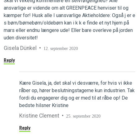
Skal vi virkelig kommentere en selvfølgelighed? Alle
ansvarlige er vidende om alt GREENPEACE henviser til og
kæmper for! Husk alle I uansvarlige Aktieholdere: Også j er e
s børn/børnebørn/oldebørn kan i k k e finde et nyt hjem på
mars eller endnu længere ude! Eller bare overleve på jorden
uden diversitet!
Gisela Dünkel
12. september 2020
Reply
Kære Gisela, ja, det skal vi desværre, for hvis vi ikke
råber op, hører beslutningstagerne kun industrien. Tak
fordi du engagerer dig og er med til at råbe op! De
bedste hilsner Kristine
Kristine Clement
25. september 2020
Reply