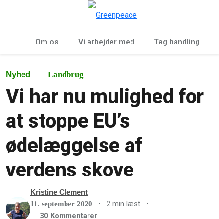
To
Menu
Om os
Vi arbejder med
Tag handling
Nyhed
Landbrug
Vi har nu mulighed for
at stoppe EU’s
ødelæggelse af
verdens skove
Kristine Clement
•
2 min læst
•
11. september 2020
30
Kommentarer