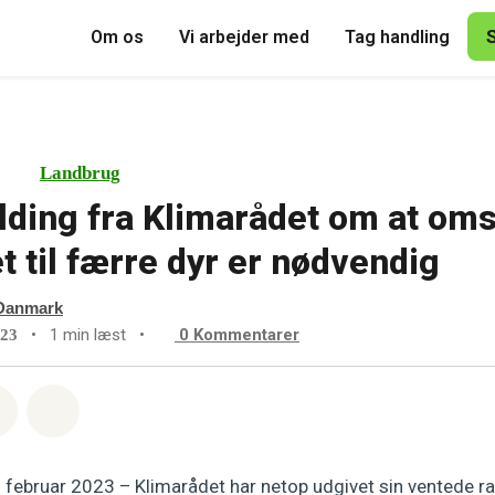
Om os
Vi arbejder med
Tag handling
Landbrug
lding fra Klimarådet om at omst
t til færre dyr er nødvendig
Danmark
•
1 min læst
•
0
Kommentarer
023
sapp
å Facebook
Del med Email
Del på Bluesky
 februar 2023 – Klimarådet har netop udgivet sin ventede ra