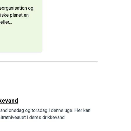
øorganisation og
tiske planet en
eller
…
ikkevand
kevand onsdag og torsdag i denne uge. Her kan
tratniveauet i deres drikkevand.