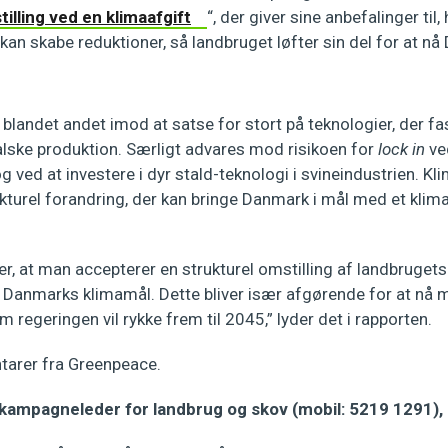
lling ved en klimaafgift
“, der giver sine anbefalinger til
kan skabe reduktioner, så landbruget løfter sin del for at n
blandet andet imod at satse for stort på teknologier, der f
lske produktion. Særligt advares mod risikoen for
lock in
ve
 ved at investere i dyr stald-teknologi i svineindustrien. K
kturel forandring, der kan bringe Danmark i mål med et klim
er, at man accepterer en strukturel omstilling af landbruge
af Danmarks klimamål. Dette bliver især afgørende for at nå
m regeringen vil rykke frem til 2045,” lyder det i rapporten.
tarer fra Greenpeace.
 kampagneleder for landbrug og skov (mobil: 5219 1291), 