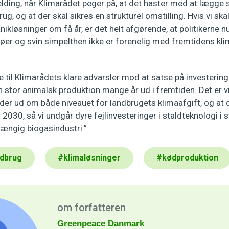
elding, når Klimarådet peger på, at det haster med at lægge s
ug, og at der skal sikres en strukturel omstilling. Hvis vi sk
kløsninger om få år, er det helt afgørende, at politikerne n
køer og svin simpelthen ikke er forenelig med fremtidens kl
te til Klimarådets klare advarsler mod at satse på investeringe
 en stor animalsk produktion mange år ud i fremtiden. Det er vi
der ud om både niveauet for landbrugets klimaafgift, og at 
 2030, så vi undgår dyre fejlinvesteringer i staldteknologi i 
fhængig biogasindustri.”
ndbrug
#
klimaløsninger
#
kødproduktion
om forfatteren
Greenpeace Danmark