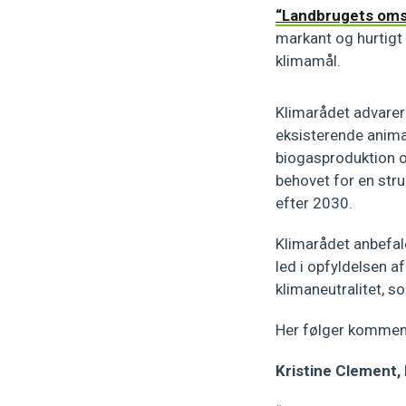
“Landbrugets omsti
markant og hurtigt 
klimamål.
Klimarådet advarer 
eksisterende anima
biogasproduktion og
behovet for en stru
efter 2030.
Klimarådet anbefal
led i opfyldelsen 
klimaneutralitet, so
Her følger kommen
Kristine Clement,