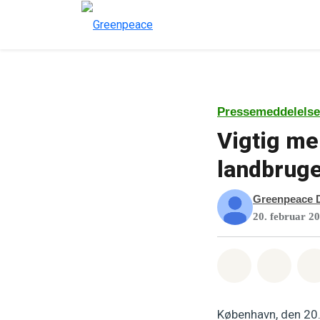
Pressemeddelelse
Vigtig me
landbruge
Greenpeace 
20. februar 2
Del på What
Del p
København, den 20.