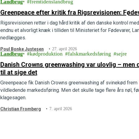
Landbrug
fremtidenslandbrug
Greenpeace efter kritik fra Rigsrevisionen: Føde
Rigsrevisionen retter i dag hård kritik af den danske kontrol m
endnu et alvorligt knæk i tilliden til Ministeriet for Fødevarer, La
nedlægges.
Poul Bonke Justesen
27. april 2026
Landbrug
kødproduktion
falskmarkedsføring
sejre
Danish Crowns greenwashing var ulovlig – men d
til at sige det
Greenpeace fik Danish Crowns greenwashing af svinekød frem i
vildledende markedsføring. Men det skulle tage flere års nøl, f
klagesagen.
Christian Fromberg
7. april 2026