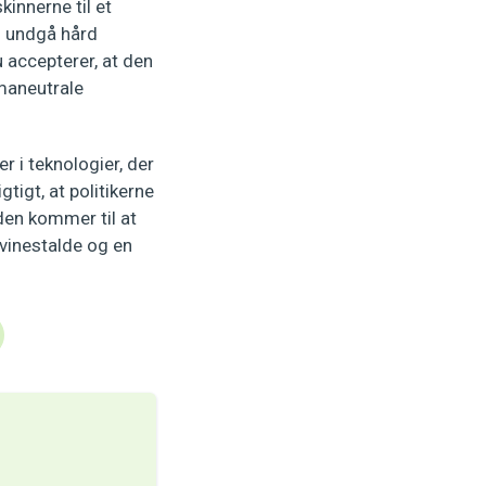
kinnerne til et
al undgå hård
u accepterer, at den
imaneutrale
r i teknologier, der
gtigt, at politikerne
den kommer til at
svinestalde og en