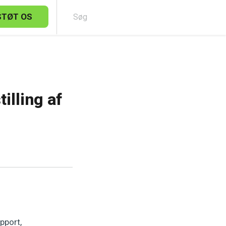
STØT OS
Sø
illing af
pport,