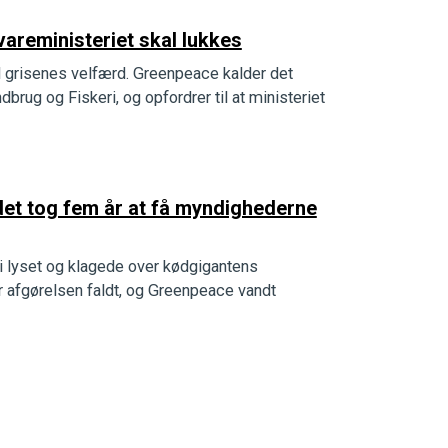
vareministeriet skal lukkes
ed grisenes velfærd. Greenpeace kalder det
ndbrug og Fiskeri, og opfordrer til at ministeriet
et tog fem år at få myndighederne
 lyset og klagede over kødgigantens
ør afgørelsen faldt, og Greenpeace vandt