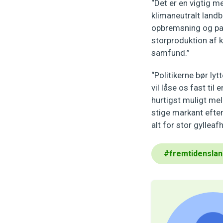
“Det er en vigtig m
klimaneutralt landbr
opbremsning og pani
storproduktion af 
samfund.”
“Politikerne bør lyt
vil låse os fast til
hurtigst muligt mel
stige markant efter
alt for stor gyllea
#
fremtidensla