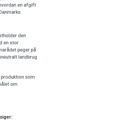
, hvordan en afgift
å Danmarks
astholder den
d en stor
limarådet peger på
aneutralt landbrug
ts produktion som
 målet om
siger: