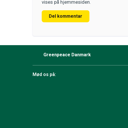
vises på hjemmesiden.
Del kommentar
Greenpeace Danmark
Mød os på:
Facebook
Bluesky
TikTok
Instagram
YouTube
LinkedIn
RSS