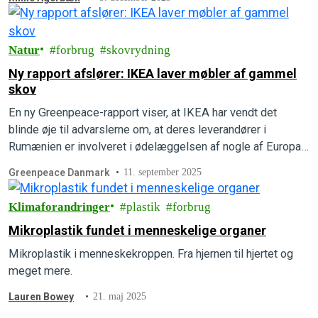
Natur
forbrug
skovrydning
Ny rapport afslører: IKEA laver møbler af gammel
skov
En ny Greenpeace-rapport viser, at IKEA har vendt det
blinde øje til advarslerne om, at deres leverandører i
Rumænien er involveret i ødelæggelsen af nogle af Europas
mest værdifulde gamle skove.
Greenpeace Danmark
11. september 2025
Klimaforandringer
plastik
forbrug
Mikroplastik fundet i menneskelige organer
Mikroplastik i menneskekroppen. Fra hjernen til hjertet og
meget mere.
Lauren Bowey
21. maj 2025