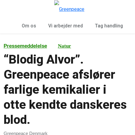
To
Menu
Om os
Vi arbejder med
Tag handling
Pressemeddelelse
Natur
“Blodig Alvor”.
Greenpeace afslører
farlige kemikalier i
otte kendte danskeres
blod.
Greenpeace Denmark