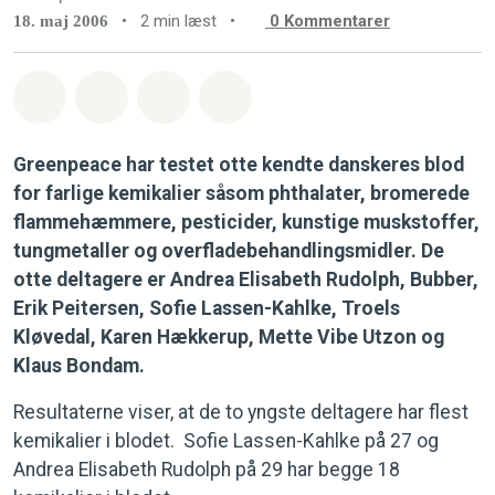
•
2 min læst
•
0
Kommentarer
18. maj 2006
Del på Whatsapp
Del på Facebook
Del med Email
Del på Bluesky
Greenpeace har testet otte kendte danskeres blod
for farlige kemikalier såsom phthalater, bromerede
flammehæmmere, pesticider, kunstige muskstoffer,
tungmetaller og overfladebehandlingsmidler. De
otte deltagere er Andrea Elisabeth Rudolph, Bubber,
Erik Peitersen, Sofie Lassen-Kahlke, Troels
Kløvedal, Karen Hækkerup, Mette Vibe Utzon og
Klaus Bondam.
Resultaterne viser, at de to yngste deltagere har flest
kemikalier i blodet. Sofie Lassen-Kahlke på 27 og
Andrea Elisabeth Rudolph på 29 har begge 18