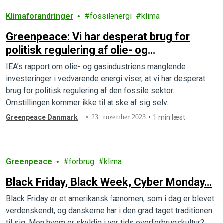
Klimaforandringer
fossilenergi
klima
Greenpeace: Vi har desperat brug for
politisk regulering af olie- og
gasindustrien
IEA’s rapport om olie- og gasindustriens manglende
investeringer i vedvarende energi viser, at vi har desperat
brug for politisk regulering af den fossile sektor.
Omstillingen kommer ikke til at ske af sig selv.
Greenpeace Danmark
23. november 2023
1 min læst
Greenpeace
forbrug
klima
Black Friday, Black Week, Cyber Monday…
Black Friday er et amerikansk fænomen, som i dag er blevet
verdenskendt, og danskerne har i den grad taget traditionen
til sig. Men hvem er skyldig i vor tids overforbrugskultur?