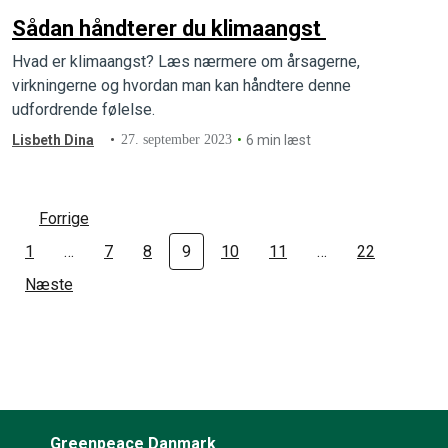
Sådan håndterer du klimaangst
Hvad er klimaangst? Læs nærmere om årsagerne,
virkningerne og hvordan man kan håndtere denne
udfordrende følelse.
Lisbeth Dina
27. september 2023
6 min læst
Forrige
1
…
7
8
9
10
11
…
22
Næste
Greenpeace Danmark