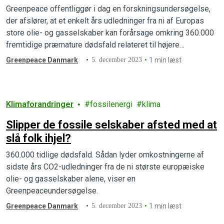
resultere i 360.000 tidlige dødsfald
Greenpeace offentliggør i dag en forskningsundersøgelse,
der afslører, at et enkelt års udledninger fra ni af Europas
store olie- og gasselskaber kan forårsage omkring 360.000
fremtidige præmature dødsfald relateret til højere
temperaturer.
Greenpeace Danmark
5. december 2023
1 min læst
Klimaforandringer
fossilenergi
klima
Slipper de fossile selskaber afsted med at
slå folk ihjel?
360.000 tidlige dødsfald. Sådan lyder omkostningerne af
sidste års CO2-udledninger fra de ni største europæiske
olie- og gasselskaber alene, viser en
Greenpeaceundersøgelse.
Greenpeace Danmark
5. december 2023
1 min læst