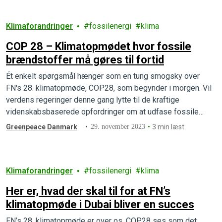
Klimaforandringer
fossilenergi
klima
COP 28 – Klimatopmødet hvor fossile
brændstoffer må gøres til fortid
Ét enkelt spørgsmål hænger som en tung smogsky over
FN's 28. klimatopmøde, COP28, som begynder i morgen. Vil
verdens regeringer denne gang lytte til de kraftige
videnskabsbaserede opfordringer om at udfase fossile
brændstoffer og levere på klima-retfærdighed?
Greenpeace Danmark
29. november 2023
3 min læst
Klimaforandringer
fossilenergi
klima
Her er, hvad der skal til for at FN’s
klimatopmøde i Dubai bliver en succes
FN’s 28. klimatopmøde er over os. COP28 ses som det