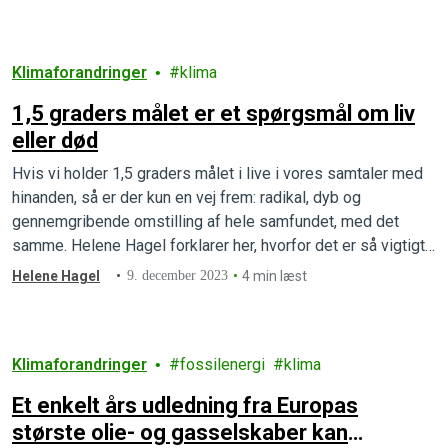
Klimaforandringer
klima
1,5 graders målet er et spørgsmål om liv
eller død
Hvis vi holder 1,5 graders målet i live i vores samtaler med
hinanden, så er der kun en vej frem: radikal, dyb og
gennemgribende omstilling af hele samfundet, med det
samme. Helene Hagel forklarer her, hvorfor det er så vigtigt
holde fast i de 1,5 grader.
Helene Hagel
9. december 2023
4 min læst
Klimaforandringer
fossilenergi
klima
Et enkelt års udledning fra Europas
største olie- og gasselskaber kan