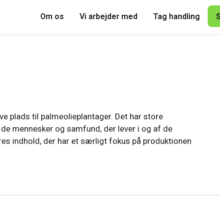
Om os
Vi arbejder med
Tag handling
e plads til palmeolieplantager. Det har store
g de mennesker og samfund, der lever i og af de
res indhold, der har et særligt fokus på produktionen