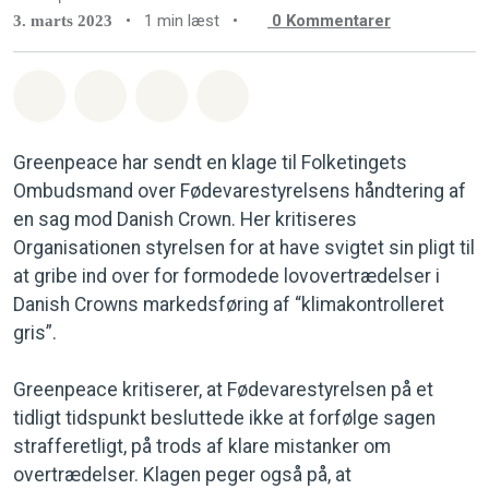
•
1 min læst
•
0
Kommentarer
3. marts 2023
Del på Whatsapp
Del på Facebook
Del med Email
Del på Bluesky
Greenpeace har sendt en klage til Folketingets
Ombudsmand over Fødevarestyrelsens håndtering af
en sag mod Danish Crown. Her kritiseres
Organisationen styrelsen for at have svigtet sin pligt til
at gribe ind over for formodede lovovertrædelser i
Danish Crowns markedsføring af “klimakontrolleret
gris”.
Greenpeace kritiserer, at Fødevarestyrelsen på et
tidligt tidspunkt besluttede ikke at forfølge sagen
strafferetligt, på trods af klare mistanker om
overtrædelser. Klagen peger også på, at