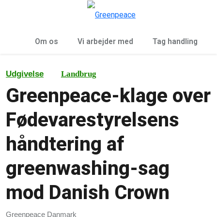
To
Menu
Om os
Vi arbejder med
Tag handling
Udgivelse
Landbrug
Greenpeace-klage over
Fødevarestyrelsens
håndtering af
greenwashing-sag
mod Danish Crown
Greenpeace Danmark