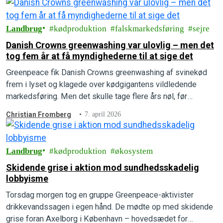
Landbrug
kødproduktion
falskmarkedsføring
sejre
Danish Crowns greenwashing var ulovlig – men det
tog fem år at få myndighederne til at sige det
Greenpeace fik Danish Crowns greenwashing af svinekød
frem i lyset og klagede over kødgigantens vildledende
markedsføring. Men det skulle tage flere års nøl, før
afgørelsen faldt, og Greenpeace vandt klagesagen.
Christian Fromberg
7. april 2026
Landbrug
kødproduktion
økosystem
Skidende grise i aktion mod sundhedsskadelig
lobbyisme
Torsdag morgen tog en gruppe Greenpeace-aktivister
drikkevandssagen i egen hånd. De mødte op med skidende
grise foran Axelborg i København – hovedsædet for