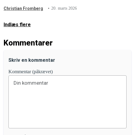
Landbrug & Fødevarer – og erstattede lobbygigantens egne
Christian Fromberg
20. marts 2026
reklamer med store, røde advarselssymboler.
Indlæs flere
Kommentarer
Skriv en kommentar
Kommentar (påkrævet)