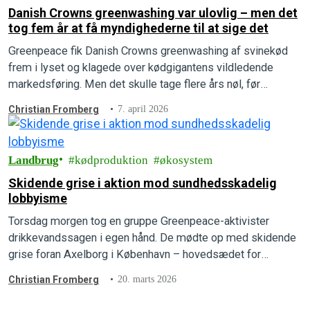
Danish Crowns greenwashing var ulovlig – men det
tog fem år at få myndighederne til at sige det
Greenpeace fik Danish Crowns greenwashing af svinekød
frem i lyset og klagede over kødgigantens vildledende
markedsføring. Men det skulle tage flere års nøl, før
afgørelsen faldt, og Greenpeace vandt klagesagen.
Christian Fromberg
7. april 2026
Landbrug
kødproduktion
økosystem
Skidende grise i aktion mod sundhedsskadelig
lobbyisme
Torsdag morgen tog en gruppe Greenpeace-aktivister
drikkevandssagen i egen hånd. De mødte op med skidende
grise foran Axelborg i København – hovedsædet for
Landbrug & Fødevarer – og erstattede lobbygigantens egne
Christian Fromberg
20. marts 2026
reklamer med store, røde advarselssymboler.