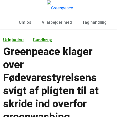
To
Menu
Om os
Vi arbejder med
Tag handling
Udgivelse
Landbrug
Greenpeace klager
over
Fødevarestyrelsens
svigt af pligten til at
skride ind overfor
greenwashing