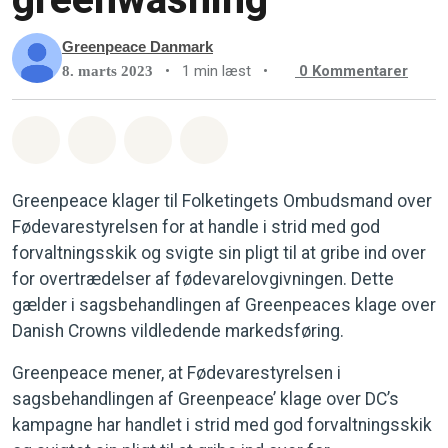
Greenpeace Danmark
•
1 min læst
•
0
Kommentarer
8. marts 2023
Del på Whatsapp
Del på Facebook
Del med Email
Del på Bluesky
Greenpeace klager til Folketingets Ombudsmand over
Fødevarestyrelsen for at handle i strid med god
forvaltningsskik og svigte sin pligt til at gribe ind over
for overtrædelser af fødevarelovgivningen. Dette
gælder i sagsbehandlingen af Greenpeaces klage over
Danish Crowns vildledende markedsføring.
Greenpeace mener, at Fødevarestyrelsen i
sagsbehandlingen af Greenpeace’ klage over DC’s
kampagne har handlet i strid med god forvaltningsskik