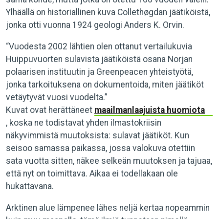
Ylhäällä on historiallinen kuva Collethøgdan jäätiköistä,
jonka otti vuonna 1924 geologi Anders K. Orvin.
“Vuodesta 2002 lähtien olen ottanut vertailukuvia
Huippuvuorten sulavista jäätiköistä osana Norjan
polaarisen instituutin ja Greenpeacen yhteistyötä,
jonka tarkoituksena on dokumentoida, miten jäätiköt
vetäytyvät vuosi vuodelta.”
Kuvat ovat herättäneet
maailmanlaajuista huomiota
, koska ne todistavat yhden ilmastokriisin
näkyvimmistä muutoksista: sulavat jäätiköt. Kun
seisoo samassa paikassa, jossa valokuva otettiin
sata vuotta sitten, näkee selkeän muutoksen ja tajuaa,
että nyt on toimittava. Aikaa ei todellakaan ole
hukattavana.
Arktinen alue lämpenee lähes neljä kertaa nopeammin