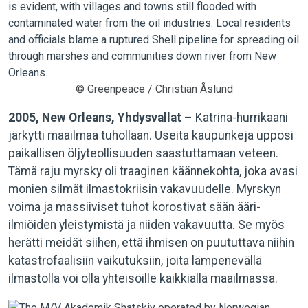
© Greenpeace / Christian Åslund
2005, New Orleans, Yhdysvallat
– Katrina-hurrikaani
järkytti maailmaa tuhollaan. Useita kaupunkeja upposi
paikallisen öljyteollisuuden saastuttamaan veteen.
Tämä raju myrsky oli traaginen käännekohta, joka avasi
monien silmät ilmastokriisin vakavuudelle. Myrskyn
voima ja massiiviset tuhot korostivat sään ääri-
ilmiöiden yleistymistä ja niiden vakavuutta. Se myös
herätti meidät siihen, että ihmisen on puututtava niihin
katastrofaalisiin vaikutuksiin, joita lämpenevällä
ilmastolla voi olla yhteisöille kaikkialla maailmassa.