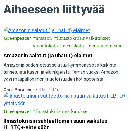
Aiheeseen liittyvää
Greenpeace
amazon
ilmastokriisinvaikutukset
luontokato
metsäkato
monimuotoisuus
Amazonin salatut (ja uhatut) eläimet
Amazonin sademetsässä asuu kymmenesosa kaikista
tunnetuista kasvi- ja eläinlajeista. Tämän vuoksi Amazon
yksi maapallon monimuotoisuuden hot spoteista!
Oona Poranen
14/05/2025
Greenpeace
ilmastokriisinvaikutukset
Ilmastokriisin suhteettoman suuri vaikutus
HLBTQ+-yhteisöön