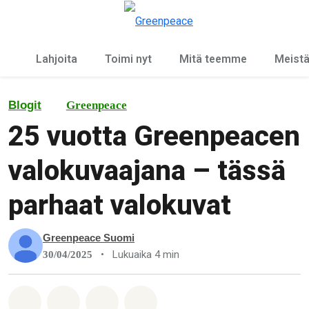
Ky
Valikko
Lahjoita
Toimi nyt
Mitä teemme
Meist
Blogit
Greenpeace
25 vuotta Greenpeacen
valokuvaajana – tässä
parhaat valokuvat
Greenpeace Suomi
•
Lukuaika 4 min
30/04/2025
Jaa Whatsapp
Jaa Facebook
Jaa Email
Share on Bluesky