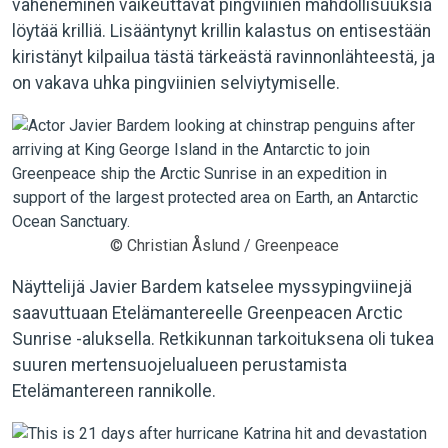
väheneminen vaikeuttavat pingviinien mahdollisuuksia
löytää krilliä. Lisääntynyt krillin kalastus on entisestään
kiristänyt kilpailua tästä tärkeästä ravinnonlähteestä, ja
on vakava uhka pingviinien selviytymiselle.
© Christian Åslund / Greenpeace
Näyttelijä Javier Bardem katselee myssypingviinejä
saavuttuaan Etelämantereelle Greenpeacen Arctic
Sunrise -aluksella. Retkikunnan tarkoituksena oli tukea
suuren mertensuojelualueen perustamista
Etelämantereen rannikolle.