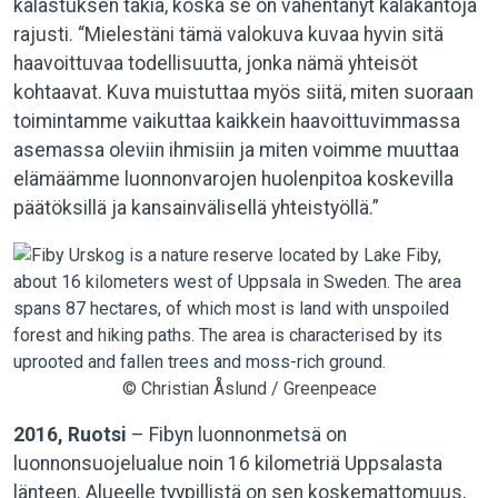
kalastuksen takia, koska se on vähentänyt kalakantoja
rajusti. “Mielestäni tämä valokuva kuvaa hyvin sitä
haavoittuvaa todellisuutta, jonka nämä yhteisöt
kohtaavat. Kuva muistuttaa myös siitä, miten suoraan
toimintamme vaikuttaa kaikkein haavoittuvimmassa
asemassa oleviin ihmisiin ja miten voimme muuttaa
elämäämme luonnonvarojen huolenpitoa koskevilla
päätöksillä ja kansainvälisellä yhteistyöllä.”
© Christian Åslund / Greenpeace
2016, Ruotsi
– Fibyn luonnonmetsä on
luonnonsuojelualue noin 16 kilometriä Uppsalasta
länteen. Alueelle tyypillistä on sen koskemattomuus,