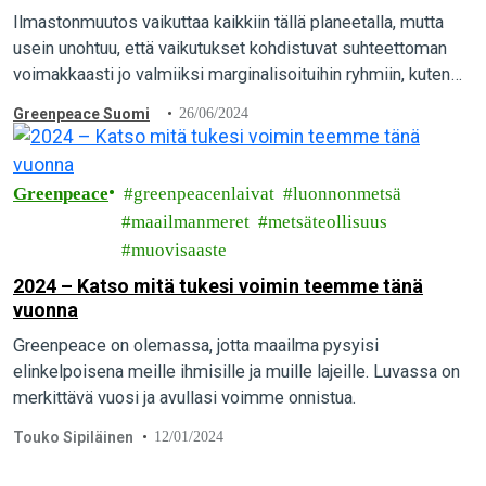
Ilmastonmuutos vaikuttaa kaikkiin tällä planeetalla, mutta
usein unohtuu, että vaikutukset kohdistuvat suhteettoman
voimakkaasti jo valmiiksi marginalisoituihin ryhmiin, kuten
sukupuoli- ja seksuaalivähemmistöihin,
Greenpeace Suomi
26/06/2024
Greenpeace
greenpeacenlaivat
luonnonmetsä
maailmanmeret
metsäteollisuus
muovisaaste
2024 – Katso mitä tukesi voimin teemme tänä
vuonna
Greenpeace on olemassa, jotta maailma pysyisi
elinkelpoisena meille ihmisille ja muille lajeille. Luvassa on
merkittävä vuosi ja avullasi voimme onnistua.
Touko Sipiläinen
12/01/2024