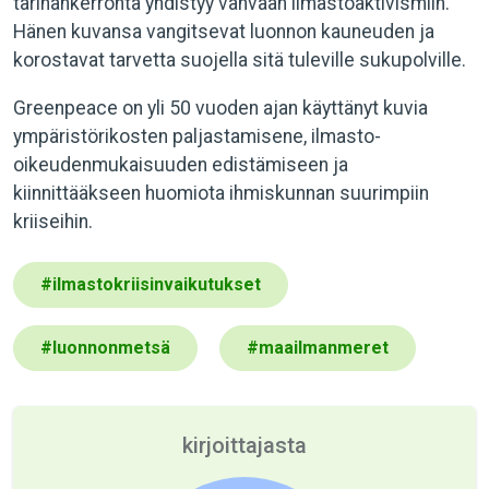
tarinankerronta yhdistyy vahvaan ilmastoaktivismiin.
Hänen kuvansa vangitsevat luonnon kauneuden ja
korostavat tarvetta suojella sitä tuleville sukupolville.
Greenpeace on yli 50 vuoden ajan käyttänyt kuvia
ympäristörikosten paljastamisene, ilmasto-
oikeudenmukaisuuden edistämiseen ja
kiinnittääkseen huomiota ihmiskunnan suurimpiin
kriiseihin.
#
ilmastokriisinvaikutukset
#
luonnonmetsä
#
maailmanmeret
kirjoittajasta