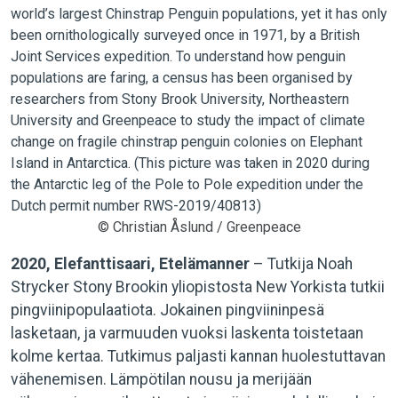
© Christian Åslund / Greenpeace
2020, Elefanttisaari, Etelämanner
– Tutkija Noah
Strycker Stony Brookin yliopistosta New Yorkista tutkii
pingviinipopulaatiota. Jokainen pingviininpesä
lasketaan, ja varmuuden vuoksi laskenta toistetaan
kolme kertaa. Tutkimus paljasti kannan huolestuttavan
vähenemisen. Lämpötilan nousu ja merijään