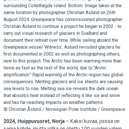
© Christian Åslund / Norwegian Polar Institute / Greenpeace
2024, Huippuvuoret, Norja
– Kaksi kuvaa, joissa on
sama kohde, mutta jotka on otettu 100 vuoden välein.