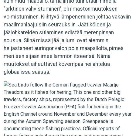
kuin muu maapallo, tämä ilmiö tunnetaan nimellä
”arktinen vahvistuminen”, eli ilmastonmuutoksen
voimistuminen. Kiihtyvä lämpeneminen johtaa vakaviin
maailmanlaajuisiin seurauksiin. Jäätiköiden ja
jäälohkareiden sulaminen edistää merenpinnan
nousua. Siinä missä jää ja lumi ovat aiemmin
heijastaneet auringonvalon pois maapallolta, pimeä
meri sen sijaan imee lämmön itseensä. Nämä
muutokset aiheuttavat kovempaa heilahtelua
globaalissa säässä.