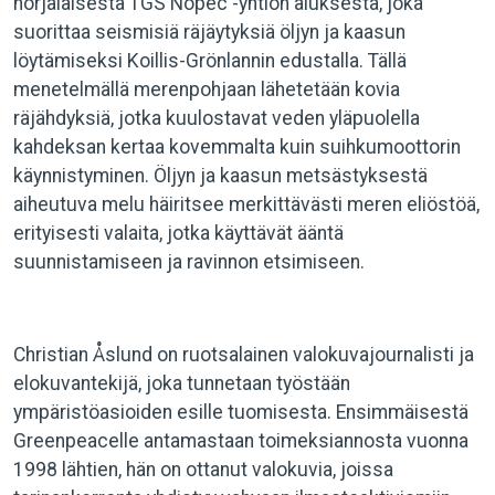
norjalaisesta TGS Nopec -yhtiön aluksesta, joka
suorittaa seismisiä räjäytyksiä öljyn ja kaasun
löytämiseksi Koillis-Grönlannin edustalla. Tällä
menetelmällä merenpohjaan lähetetään kovia
räjähdyksiä, jotka kuulostavat veden yläpuolella
kahdeksan kertaa kovemmalta kuin suihkumoottorin
käynnistyminen. Öljyn ja kaasun metsästyksestä
aiheutuva melu häiritsee merkittävästi meren eliöstöä,
erityisesti valaita, jotka käyttävät ääntä
suunnistamiseen ja ravinnon etsimiseen.
Christian Åslund on ruotsalainen valokuvajournalisti ja
elokuvantekijä, joka tunnetaan työstään
ympäristöasioiden esille tuomisesta. Ensimmäisestä
Greenpeacelle antamastaan toimeksiannosta vuonna
1998 lähtien, hän on ottanut valokuvia, joissa