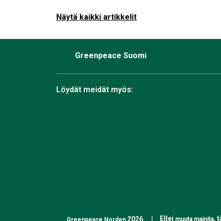
Näytä kaikki artikkelit
Greenpeace Suomi
Löydät meidät myös:
Facebook
Bluesky
Instagram
TikTok
YouTube
Linkedin
RSS
Ellei
, 
2026
muuta mainita
Greenpeace Norden