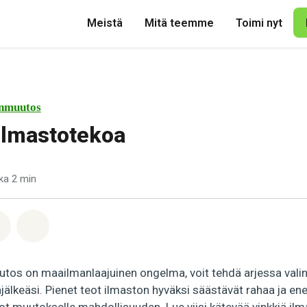
Meistä
Mitä teemme
Toimi nyt
nmuutos
 ilmastotekoa
ka 2 min
pp
acebook
Jaa Email
Share on Bluesky
tos on maailmanlaajuinen ongelma, voit tehdä arjessa valint
anjälkeäsi. Pienet teot ilmaston hyväksi säästävät rahaa ja en