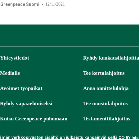
Greenpeace Suomi
12/11/2021
Yhteystiedot
Ryhdy kuukausilahjoitta
Medialle
Tee kertalahjoitus
Avoimet työpaikat
Anna onnittelulahja
Ryhdy vapaaehtoiseksi
Tee muistolahjoitus
Kutsu Greenpeace puhumaan
Testamenttilahjoitus
tämän verkkosivuston sisältö on julkaistu kansainvälisellä
CC-BY Inter