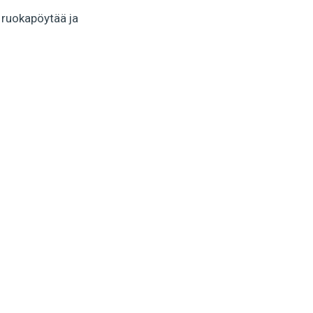
ä ruokapöytää ja