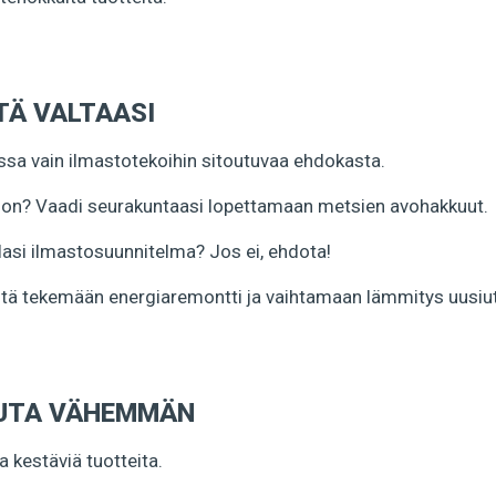
TÄ VALTAASI
ssa vain ilmastotekoihin sitoutuvaa ehdokasta.
oon? Vaadi seurakuntaasi lopettamaan metsien avohakkuut.
lasi ilmastosuunnitelma? Jos ei, ehdota!
ötä tekemään energiaremontti ja vaihtamaan lämmitys uusiu
LUTA VÄHEMMÄN
a kestäviä tuotteita.