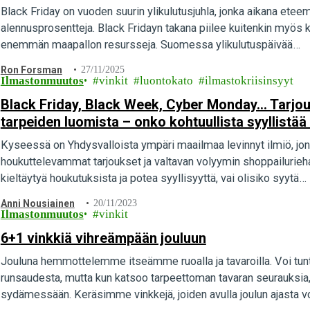
Black Friday on vuoden suurin ylikulutusjuhla, jonka aikana etee
alennusprosentteja. Black Fridayn takana piilee kuitenkin myös 
enemmän maapallon resursseja. Suomessa ylikulutuspäivää…
Ron Forsman
27/11/2025
Ilmastonmuutos
vinkit
luontokato
ilmastokriisinsyyt
Black Friday, Black Week, Cyber Monday… Tarjous
tarpeiden luomista – onko kohtuullista syyllistää
Kyseessä on Yhdysvalloista ympäri maailmaa levinnyt ilmiö, jon
houkuttelevammat tarjoukset ja valtavan volyymin shoppailurieha.
kieltäytyä houkutuksista ja potea syyllisyyttä, vai olisiko syytä…
Anni Nousiainen
20/11/2023
Ilmastonmuutos
vinkit
6+1 vinkkiä vihreämpään jouluun
Jouluna hemmottelemme itseämme ruoalla ja tavaroilla. Voi tuntua
runsaudesta, mutta kun katsoo tarpeettoman tavaran seurauksia,
sydämessään. Keräsimme vinkkejä, joiden avulla joulun ajasta 