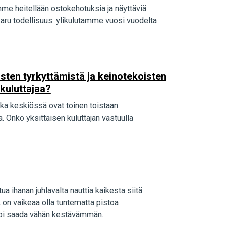
mme heitellään ostokehotuksia ja näyttäviä
karu todellisuus: ylikulutamme vuosi vuodelta
ten tyrkyttämistä ja keinotekoisten
 kuluttajaa?
ka keskiössä ovat toinen toistaan
 Onko yksittäisen kuluttajan vastuulla
 ihanan juhlavalta nauttia kaikesta siitä
 on vaikeaa olla tuntematta pistoa
voi saada vähän kestävämmän.