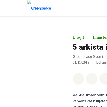
Blogit
Ilmasto
5 arkista
Greenpeace Suomi
•
Lukuai
01/11/2019
Jaa Whatsa
Jaa F
Vaikka ilmastonmuu
vähentävät hiilijal