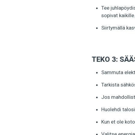
Tee juhlapöydis
sopivat kaikille
Siirtymällä kas
TEKO 3: SÄ
Sammuta elektro
Tarkista sähkö
Jos mahdollis
Huolehdi talos
Kun et ole kot
Valitse energia