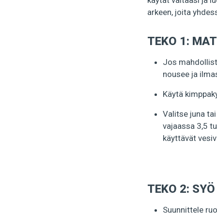
käytät valtaasi ja 
arkeen, joita yhde
TEKO 1: MA
Jos mahdollista
nousee ja ilmas
Käytä kimppakyyt
Valitse juna ta
vajaassa 3,5 tu
käyttävät vesi
TEKO 2: SY
Suunnittele ruo