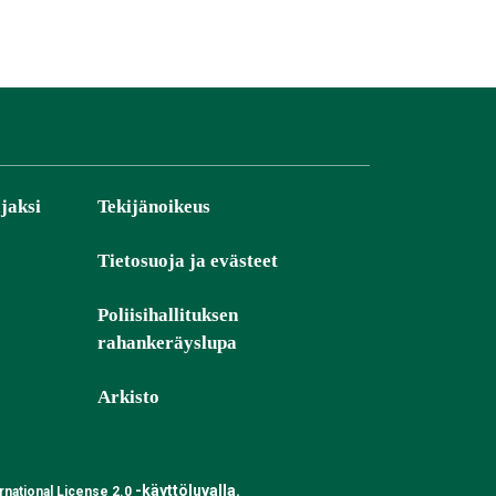
jaksi
Tekijänoikeus
Tietosuoja ja evästeet
Poliisihallituksen
rahankeräyslupa
Arkisto
-käyttöluvalla.
national License 2.0