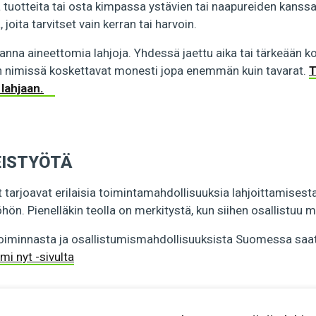
ä tuotteita tai osta kimpassa ystävien tai naapureiden kanss
, joita tarvitset vain kerran tai harvoin.
 anna aineettomia lahjoja. Yhdessä jaettu aika tai tärkeään 
en nimissä koskettavat monesti jopa enemmän kuin tavarat.
T
lahjaan.
EISTYÖTÄ
 tarjoavat erilaisia toimintamahdollisuuksia lahjoittamisest
ön. Pienelläkin teolla on merkitystä, kun siihen osallistuu m
iminnasta ja osallistumismahdollisuuksista Suomessa saat 
mi nyt -sivulta