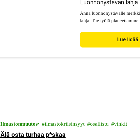
Luonnonystävän lahja
Anna luonnonystävälle merkki
lahja. Tue työtä planeettamme
lahjaksi lahjakortti.
Lue lisää
Ilmastonmuutos
ilmastokriisinsyyt
osallistu
vinkit
Älä osta turhaa p*skaa