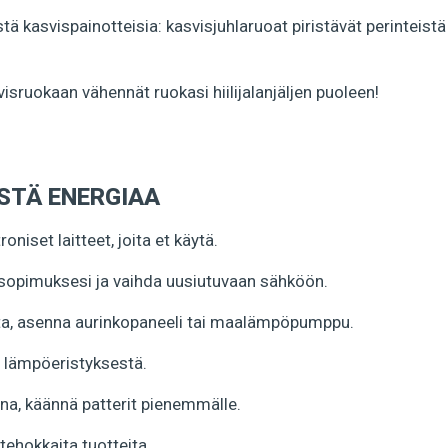
tä kasvispainotteisia: kasvisjuhlaruoat piristävät perinteist
.
visruokaan vähennät ruokasi hiilijalanjäljen puoleen!
ÄSTÄ ENERGIAA
niset laitteet, joita et käytä.
sopimuksesi ja vaihda uusiutuvaan sähköön.
ta, asenna aurinkopaneeli tai maalämpöpumppu.
i lämpöeristyksestä.
ona, käännä patterit pienemmälle.
tehokkaita tuotteita.