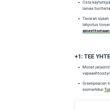
Osta käytettyj
lainaa tuotteita
Tavaran sijaan
lahjoitus tois
aineettomaan 
+1: TEE YHT
Monet järjestöt
vapaaehtoistyöh
Greenpeacen to
esimerkiksi
Toi