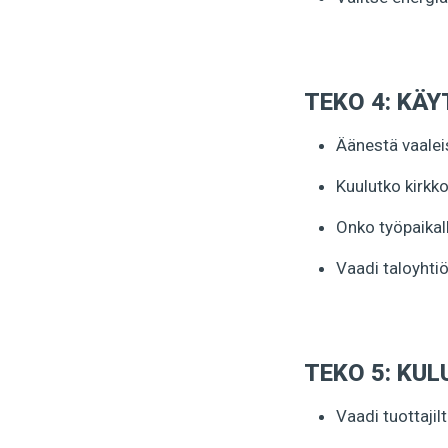
TEKO 4: KÄY
Äänestä vaalei
Kuulutko kirkk
Onko työpaikal
Vaadi taloyhti
TEKO 5: KU
Vaadi tuottajilt