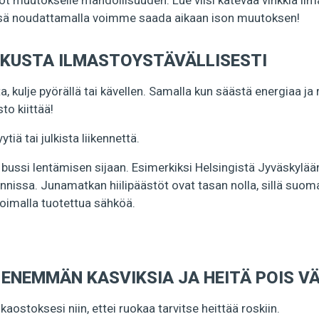
luot muutokselle mahdollisuuden. Lue viisi kätevää vinkkiä il
ssä noudattamalla voimme saada aikaan ison muutoksen!
TKUSTA ILMASTOYSTÄVÄLLISESTI
, kulje pyörällä tai kävellen. Samalla kun säästä energiaa ja 
to kiittää!
iä tai julkista liikennettä.
i bussi lentämisen sijaan. Esimerkiksi Helsingistä Jyväskylää
nnissa. Junamatkan hiilipäästöt ovat tasan nolla, sillä suoma
voimalla tuotettua sähköä.
Ö ENEMMÄN KASVIKSIA JA HEITÄ POIS 
kaostoksesi niin, ettei ruokaa tarvitse heittää roskiin.