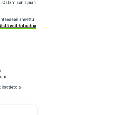
a. Ostamisen sijaan
kohteeseen annettu
ästä voit tutustua
a
oni.
lisätietoja