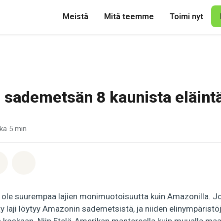
Meistä
Mitä teemme
Toimi nyt
sademetsän 8 kaunista eläint
ka 5 min
pp
acebook
Jaa Email
Share on Bluesky
i ole suurempaa lajien monimuotoisuutta kuin Amazonilla.
y laji löytyy Amazonin sademetsistä, ja niiden elinympäristö