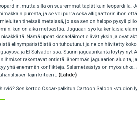
opardiin, mutta sillä on suuremmat täplät kuin leopardilla. J
oimakkain purenta, ja se voi purra sekä alligaattorin ihon ett
 mieluiten tiheissä metsissä, joissa sen on helppo pysyä piilo
in, kun on aika metsästää. Jaguaari syö kaikenlaisia eläimiä:
 nisäkkäitä. Nämä upeat kissaeläimet elävät yksin ja ovat akti
sistä elinympäristöistä on tuhoutunut ja ne on hävitetty kok
uguayssa ja El Salvadorissa. Suurin jaguaarikanta löytyy nyt
n ihmiset rakentavat entistä lähemmäs jaguaarien alueita, j
yntyy yhä enemmän konflikteja. Salametsästys on myös uhka. 
uhanalaisen lajin kriteerit.
(Lähde)
irviö? Sen kertoo Oscar-palkitun Cartoon Saloon -studion l
.