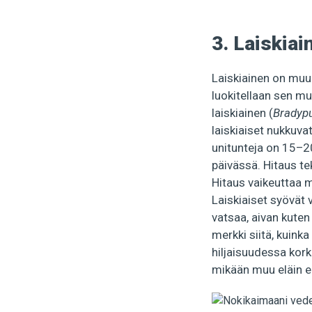
3. Laiskiai
Laiskiainen on muur
luokitellaan sen mu
laiskiainen (
Bradypu
laiskiaiset nukkuv
unitunteja on 15–20
päivässä. Hitaus te
Hitaus vaikeuttaa
Laiskiaiset syövät v
vatsaa, aivan kuten 
merkki siitä, kuinka
hiljaisuudessa kork
mikään muu eläin ei