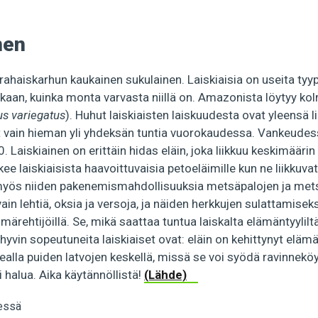
nen
ahaiskarhun kaukainen sukulainen. Laiskiaisia ​​on useita tyyp
kaan, kuinka monta varvasta niillä on. Amazonista löytyy ko
s variegatus
). Huhut laiskiaisten laiskuudesta ovat yleensä liioi
at vain hieman yli yhdeksän tuntia vuorokaudessa. Vankeudes
. Laiskiainen on erittäin hidas eläin, joka liikkuu keskimäärin
kee laiskiaisista haavoittuvaisia petoeläimille kun ne liikkuv
 myös niiden pakenemismahdollisuuksia metsäpalojen ja me
ain lehtiä, oksia ja versoja, ja näiden herkkujen sulattamiseksi
märehtijöillä. Se, mikä saattaa tuntua laiskalta elämäntyyliltä,
 hyvin sopeutuneita laiskiaiset ​​ovat: eläin on kehittynyt elä
ealla puiden latvojen keskellä, missä se voi syödä ravinneköyh
 halua. Aika käytännöllistä!
(Lähde)