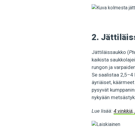
2. Jättiläi
Jättiläissaukko (
Pt
kaikista saukkolaje
rungon ja varpaiden
Se saalistaa 2,5–4 
äyriäiset, käärmeet
pysyvät kumppaninsa
nykyään metsästyks
Lue lisää:
4 vinkkiä,