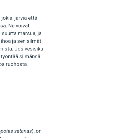
jokia, järviä että
sa. Ne voivat
a suurta marsua, ja
ihoa ja sen silmät
amista. Jos vesisika
n työntää silmänsä
yös ruohosta.
opotes satanas
), on