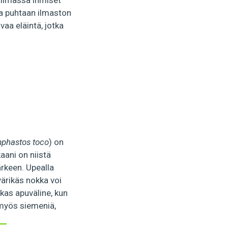
ailmassa ihmiset
ja puhtaan ilmaston
aa eläintä, jotka
phastos toco
) on
aani on niistä
ärkeen. Upealla
ärikäs nokka voi
kas apuväline, kun
 myös siemeniä,