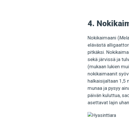
4. Nokikai
Nokikaimaani (
Mela
elävästä alligaatto
pitkäksi. Nokikaima
sekä järvissä ja tul
(mukaan lukien muit
nokikaimaanit syöv
halkaisijaltaan 1,5
munaa ja pysyy ain
päivän kuluttua, sa
asettavat lajin uha