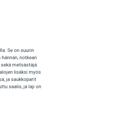
lla. Se on suurin
n hännän, notkean
i sekä metsästäjä.
kalojen lisäksi myös
sä, ja saukkoparit
 saalis, ja laji on