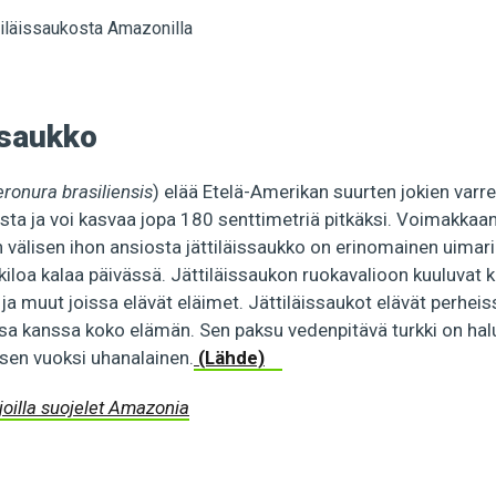
ssaukko
eronura brasiliensis
) elää Etelä-Amerikan suurten jokien varre
ista ja voi kasvaa jopa 180 senttimetriä pitkäksi. Voimakkaa
 välisen ihon ansiosta jättiläissaukko on erinomainen uimar
kiloa kalaa päivässä. Jättiläissaukon ruokavalioon kuuluvat 
 ja muut joissa elävät eläimet. Jättiläissaukot elävät perheis
 kanssa koko elämän. Sen paksu vedenpitävä turkki on haluttu
en vuoksi uhanalainen.
(Lähde)
 joilla suojelet Amazonia