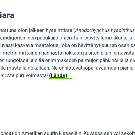
iara
hattuna olon jälkeen hyasinttiara (
Anodorhynchus hyacinthus
, indigonsininen papukaija on erittäin kysytty lemmikkinä, ja
kuvasti kasvava maatalous, joka on hävittänyt suuren osan 
n metrin mittainen hännästä nokkaan ja siten pisin lentävistä
en rungoissa ja elää enimmäkseen palmujen pähkinöillä ja sie
lla mustalla nokallaan. Ne onnistuvat jopa avaamaan pieniä
llisesta puruvoimasta!
(Lähde)
 onca
) on Amerikan suurin kissaeläin. Kuvassa sen voi sekoit