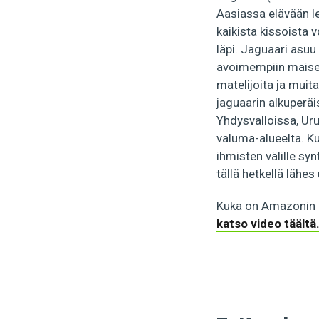
Aasiassa elävään le
kaikista kissoista v
läpi. Jaguaari asuu
avoimempiin maisemi
matelijoita ja muita
jaguaarin alkuperäi
Yhdysvalloissa, Ur
valuma-alueelta. Ku
ihmisten välille s
tällä hetkellä lähes 
Kuka on Amazonin h
katso video täältä