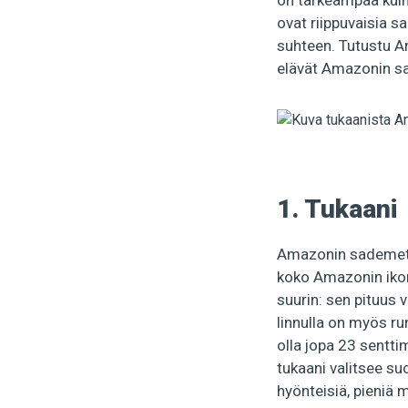
on tärkeämpää kuin
ovat riippuvaisia ​
suhteen. Tutustu Am
elävät Amazonin s
1. Tukaani
Amazonin sademetsä
koko Amazonin ikoni
suurin: sen pituus 
linnulla on myös r
olla jopa 23 sentti
tukaani valitsee s
hyönteisiä, pieniä m