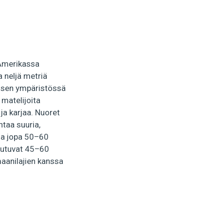
-Amerikassa
a neljä metriä
ja sen ympäristössä
 matelijoita
ja karjaa. Nuoret
taa suuria,
nia jopa 50–60
iutuvat 45–60
maanilajien kanssa