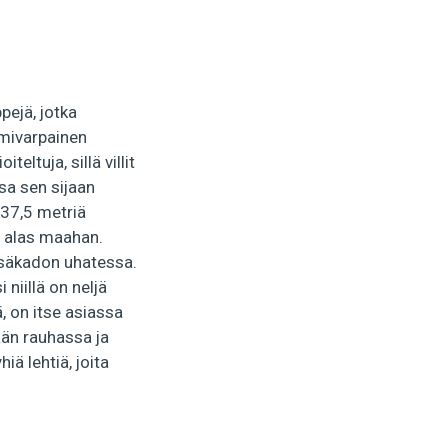
pejä, jotka
lmivarpainen
teltuja, sillä villit
sa sen sijaan
 37,5 metriä
at alas maahan.
tsäkadon uhatessa.
 niillä on neljä
 ​​on itse asiassa
mään rauhassa ja
iä lehtiä, joita