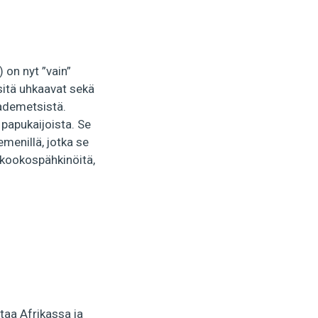
) on nyt ”vain”
 sitä uhkaavat sekä
sademetsistä.
 papukaijoista. Se
menillä, jotka se
 kookospähkinöitä,
taa Afrikassa ja