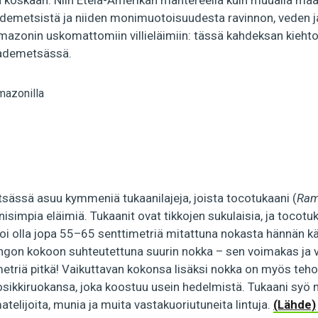
 koskaan. Niin Etelä-Amerikan mantereella kuin muualla ma
​sademetsistä ja niiden monimuotoisuudesta ravinnon, veden 
azonin uskomattomiin villieläimiin: tässä kahdeksan kiehtov
ademetsässä.
ssä asuu kymmeniä tukaanilajeja, joista tocotukaani (
Ram
simpia eläimiä. Tukaanit ovat tikkojen sukulaisia, ja tocotuk
voi olla jopa 55–65 senttimetriä mitattuna nokasta hännän k
ungon kokoon suhteutettuna suurin nokka – sen voimakas ja v
metriä pitkä! Vaikuttavan kokonsa lisäksi nokka on myös teho
uosikkiruokansa, joka koostuu usein hedelmistä. Tukaani syö
atelijoita, munia ja muita vastakuoriutuneita lintuja.
(Lähde)