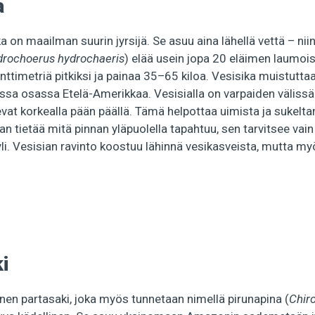
a
a on maailman suurin jyrsijä. Se asuu aina lähellä vettä – niin 
rochoerus hydrochaeris
) elää usein jopa 20 eläimen laumois
ttimetriä pitkiksi ja painaa 35–65 kiloa. Vesisika muistutta
ssa osassa Etelä-Amerikkaa. Vesisialla on varpaiden välissä 
sevat korkealla pään päällä. Tämä helpottaa uimista ja sukelt
n tietää mitä pinnan yläpuolella tapahtuu, sen tarvitsee vai
li. Vesisian ravinto koostuu lähinnä vesikasveista, mutta m
i
ainen partasaki, joka myös tunnetaan nimellä pirunapina (
Chir