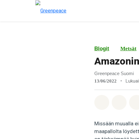
Blogit
Metsät
Amazonin 
Greenpeace Suomi
•
Lukuai
13/06/2022
Jaa Whatsa
Jaa F
Missään muualla e
maapallolta löydett