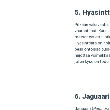
5. Hyasintt
Pitkään vakavasti u
vaarantunut. Kaunis
metsästys että jat
Hyasinttiara on noi
pesii ontoissa puid
hajottaa voimakkaa
joten kyse on tode
6. Jaguaari
Jaguaari (
Panthera