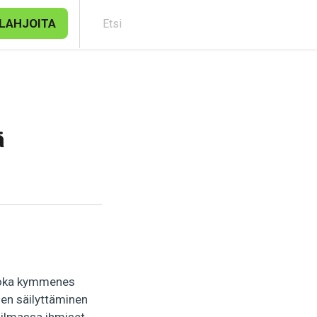
LAHJOITA
Etsi
ä
 Joka kymmenes
jen säilyttäminen