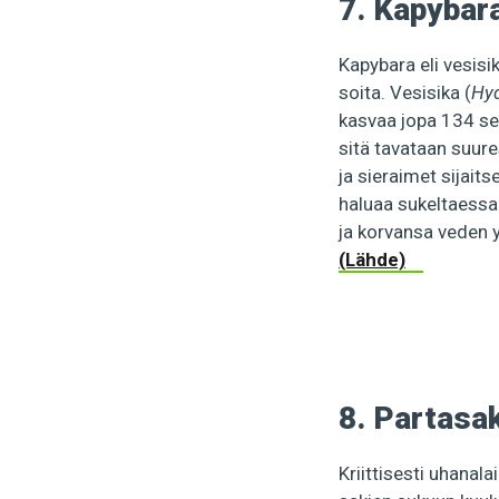
7. Kapybar
Kapybara eli vesisik
soita. Vesisika (
Hyd
kasvaa jopa 134 sen
sitä tavataan suure
ja sieraimet sijait
haluaa sukeltaessaa
ja korvansa veden y
(Lähde)
8. Partasak
Kriittisesti uhanal