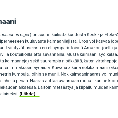
maani
nosuchus niger
) on suurin kaikista kuudesta Keski- ja Etelä
riperheeseen kuuluvasta kaimaanilajista. Uros voi kasvaa jop
anit viihtyvät useissa eri elinympäristöissä Amazon-joella 
vivilla kosteikoilla että savanneilla. Musta kaimaani syö kalaa,
a kaimaaneja) sekä suurempia nisäkkäitä, kuten virtahepoja 
ät enimmäkseen äyriäisiä. Kuivana aikana nokikaimaani raken
 metrin kumpuja, joihin se munii. Nokikaimaaninaaras voi mu
a lähellä pesää. Naaras auttaa avaamaan munat, kun ne kuor
dekauden alkaessa. Laitoin metsästys ja kilpailu muiden kai
nalaiseksi.
(Lähde)