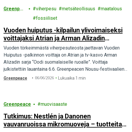
Greenpea
viherpesu
metsäteollisuus
maatalous
ce
fossiiliset
Vuoden huiputus -kilpailun ylivoimaiseksi
voittajaksi Atrian ja Arman Alizadin
lihantuotantoa markkinoiva sarja “Oodi
Vuoden törkeimmästä viherpesuteosta jaettavan Vuoden
suomalaiselle ruoalle”
Huiputus -palkinnon voittaja on Atrian ja tv-kasvo Arman
Alizadin sarja “Oodi suomalaiselle ruoalle”. Voittaja
julkistettiin lauantaina 6.6. Greenpeacen Nousu-festivaalien
yhteydessä Helsingin Tekstin talolla. Greenpeacen
Greenpeace
06/06/2026
Lukuaika 1 min
järjestämässä…
Greenpeace
muovisaaste
Tutkimus: Nestlén ja Danonen
vauvanruoissa mikromuoveja – tuotteita