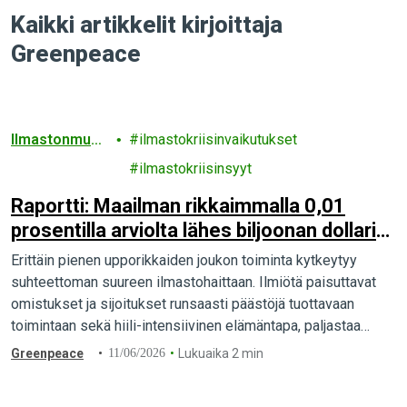
Kaikki artikkelit kirjoittaja
Greenpeace
Ilmastonmuut
ilmastokriisinvaikutukset
os
ilmastokriisinsyyt
Raportti: Maailman rikkaimmalla 0,01
prosentilla arviolta lähes biljoonan dollarin
vuotuinen ilmastovelka
Erittäin pienen upporikkaiden joukon toiminta kytkeytyy
suhteettoman suureen ilmastohaittaan. Ilmiötä paisuttavat
omistukset ja sijoitukset runsaasti päästöjä tuottavaan
toimintaan sekä hiili-intensiivinen elämäntapa, paljastaa
tuore kansainvälinen raportti.
Greenpeace
11/06/2026
Lukuaika 2 min