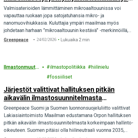
muovipakkausten kulutus kasvaa
Valmisaterioiden lämmittäminen mikroaaltouunissa voi
räjähdysmäisesti, samalla sääntely on
vapauttaa ruokaan jopa satojatuhansia mikro- ja
puutteellista
nanomuovihiukkasia. Kuluttajia ympäri maailmaa myös
johdetaan harhaan ”mikroaaltouunin kestävä” -merkinnöillä,
viimeisintä tutkimustietoa vertaillut Greenpeacen
Greenpeace
24/02/2026
Lukuaika 2 min
kansainvälinen selvitys paljastaa.
Ilmastonmuuto
ilmastopolitiikka
hiilinielu
s
fossiiliset
Järjestöt valittivat hallituksen pitkän
aikavälin ilmastosuunnitelmasta
oikeuteen
Greenpeace Suomi ja Suomen luonnonsuojeluliitto valittivat
Lakiasiaintoimisto Maailman edustamana Orpon hallituksen
pitkän aikavälin ilmastosuunnitelmasta korkeimpaan hallinto-
oikeuteen. Suomen pitäisi olla hiilineutraali vuonna 2035,
mutta pääministeri Orpon hallituksen suunnitelmalla siihen ei