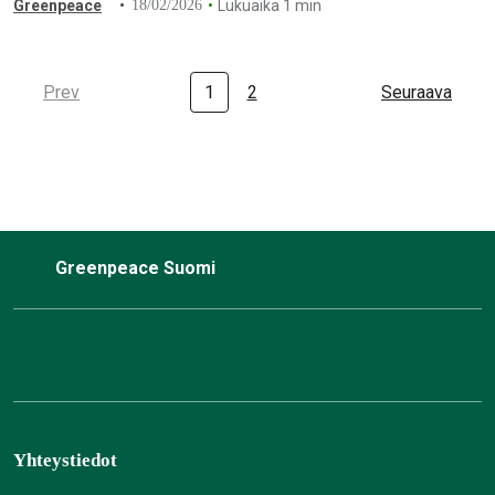
Greenpeace
18/02/2026
Lukuaika 1 min
päästä…
Prev
1
2
Seuraava
Greenpeace Suomi
Yhteystiedot