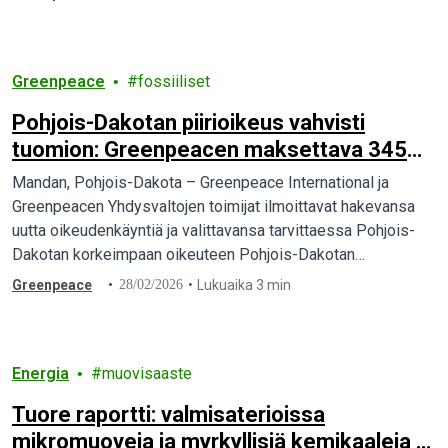
Greenpeace
fossiiliset
Pohjois-Dakotan piirioikeus vahvisti
tuomion: Greenpeacen maksettava 345
miljoonan dollarin korvaukset Energy
Mandan, Pohjois-Dakota – Greenpeace International ja
Transferille Yhdysvalloissa – Greenpeace
Greenpeacen Yhdysvaltojen toimijat ilmoittavat hakevansa
valittaa tuomiosta
uutta oikeudenkäyntiä ja valittavansa tarvittaessa Pohjois-
Dakotan korkeimpaan oikeuteen Pohjois-Dakotan
piirioikeuden tänään antamasta tuomiosta.
Greenpeace
28/02/2026
Lukuaika 3 min
Energia
muovisaaste
Tuore raportti: valmisaterioissa
mikromuoveja ja myrkyllisiä kemikaaleja –