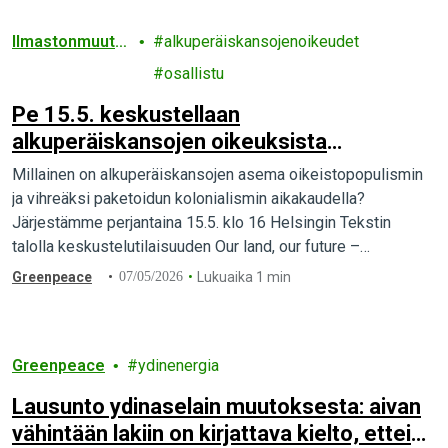
Ilmastonmuuto
alkuperäiskansojenoikeudet
s
osallistu
Pe 15.5. keskustellaan
alkuperäiskansojen oikeuksista
trumpiaanisina aikoina – Tule mukaan!
Millainen on alkuperäiskansojen asema oikeistopopulismin
ja vihreäksi paketoidun kolonialismin aikakaudella?
Järjestämme perjantaina 15.5. klo 16 Helsingin Tekstin
talolla keskustelutilaisuuden Our land, our future –
Alkuperäiskansojen oikeudet trumpiaanisina aikoina.
Greenpeace
07/05/2026
Lukuaika 1 min
Tervetuloa mukaan!
Greenpeace
ydinenergia
Lausunto ydinaselain muutoksesta: aivan
vähintään lakiin on kirjattava kielto, ettei