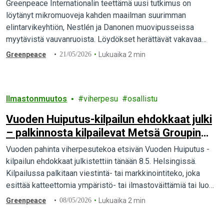
myydään kansainvälisesti miljoonille
Greenpeace Internationalin teettämä uusi tutkimus on
vauvoille
löytänyt mikromuoveja kahden maailman suurimman
elintarvikeyhtiön, Nestlén ja Danonen muovipusseissa
myytävistä vauvanruoista. Löydökset herättävät vakavaa
huolta lapsiperheille markkinoiduista sosepusseista.
Greenpeace
21/05/2026
Lukuaika 2 min
Ilmastonmuutos
viherpesu
osallistu
Vuoden Huiputus-kilpailun ehdokkaat julki
– palkinnosta kilpailevat Metsä Groupin
Lambi, Atrian lihantuotantoa markkinoiva
Vuoden pahinta viherpesutekoa etsivän Vuoden Huiputus -
sarja sekä St1 ja Hiihtoliitto
kilpailun ehdokkaat julkistettiin tänään 8.5. Helsingissä.
Kilpailussa palkitaan viestintä- tai markkinointiteko, joka
esittää katteettomia ympäristö- tai ilmastoväittämiä tai luo
muuten harhaanjohtavia kestävyysmielikuvia.
Greenpeace
08/05/2026
Lukuaika 2 min