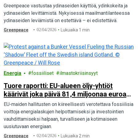
rauhanaikana Suomeen sijoiteta tai kautta
Greenpeace vastustaa ydinaseiden käyttöä, ydinkokeita ja
kuljeteta ydinaseita
ydinaseiden levittämistä. Nykyisessä maailmantilanteessa
ydinaseiden leviämistä on estettävä – ei edistettävä.
Greenpeace
02/04/2026
Lukuaika 1 min
Energia
fossiiliset
ilmastokriisinsyyt
Tuore raportti: EU-alueen öljy-yhtiöt
käärivät joka päivä 81,4 miljoonaa euroa
ylimääräistä voittoa Iranin sodan
EU-maiden hallitusten on kiireellisesti verotettava fossiilisia
seurauksena
voittoja energialaskujen helpottamiseksi ja investointien
vauhdittamiseksi halpaan, turvalliseen ja kotimaiseen
uusiutuvaan energiaan.
Greenpeace
02/04/2026
Lukuaika 2 min