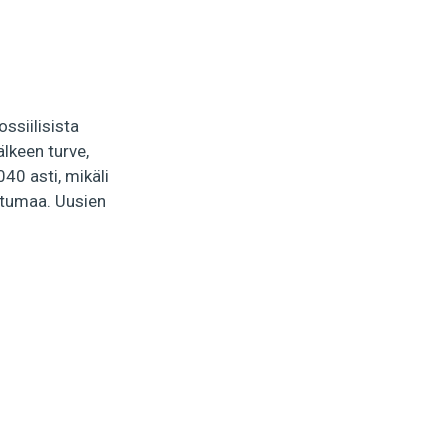
ssiilisista
lkeen turve,
40 asti, mikäli
istumaa. Uusien