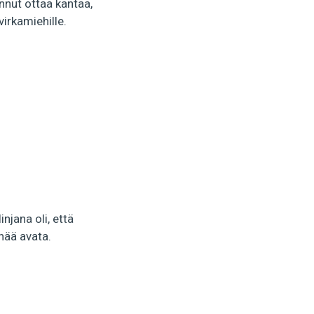
nut ottaa kantaa,
virkamiehille.
linjana oli, että
nää avata.