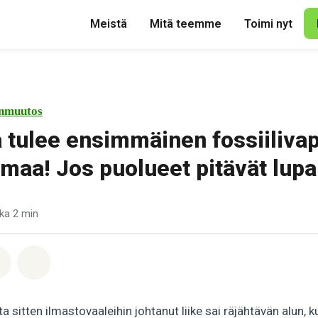
Meistä
Mitä teemme
Toimi nyt
nmuutos
tulee ensimmäinen fossiiliva
smaa! Jos puolueet pitävät lup
ka 2 min
pp
acebook
Jaa Email
Share on Bluesky
 sitten ilmastovaaleihin johtanut liike sai räjähtävän alun, k