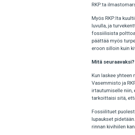
RKP:ta ilmastomars
Myös RKP:lta kuulti
luvulla, ja turvek
fossiilisista polt
päättää myös turpee
eroon silloin kuin ki
Mitä seuraavaksi?
Kun laskee yhteen n
Vasemmisto ja RKP s
irtautumiselle niin
tarkoittaisi sitä, 
Fossiilituet puole
lupaukset pidetään.
rinnan kivihiilen ka