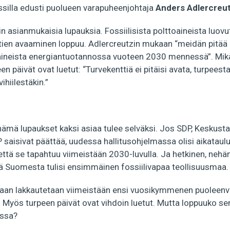
silla edusti puolueen varapuheenjohtaja
Anders Adlercreu
in asianmukaisia lupauksia. Fossiilisista polttoaineista luovu
enttien avaaminen loppuu. Adlercreutzin mukaan “meidän
pitää
toaineista energiantuotannossa vuoteen 2030 mennessä”. Mikä
n päivät ovat luetut: “Turvekenttiä ei pitäisi avata, turpeest
vihiilestäkin.”
ämä lupaukset kaksi asiaa tulee selväksi. Jos SDP, Keskusta,
aisivat päättää, uudessa hallitusohjelmassa olisi aikataulu 
, että se tapahtuu viimeistään 2030-luvulla. Ja hetkinen, neh
että Suomesta tulisi ensimmäinen fossiilivapaa teollisuusmaa.
staan lakkautetaan viimeistään ensi vuosikymmenen puoleenv
 Myös turpeen päivät ovat vihdoin luetut. Mutta loppuuko se
nssa?