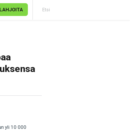
LAHJOITA
Etsi
paa
auksensa
un yli 10 000