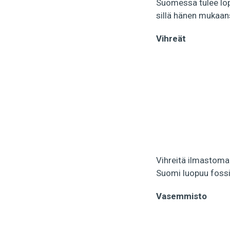
Suomessa tulee lop
sillä hänen mukaans
Vihreät
Vihreitä ilmastomar
Suomi luopuu fossii
Vasemmisto