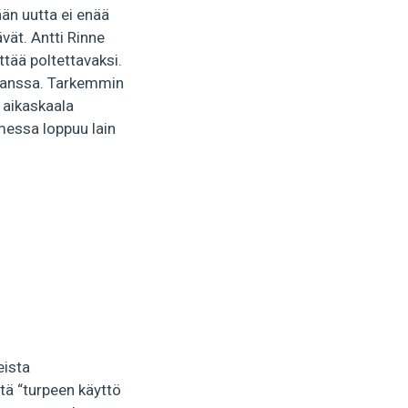
än uutta ei enää
vät. Antti Rinne
tää poltettavaksi.
n kanssa. Tarkemmin
 aikaskaala
messa loppuu lain
eista
ä “turpeen käyttö