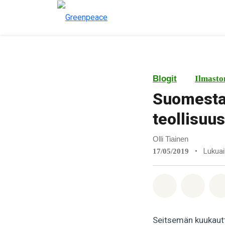
Blogit
Ilmasto
Suomesta 
teollisuu
Olli Tiainen
•
Lukuai
17/05/2019
Jaa Whatsa
Jaa F
Seitsemän kuukautta