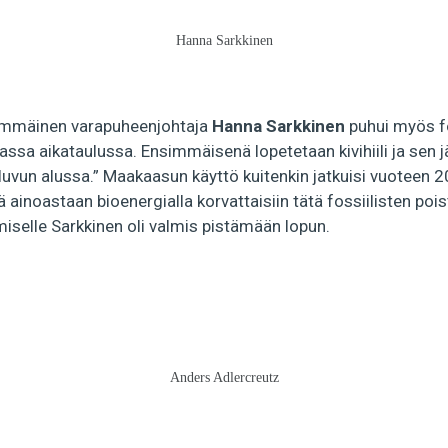
Hanna Sarkkinen
mmäinen varapuheenjohtaja
Hanna Sarkkinen
puhui myös fo
sa aikataulussa. Ensimmäisenä lopetetaan kivihiili ja sen jä
uvun alussa.” Maakaasun käyttö kuitenkin jatkuisi vuoteen 20
tä ainoastaan bioenergialla korvattaisiin tätä fossiilisten po
iselle Sarkkinen oli valmis pistämään lopun.
Anders Adlercreutz