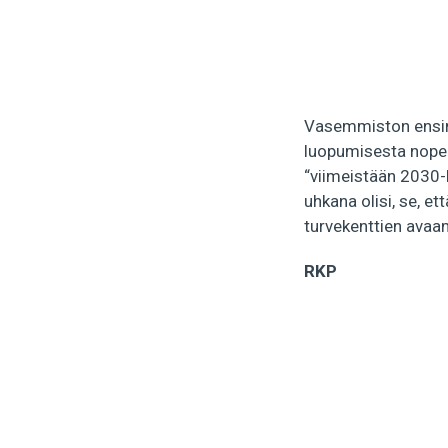
Vasemmiston ensi
luopumisesta nopeas
“viimeistään 2030-l
uhkana olisi, se, et
turvekenttien avaam
RKP