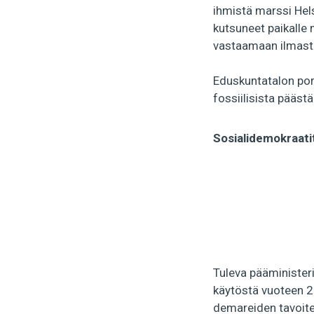
ihmistä marssi Hel
kutsuneet paikalle
vastaamaan ilmast
Eduskuntatalon port
fossiilisista päästä
Sosialidemokraati
Tuleva pääminister
käytöstä vuoteen 
demareiden tavoite