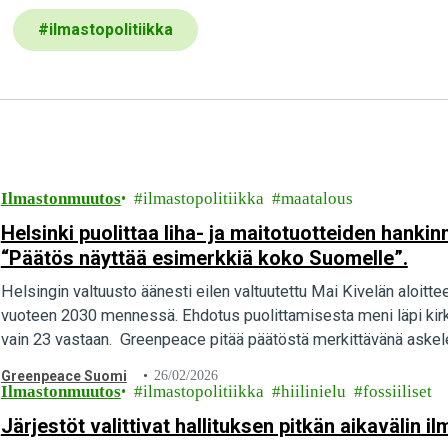
#
ilmastopolitiikka
Ilmastonmuutos
ilmastopolitiikka
maatalous
Helsinki puolittaa liha- ja maitotuotteiden hank
“Päätös näyttää esimerkkiä koko Suomelle”.
Helsingin valtuusto äänesti eilen valtuutettu Mai Kivelän aloittee
vuoteen 2030 mennessä. Ehdotus puolittamisesta meni läpi kirkka
vain 23 vastaan. Greenpeace pitää päätöstä merkittävänä askele
Greenpeace Suomi
26/02/2026
Ilmastonmuutos
ilmastopolitiikka
hiilinielu
fossiiliset
Järjestöt valittivat hallituksen pitkän aikavälin