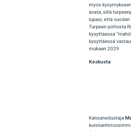
myös kysymykseen si
avata, sillä turpee
lupasi, että vuoden
Turpeen poltosta Ri
kysyttäessä “mahdo
kysyttäessä vastaus
mukaan 2029.
Keskusta
Kansanedustaja
Ma
kunnianhimoisimman