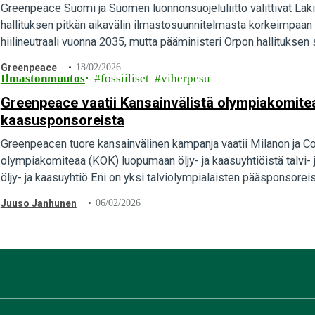
Greenpeace Suomi ja Suomen luonnonsuojeluliitto valittivat L
hallituksen pitkän aikavälin ilmastosuunnitelmasta korkeimpaan 
hiilineutraali vuonna 2035, mutta pääministeri Orpon hallituksen
Greenpeace
18/02/2026
Ilmastonmuutos
fossiiliset
viherpesu
Greenpeace vaatii Kansainvälistä olympiakomitea
kaasusponsoreista
Greenpeacen tuore kansainvälinen kampanja vaatii Milanon ja Cort
olympiakomiteaa (KOK) luopumaan öljy- ja kaasuyhtiöistä talvi- j
öljy- ja kaasuyhtiö Eni on yksi talviolympialaisten pääsponsorei
Juuso Janhunen
06/02/2026