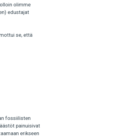
uolloin olimme
en) edustajat
mottui se, että
n fossiilisten
ästöt painuisivat
staamaan erikseen