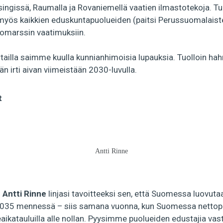
singissä, Raumalla ja Rovaniemellä vaatien ilmastotekoja. T
 myös kaikkien eduskuntapuolueiden (paitsi Perussuomalaist
omarssin vaatimuksiin.
ailla saimme kuulla kunnianhimoisia lupauksia. Tuolloin hah
än irti aivan viimeistään 2030-luvulla.
t
Antti Rinne
i
Antti Rinne
linjasi tavoitteeksi sen, että Suomessa luovutaa
2035 mennessä – siis samana vuonna, kun Suomessa nettopä
aikatauluilla alle nollan. Pyysimme puolueiden edustajia va