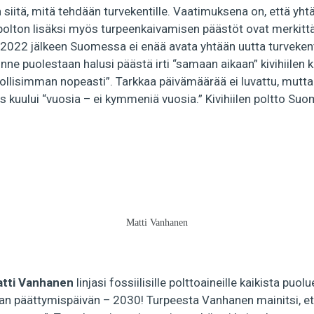
itä, mitä tehdään turvekentille. Vaatimuksena on, että yhtä
npolton lisäksi myös turpeenkaivamisen päästöt ovat merkittä
 2022 jälkeen Suomessa ei enää avata yhtään uutta turvekent
nne puolestaan halusi päästä irti “samaan aikaan” kivihiile
llisimman nopeasti”. Tarkkaa päivämäärää ei luvattu, mutta
 kuului “vuosia – ei kymmeniä vuosia.” Kivihiilen poltto Suo
Matti Vanhanen
tti Vanhanen
linjasi fossiilisille polttoaineille kaikista puolu
 päättymispäivän – 2030! Turpeesta Vanhanen mainitsi, ett