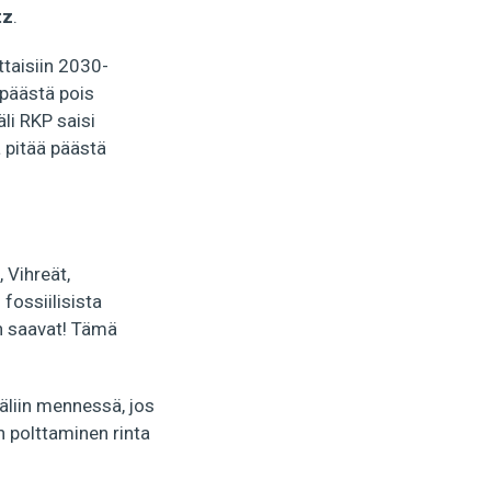
tz
.
ttaisiin 2030-
 päästä pois
li RKP saisi
a pitää päästä
 Vihreät,
fossiilisista
än saavat! Tämä
äliin mennessä, jos
n polttaminen rinta