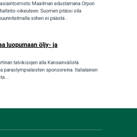
akiasiaintoimisto Maailman edustamana Orpon
hallinto-oikeuteen. Suomen pitäisi olla
 suunnitelmalla siihen ei päästä…
a luopumaan öljy- ja
inan talvikisojen alla Kansainvälistä
a paraolympialaisten sponsoreina. Italialainen
sta.…