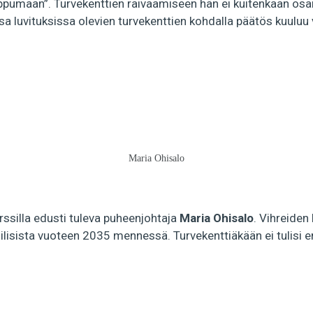
pumaan”. Turvekenttien raivaamiseen hän ei kuitenkaan osan
a luvituksissa olevien turvekenttien kohdalla päätös kuuluu 
Maria Ohisalo
ssilla edusti tuleva puheenjohtaja
Maria Ohisalo
. Vihreiden 
lisista vuoteen 2035 mennessä. Turvekenttiäkään ei tulisi e