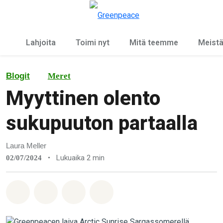
Ky
Valikko
Lahjoita
Toimi nyt
Mitä teemme
Meist
Blogit
Meret
Myyttinen olento
sukupuuton partaalla
Laura Meller
•
Lukuaika 2 min
02/07/2024
Jaa Whatsapp
Jaa Facebook
Jaa Email
Share on Bluesky