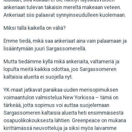
ankeriaan tulevan takaisin mereltä makeaan veteen.
Ankeriaat siis palaavat synnyinseudulleen kuolemaan.
Miksi tällä kaikella on väliä?
Emme tiedä, mikä saa ankeriaat aina vain palaamaan ja
lisääntymään juuri Sargassomerellä.
Mutta tiedämme kyllä mikä ankeriaita, valtameriä ja
lopulta meitä kaikkia odottaa, jos Sargassomeren
kaltaisia alueita ei suojella nyt.
YK-maat jatkavat paraikaa uuden merisopimuksen
voimaantulon valmistelua New Yorkissa – tämä on
tärkeää, jotta sopimus voi auttaa suojelemaan
Sargassomeren kaltaisia alueita heti ensimmäisestä
osapuolikokouksesta lähtien. Greenpeace on mukana
kirittämässä neuvotteluja ja siksi myös laivamme