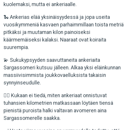
kuolemaksi, mutta ei ankeriaalle.
🐍 Ankerias elää yksinäisyydessä ja jopa useita
vuosikymmeniä kasvaen parhaimmillaan toista metriä
pitkäksi ja muutaman kilon painoiseksi
käärmemäiseksi kalaksi. Naaraat ovat koiraita
suurempia.
💫 Sukukypsyyden saavuttaneita ankeriaita
Sargassomeri kutsuu jälleen. Alkaa yksi eläinkunnan
massiivisimmista joukkovaelluksista takaisin
synnyinseudulle.
🤷‍♀️ Kukaan ei tiedä, miten ankeriaat onnistuvat
tuhansien kilometrien matkassaan löytäen tiensä
pienistä puroista halki valtavan avomeren aina
Sargassomerelle saakka.