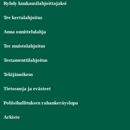
Ryhdy kuukausilahjoittajaksi
Tee kertalahjoitus
Anna onnittelulahja
Tee muistolahjoitus
Testamenttilahjoitus
Tekijänoikeus
Tietosuoja ja evästeet
Poliisihallituksen rahankeräyslupa
Arkisto