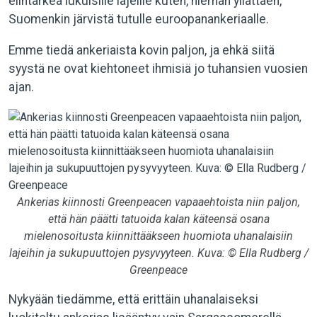
elintärkeä lukuisille lajeille kuten, hieman yllättäen,
Suomenkin järvistä tutulle euroopanankeriaalle.
Emme tiedä ankeriaista kovin paljon, ja ehkä siitä
syystä ne ovat kiehtoneet ihmisiä jo tuhansien vuosien
ajan.
Ankerias kiinnosti Greenpeacen vapaaehtoista niin paljon,
että hän päätti tatuoida kalan käteensä osana
mielenosoitusta kiinnittääkseen huomiota uhanalaisiin
lajeihin ja sukupuuttojen pysyvyyteen. Kuva: © Ella Rudberg /
Greenpeace
Nykyään tiedämme, että erittäin uhanalaiseksi