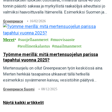
Mallinnuksen tulokset osoittavat, millaista tuhoa 48 000
tonnin päästö sakeaa ja myrkyllistä raakaöljyä aiheuttaisi jo
valmiiksi haavoittuvalla Itämerellä. Esimerkiksi Suomen ja
Viron välillä tapahtuva öljyvuoto aiheuttaisi mittavaa vahinkoa
Greenpeace
16/02/2026
lukuisilla luonnonsuojelualueilla ja peittäisi Helsingin ja
Espoo edustat öljyyn.
Meret
suojellaanmeret
muovisaaste
teollinenkalastus
maailmanmeret
Työmme merillä: mitä mertensuojelun parissa
tapahtui vuonna 2025?
Mertensuojelu on ollut Greenpeacen työn keskiössä aina.
Merten herkkää tasapainoa uhkaavat tällä hetkellä
esimerkiksi syvänmeren kaivuu, vesistöihin päätyvä
muovijäte, sekä teollinen kalastus ja eritoten tuhoisa
Greenpeace Suomi
08/12/2025
pohjatroolaus. Mitä näiden aiheiden parissa…
Näytä kaikki artikkelit