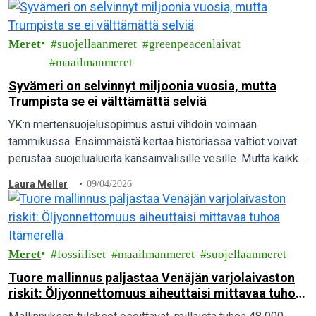
Meret
suojellaanmeret
greenpeacenlaivat
maailmanmeret
Syvämeri on selvinnyt miljoonia vuosia, mutta
Trumpista se ei välttämättä selviä
YK:n mertensuojelusopimus astui vihdoin voimaan
tammikussa. Ensimmäistä kertaa historiassa valtiot voivat
perustaa suojelualueita kansainvälisille vesille. Mutta kaikki
eivät toivo suojelua, siksi on toimittava.
Laura Meller
09/04/2026
Meret
fossiiliset
maailmanmeret
suojellaanmeret
Tuore mallinnus paljastaa Venäjän varjolaivaston
riskit: Öljyonnettomuus aiheuttaisi mittavaa tuhoa
Itämerellä