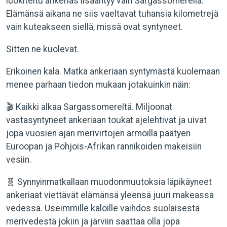
luokiteltu ankerias lisääntyy vain Sargassomerellä.
Elämänsä aikana ne siis vaeltavat tuhansia kilometrejä
vain kuteakseen siellä, missä ovat syntyneet.
Sitten ne kuolevat.
Erikoinen kala. Matka ankeriaan syntymästä kuolemaan
menee parhaan tiedon mukaan jotakuinkin näin:
🎬 Kaikki alkaa Sargassomereltä. Miljoonat
vastasyntyneet ankeriaan toukat ajelehtivat ja uivat
jopa vuosien ajan merivirtojen armoilla päätyen
Euroopan ja Pohjois-Afrikan rannikoiden makeisiin
vesiin.
🧬 Synnyinmatkallaan muodonmuutoksia läpikäyneet
ankeriaat viettävät elämänsä yleensä juuri makeassa
vedessä. Useimmille kaloille vaihdos suolaisesta
merivedestä jokiin ja järviin saattaa olla jopa