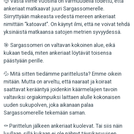
🤿 Vasta viime vuosina on varmuudella todettu, että
ankeriaat matkaavat juuri Sargassomerelle.
Siirryttyään makeasta vedestä mereen ankeriaat
nimittäin “katoavat”. On käynyt ilmi, että ne voivat tehdä
yksinäistä matkaansa satojen metrien syvyydessä.
🎯 Sargassomeri on valtavan kokoinen alue, eikä
kukaan tiedä, miten ankeriaat löytävät toisensa
päästyään perille.
💦 Mitä sitten tiedämme parittelusta? Emme oikein
mitään. Mutta on arveltu, että naaraat ja koiraat
saattavat kerääntyä joidenkin käärmelajien tavoin
valtaviksi orgiakimpuiksi laittaen alulle kokonaisen
uuden sukupolven, joka aikanaan palaa
Sargassomerelle tekemään saman.
⚰️ Parittelun jälkeen ankeriaat kuolevat. Tai siis näin
luullaan, sillä kukaan ei ole nähnyt täysikasvuisen