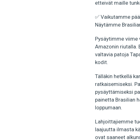
etteivät maille tun
✅ Vaikutamme päät
Näytämme Brasilian h
Pysäytimme viime vu
Amazonin riutalla.
valtavia patoja Tap
kodit.
Tälläkin hetkellä k
ratkaisemiseksi. P
pysäyttämiseksi pai
painetta Brasilian 
loppumaan.
Lahjoittajiemme tu
laajuutta ilmasta 
ovat saaneet alkun