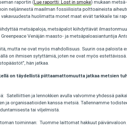
seman raportin (
Lue raportti: Lost in smoke
) mukaan metsä-
oin neljännestä maailman fossiilisista polttoaineista aiheut
vakavuudesta huolimatta monet maat eivät tarkkaile tai rapo
ihdyttää metsäpaloja, metsäpalot kiihdyttävät ilmastonmuut
o Greenpeace Venäjän maasto- ja metsäpaloasiantuntija Ant
itä, mutta ne ovat myös mahdollisuus. Suurin osa paloista e
jällä on ihmisen sytyttämiä, joten ne ovat myös estettävissä.
stopäästöt”, hän jatkaa.
kellä on täydellistä piittaamattomuutta jatkaa metsien t
 Satelliittien ja lennokkien avulla valvomme yhdessä paikal
en ja organisaatioiden kanssa metsiä. Tallennamme todistee
iduntamisesta tai viljelmistä.
ittoman toiminnan: Tuomme laittomat hakkuut päivänvaloon