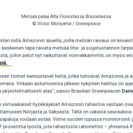
Metsää palaa Alta Florestassa Brasialiassa.
© Victor Moriyama / Greenpeace
iten niillä Amazonin alueilla, joilla metsän raivaus on kiivain
 keskeinen tapa raivata metsää liha- ja soijatuotannon tarp
a, joihin palot nyt vaikuttavat voimakkaimmin, on myös eni
iä.
uksen toimet kannustavat heitä, jotka tuhoavat Amazonia ja
omana. Virkaan astumisensa jälkeen nykyinen hallitus on ajan
 järjestelmällisesti alas”, sanoo Brasilian Greenpeacen
Dani
sen viimeaikaiset hyökkäykset Amazonin rahastoa vastaan ova
tämiseen Norjasta ja Saksasta. Tällä on vakavia seurauksia s
äpaloja voidaan estää. Viime vuoden lopussa monitorointi 
7 prosenttia työstä, jota rahastosta rahoitettiin – yhteensä 