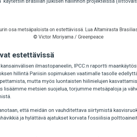
käytettiin Brasilian julkisen hallinnon projekteissa (liittovaltio
urin osa metsäpaloista on estettävissä. Lua Altamirasta Brasilias
© Victor Moriyama / Greenpeace
vat estettävissä
 kansainvälisen ilmastopaneelin, IPCC:n raportti maankäytöst
sen hillintä Pariisin sopimuksen vaatimalle tasolle edellyttä
opettamista, mutta myös luontaisten hiilinielujen kasvattami
jos lisäämme metsien suojelua, torjumme metsäpaloja ja v
istä.
notaan, että meidän on vauhditettava siirtymistä kasvisruok
ävikkiä ja hylättävä ajatukset korvata fossiilisia polttoainei