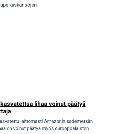
kuperäiskansojen
kasvatettua lihaa voinut päätyä
taja
n kasvatettu laittomasti Amazonin sademetsän
lihaa on voinut päätyä myös eurooppalaisten