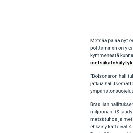
Metsää palaa nyt en
polttaminen on yksi
kymmenestä kunnast
metsäkatohälytyks
“Bolsonaron hallit
jatkua hallitsematt
ympäristönsuojelua
Brasilian hallituk
miljoonan R$ jäädyt
metsätuhoa ja mets
ehkäisy kattoivat 4