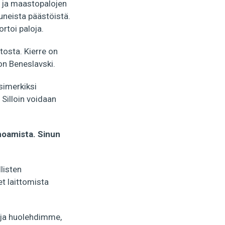
 ja maastopalojen
uneista päästöistä.
rtoi paloja.
osta. Kierre on
on Beneslavski.
simerkiksi
 Silloin voidaan
uhoamista. Sinun
listen
t laittomista
 ja huolehdimme,