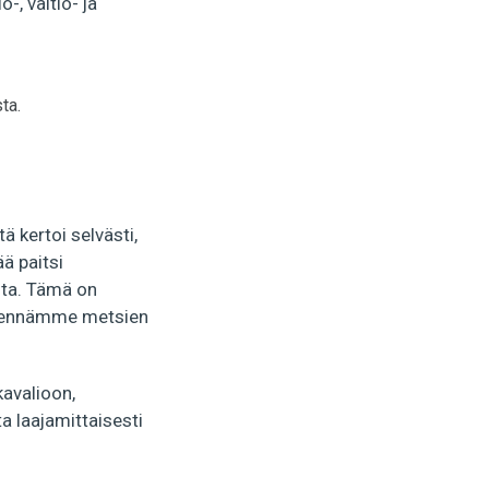
-, valtio- ja
ta.
ä kertoi selvästi,
ä paitsi
sta. Tämä on
ähennämme metsien
avalioon,
ta laajamittaisesti