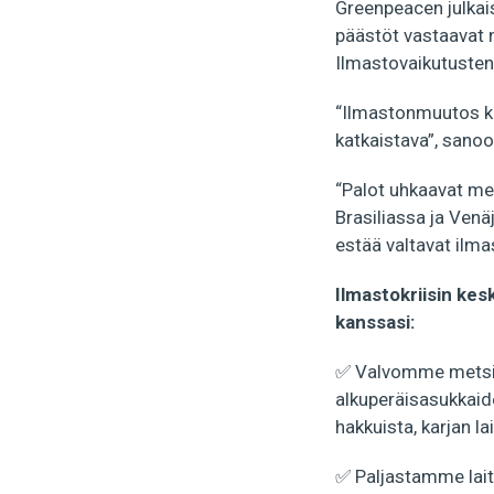
Greenpeacen julkai
päästöt vastaavat n
Ilmastovaikutusten 
“Ilmastonmuutos ki
katkaistava”, sano
“Palot uhkaavat me
Brasiliassa ja Venä
estää valtavat ilma
Ilmastokriisin kes
kanssasi:
✅ Valvomme metsiä:
alkuperäisasukkaid
hakkuista, karjan la
​✅ Paljastamme la