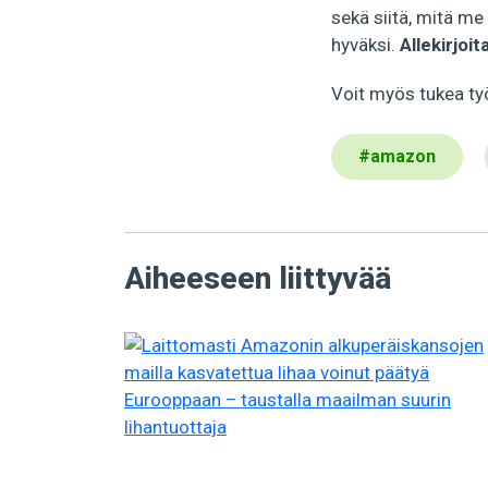
sekä siitä, mitä m
hyväksi.
Allekirjo
Voit myös tukea t
#
amazon
Aiheeseen liittyvää