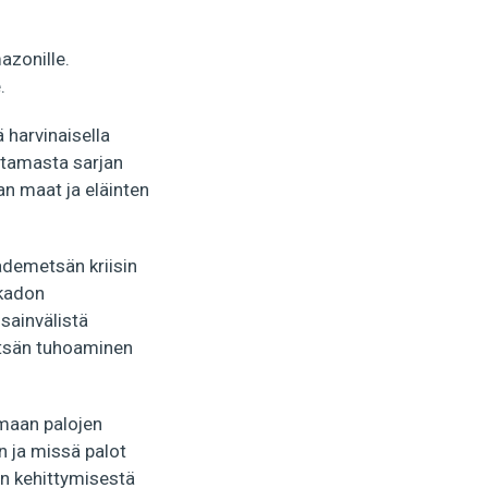
zonille.
.
 harvinaisella
ttamasta sarjan
an maat ja eläinten
sademetsän kriisin
äkadon
sainvälistä
metsän tuhoaminen
amaan palojen
 ja missä palot
n kehittymisestä