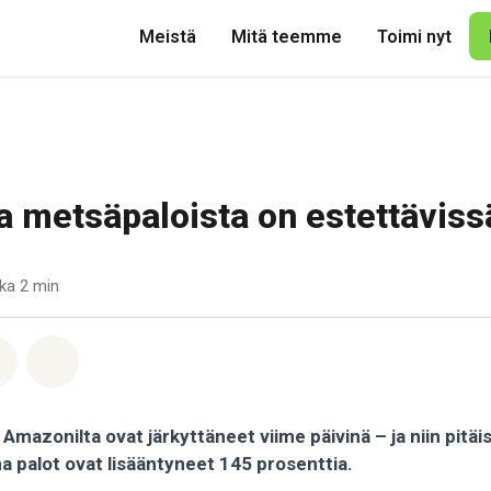
Meistä
Mitä teemme
Toimi nyt
a metsäpaloista on estettäviss
ka 2 min
pp
acebook
Jaa Email
Share on Bluesky
Amazonilta ovat järkyttäneet viime päivinä – ja niin pitäis
a palot ovat lisääntyneet 145 prosenttia.