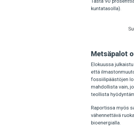
Tästä 90 prosenttia 
kuntatasolla).
Su
Metsäpalot o
Elokuussa julkaistu
että ilmastonmuutok
fossiilipäästöjen l
mahdollista vain, 
teollista hyödyntäm
Raportissa myös sa
vähennettävä ruokah
bioenergialla.