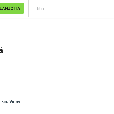
LAHJOITA
Etsi
ä
ikin. Viime