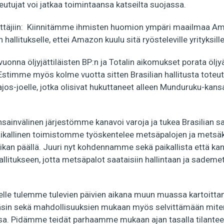
keutujat voi jatkaa toimintaansa katseilta suojassa.
täjiin: Kiinnitämme ihmisten huomion ympäri maailmaa Ama
allitukselle, ettei Amazon kuulu sitä ryösteleville yrityksille
onna öljyjättiläisten BP:n ja Totalin aikomukset porata öljyä
 Estimme myös kolme vuotta sitten Brasilian hallitusta toteu
ajos-joelle, jotka olisivat hukuttaneet alleen Munduruku-kans
ansainvälinen järjestömme kanavoi varoja ja tukea Brasilian 
aikallinen toimistomme työskentelee metsäpalojen ja mets
kan päällä. Juuri nyt kohdennamme sekä paikallista että kan
hallitukseen, jotta metsäpalot saataisiin hallintaan ja sade
elle tulemme tulevien päivien aikana muun muassa kartoitt
käsin sekä mahdollisuuksien mukaan myös selvittämään miten
sa. Pidämme teidät parhaamme mukaan ajan tasalla tilantee