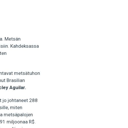
ta. Metsän
eisiin. Kahdeksassa
ten
 antavat metsätuhon
ut Brasilian
cley Aguilar.
t jo johtaneet 288
ille, miten
ja metsäpalojen
891 miljoonaa R$.