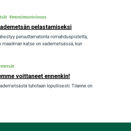
tsät
monimuotoisuus
 sademetsän pelastamiseksi
hestyy peruuttamatonta romahduspistettä,
oko maailman katse on sademetsässä, kun
emetsät
emme voittaneet ennenkin!
demetsästä tuhotaan lopullisesti. Tilanne on