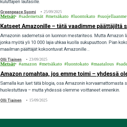
kuluttajien lautasille.
Greenpeace Suomi
25/09/2025
Metsät
sademetsät
metsäkato
luontokato
suojellaanme
Katseet Amazonille – tätä vaadimme päättäjiltä
Amazonin sademetsä on luonnon mestariteos. Mutta Amazon lä
jonka myötä yli 10 000 lajia uhkaa kuolla sukupuuttoon. Pian k
maailman päättäjät kokoontuvat Amazonille…
Olli Tiainen
23/09/2025
Metsät
amazon
metsäkato
luontokato
maatalous
sad
Amazon romahtaa, jos emme toimi – yhdessä ol
Samalla kun luet tätä blogia, osa Amazonin korvaamattomasta sa
huolestuttava – mutta yhdessä olemme voittaneet ennenkin.
Olli Tiainen
15/09/2025