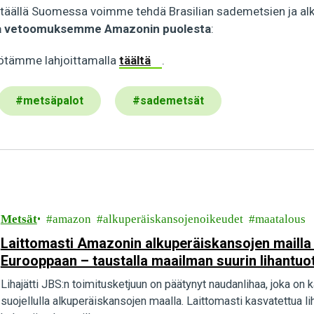
e täällä Suomessa voimme tehdä Brasilian sademetsien ja al
ita vetoomuksemme Amazonin puolesta
:
yötämme lahjoittamalla
täältä
.
#
metsäpalot
#
sademetsät
Metsät
amazon
alkuperäiskansojenoikeudet
maatalous
Laittomasti Amazonin alkuperäiskansojen mailla 
Eurooppaan – taustalla maailman suurin lihantuot
Lihajätti JBS:n toimitusketjuun on päätynyt naudanlihaa, joka o
suojellulla alkuperäiskansojen maalla. Laittomasti kasvatettua 